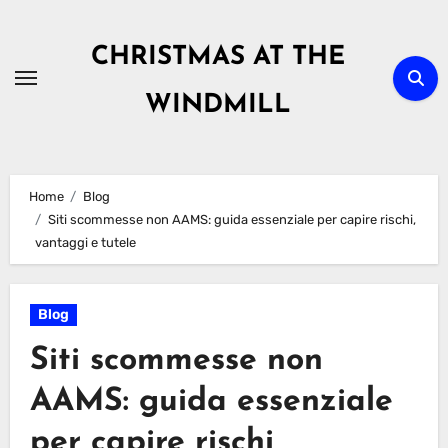
Skip
to
CHRISTMAS AT THE
content
WINDMILL
Home
Blog
Siti scommesse non AAMS: guida essenziale per capire rischi,
vantaggi e tutele
Blog
Siti scommesse non
AAMS: guida essenziale
per capire rischi,