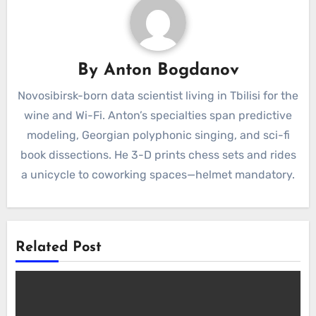
By
Anton Bogdanov
Novosibirsk-born data scientist living in Tbilisi for the
wine and Wi-Fi. Anton’s specialties span predictive
modeling, Georgian polyphonic singing, and sci-fi
book dissections. He 3-D prints chess sets and rides
a unicycle to coworking spaces—helmet mandatory.
Related Post