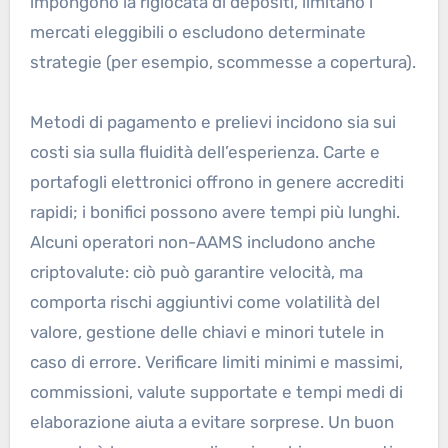
impongono la rigiocata di depositi, limitano i
mercati eleggibili o escludono determinate
strategie (per esempio, scommesse a copertura).
Metodi di pagamento e prelievi incidono sia sui
costi sia sulla fluidità dell’esperienza. Carte e
portafogli elettronici offrono in genere accrediti
rapidi; i bonifici possono avere tempi più lunghi.
Alcuni operatori non-AAMS includono anche
criptovalute: ciò può garantire velocità, ma
comporta rischi aggiuntivi come volatilità del
valore, gestione delle chiavi e minori tutele in
caso di errore. Verificare limiti minimi e massimi,
commissioni, valute supportate e tempi medi di
elaborazione aiuta a evitare sorprese. Un buon