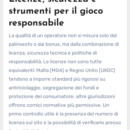
strumenti per il gioco
responsabile
La qualità di un operatore non si misura solo dal
palinsesto o dai bonus, ma dalla combinazione di
licenza, sicurezza tecnica e politiche di
responsabilità. Le licenze non sono tutte
equivalenti: Malta (MGA) e Regno Unito (UKGC)
tendono a imporre standard più rigorosi su
antiriciclaggio, segregazione dei fondi e
protezione del consumatore; altre giurisdizioni
offrono cornici normative più permissive. Un
primo controllo utile è la presenza del numero di
licenza sul sito e la possibilità di verificarlo presso