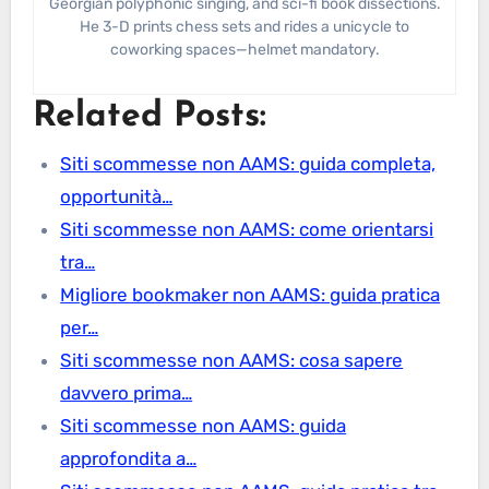
Georgian polyphonic singing, and sci-fi book dissections.
He 3-D prints chess sets and rides a unicycle to
coworking spaces—helmet mandatory.
Related Posts:
Siti scommesse non AAMS: guida completa,
opportunità…
Siti scommesse non AAMS: come orientarsi
tra…
Migliore bookmaker non AAMS: guida pratica
per…
Siti scommesse non AAMS: cosa sapere
davvero prima…
Siti scommesse non AAMS: guida
approfondita a…