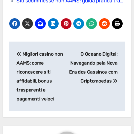
Siti scommesse non AAMS: guida pratica tra…
Post
Migliori casino non
O Oceano Digital:
navigation
AAMS: come
Navegando pela Nova
riconoscere siti
Era dos Cassinos com
affidabili, bonus
Criptomoedas
trasparenti e
pagamenti veloci