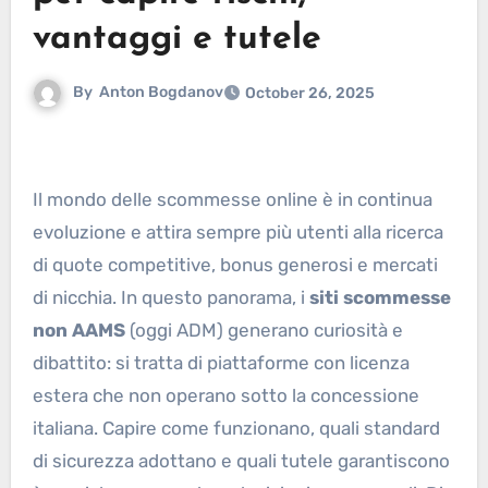
vantaggi e tutele
By
Anton Bogdanov
October 26, 2025
Il mondo delle scommesse online è in continua
evoluzione e attira sempre più utenti alla ricerca
di quote competitive, bonus generosi e mercati
di nicchia. In questo panorama, i
siti scommesse
non AAMS
(oggi ADM) generano curiosità e
dibattito: si tratta di piattaforme con licenza
estera che non operano sotto la concessione
italiana. Capire come funzionano, quali standard
di sicurezza adottano e quali tutele garantiscono