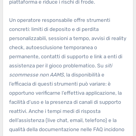
piattaforma e riduce i rischi di frode.
Un operatore responsabile offre strumenti
concreti: limiti di deposito e di perdita
personalizzabili, sessioni a tempo, avvisi di reality
check, autoesclusione temporanea o
permanente, contatti di supporto e link a enti di
assistenza per il gioco problematico. Su
siti
scommesse non AAMS
, la disponibilità e
l’efficacia di questi strumenti può variare: è
opportuno verificarne l’effettiva applicazione, la
facilità d’uso e la presenza di canali di supporto
reattivi. Anche i tempi medi di risposta
dell’assistenza (live chat, email, telefono) e la
qualità della documentazione nelle FAQ incidono