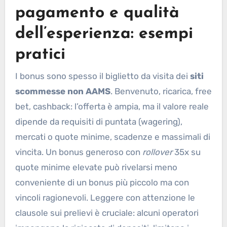
pagamento e qualità
dell’esperienza: esempi
pratici
I bonus sono spesso il biglietto da visita dei
siti
scommesse non AAMS
. Benvenuto, ricarica, free
bet, cashback: l’offerta è ampia, ma il valore reale
dipende da requisiti di puntata (wagering),
mercati o quote minime, scadenze e massimali di
vincita. Un bonus generoso con
rollover
35x su
quote minime elevate può rivelarsi meno
conveniente di un bonus più piccolo ma con
vincoli ragionevoli. Leggere con attenzione le
clausole sui prelievi è cruciale: alcuni operatori