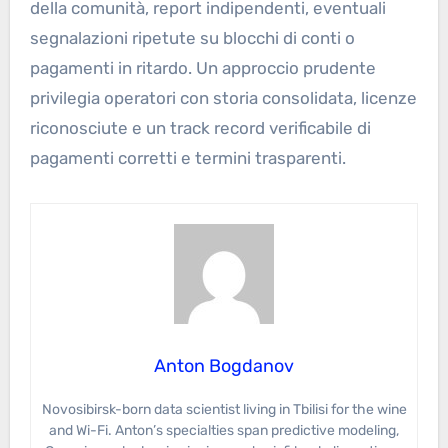
della comunità, report indipendenti, eventuali
segnalazioni ripetute su blocchi di conti o
pagamenti in ritardo. Un approccio prudente
privilegia operatori con storia consolidata, licenze
riconosciute e un track record verificabile di
pagamenti corretti e termini trasparenti.
Anton Bogdanov
Novosibirsk-born data scientist living in Tbilisi for the wine
and Wi-Fi. Anton’s specialties span predictive modeling,