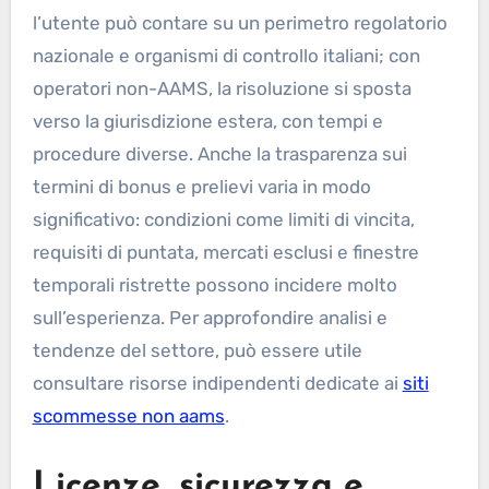
l’utente può contare su un perimetro regolatorio
nazionale e organismi di controllo italiani; con
operatori non-AAMS, la risoluzione si sposta
verso la giurisdizione estera, con tempi e
procedure diverse. Anche la trasparenza sui
termini di bonus e prelievi varia in modo
significativo: condizioni come limiti di vincita,
requisiti di puntata, mercati esclusi e finestre
temporali ristrette possono incidere molto
sull’esperienza. Per approfondire analisi e
tendenze del settore, può essere utile
consultare risorse indipendenti dedicate ai
siti
scommesse non aams
.
Licenze, sicurezza e