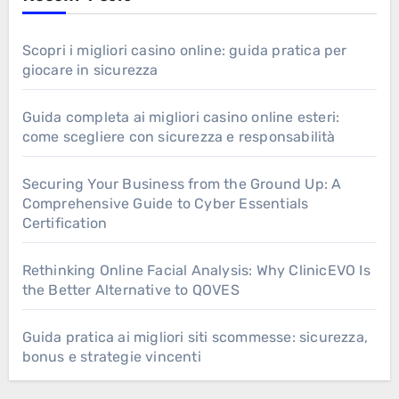
Scopri i migliori casino online: guida pratica per
giocare in sicurezza
Guida completa ai migliori casino online esteri:
come scegliere con sicurezza e responsabilità
Securing Your Business from the Ground Up: A
Comprehensive Guide to Cyber Essentials
Certification
Rethinking Online Facial Analysis: Why ClinicEVO Is
the Better Alternative to QOVES
Guida pratica ai migliori siti scommesse: sicurezza,
bonus e strategie vincenti