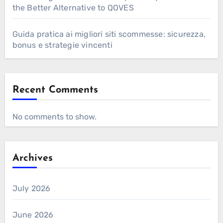
the Better Alternative to QOVES
Guida pratica ai migliori siti scommesse: sicurezza,
bonus e strategie vincenti
Recent Comments
No comments to show.
Archives
July 2026
June 2026