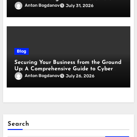
responsabilità
Anton Bogdanov
July 31, 2026
Blog
Securing Your Business from the Ground
Up: A Comprehensive Guide to Cyber
Essentials Certification
Anton Bogdanov
July 26, 2026
Search