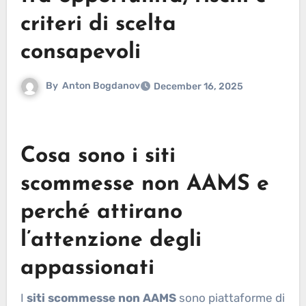
criteri di scelta
consapevoli
By
Anton Bogdanov
December 16, 2025
Cosa sono i siti
scommesse non AAMS e
perché attirano
l’attenzione degli
appassionati
I
siti scommesse non AAMS
sono piattaforme di