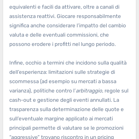
equivalenti e facili da attivare, oltre a canali di
assistenza reattivi. Giocare responsabilmente
significa anche considerare l’impatto del cambio
valuta e delle eventuali commissioni, che
possono erodere i profitti nel lungo periodo.
Infine, occhio a termini che incidono sulla qualità
dell’esperienza: limitazioni sulle strategie di
scommessa (ad esempio su mercati a bassa
varianza), politiche contro l’
arbitraggio
, regole sul
cash-out e gestione degli eventi annullati. La
trasparenza sulla determinazione delle quote e
sull’eventuale margine applicato ai mercati
principali permette di valutare se le promozioni
“aggressive” trovano riscontro in un pricing