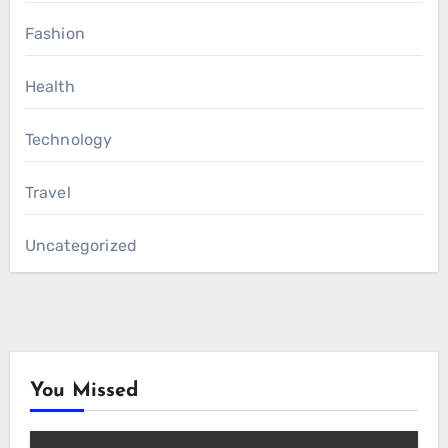
Fashion
Health
Technology
Travel
Uncategorized
You Missed