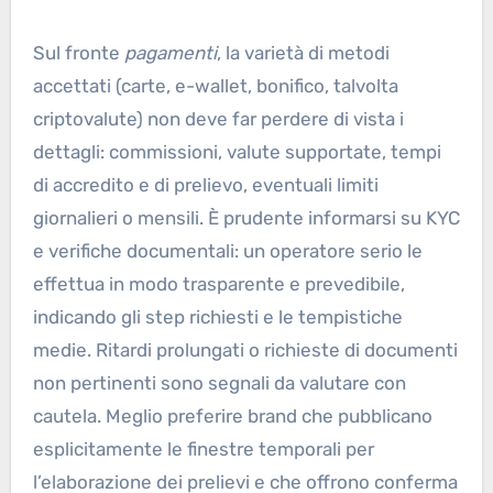
Sul fronte
pagamenti
, la varietà di metodi
accettati (carte, e-wallet, bonifico, talvolta
criptovalute) non deve far perdere di vista i
dettagli: commissioni, valute supportate, tempi
di accredito e di prelievo, eventuali limiti
giornalieri o mensili. È prudente informarsi su KYC
e verifiche documentali: un operatore serio le
effettua in modo trasparente e prevedibile,
indicando gli step richiesti e le tempistiche
medie. Ritardi prolungati o richieste di documenti
non pertinenti sono segnali da valutare con
cautela. Meglio preferire brand che pubblicano
esplicitamente le finestre temporali per
l’elaborazione dei prelievi e che offrono conferma