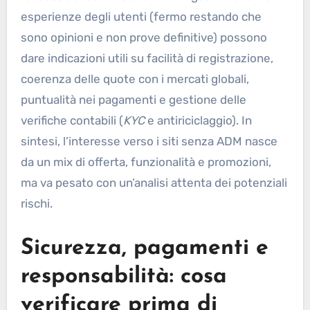
esperienze degli utenti (fermo restando che
sono opinioni e non prove definitive) possono
dare indicazioni utili su facilità di registrazione,
coerenza delle quote con i mercati globali,
puntualità nei pagamenti e gestione delle
verifiche contabili (
KYC
e antiriciclaggio). In
sintesi, l’interesse verso i siti senza ADM nasce
da un mix di offerta, funzionalità e promozioni,
ma va pesato con un’analisi attenta dei potenziali
rischi.
Sicurezza, pagamenti e
responsabilità: cosa
verificare prima di