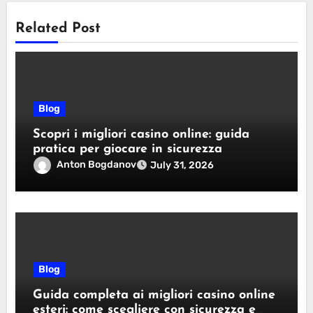
Related Post
Blog
Scopri i migliori casino online: guida
pratica per giocare in sicurezza
Anton Bogdanov
July 31, 2026
Blog
Guida completa ai migliori casino online
esteri: come scegliere con sicurezza e