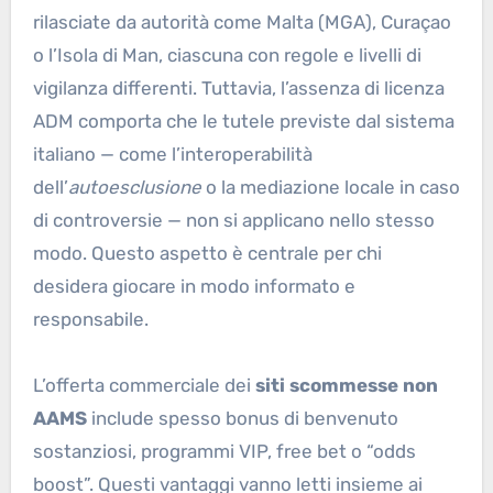
rilasciate da autorità come Malta (MGA), Curaçao
o l’Isola di Man, ciascuna con regole e livelli di
vigilanza differenti. Tuttavia, l’assenza di licenza
ADM comporta che le tutele previste dal sistema
italiano — come l’interoperabilità
dell’
autoesclusione
o la mediazione locale in caso
di controversie — non si applicano nello stesso
modo. Questo aspetto è centrale per chi
desidera giocare in modo informato e
responsabile.
L’offerta commerciale dei
siti scommesse non
AAMS
include spesso bonus di benvenuto
sostanziosi, programmi VIP, free bet o “odds
boost”. Questi vantaggi vanno letti insieme ai