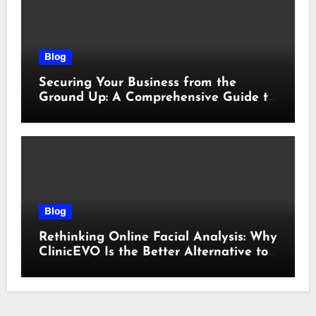
Blog
Securing Your Business from the
Ground Up: A Comprehensive Guide to
Cyber Essentials Certification
Blog
Rethinking Online Facial Analysis: Why
ClinicEVO Is the Better Alternative to
QOVES