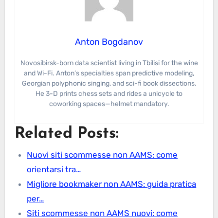
Anton Bogdanov
Novosibirsk-born data scientist living in Tbilisi for the wine
and Wi-Fi. Anton’s specialties span predictive modeling,
Georgian polyphonic singing, and sci-fi book dissections.
He 3-D prints chess sets and rides a unicycle to
coworking spaces—helmet mandatory.
Related Posts:
Nuovi siti scommesse non AAMS: come
orientarsi tra…
Migliore bookmaker non AAMS: guida pratica
per…
Siti scommesse non AAMS nuovi: come