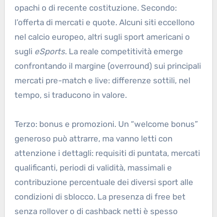
opachi o di recente costituzione. Secondo:
l’offerta di mercati e quote. Alcuni siti eccellono
nel calcio europeo, altri sugli sport americani o
sugli
eSports
. La reale competitività emerge
confrontando il margine (overround) sui principali
mercati pre-match e live: differenze sottili, nel
tempo, si traducono in valore.
Terzo: bonus e promozioni. Un “welcome bonus”
generoso può attrarre, ma vanno letti con
attenzione i dettagli: requisiti di puntata, mercati
qualificanti, periodi di validità, massimali e
contribuzione percentuale dei diversi sport alle
condizioni di sblocco. La presenza di free bet
senza rollover o di cashback netti è spesso