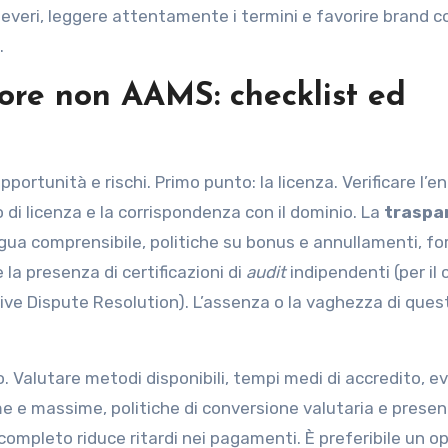
severi, leggere attentamente i termini e favorire brand c
.
ore non AAMS: checklist ed
portunità e rischi. Primo punto: la licenza. Verificare l’e
 di licenza e la corrispondenza con il dominio. La
traspa
ngua comprensibile, politiche su bonus e annullamenti, for
e la presenza di certificazioni di
audit
indipendenti (per il 
ive Dispute Resolution). L’assenza o la vaghezza di ques
Valutare metodi disponibili, tempi medi di accredito, ev
ime e massime, politiche di conversione valutaria e presen
 completo riduce ritardi nei pagamenti. È preferibile un o