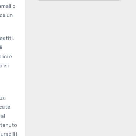
email o
sce un
stiti.
i
lici e
lisi
nza
ocate
 al
ntenuto
rabili).