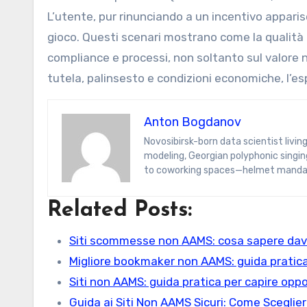
L’utente, pur rinunciando a un incentivo apparis
gioco. Questi scenari mostrano come la qualità
compliance e processi, non soltanto sul valore n
tutela, palinsesto e condizioni economiche, l’es
Anton Bogdanov
Novosibirsk-born data scientist living in Tbilisi for the wine and Wi-Fi. Anton’s specialties span predictive
modeling, Georgian polyphonic singing
to coworking spaces—helmet manda
Related Posts:
Siti scommesse non AAMS: cosa sapere dav
Migliore bookmaker non AAMS: guida pratic
Siti non AAMS: guida pratica per capire opp
Guida ai Siti Non AAMS Sicuri: Come Sceglie