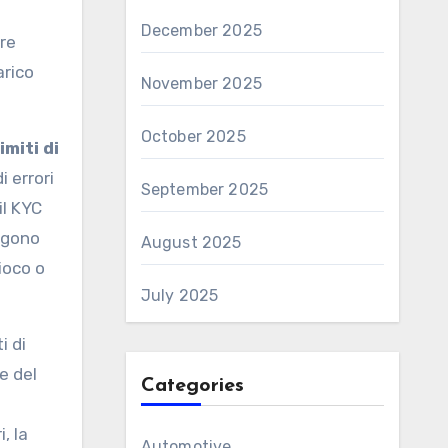
December 2025
ere
arico
November 2025
October 2025
limiti di
 errori
September 2025
il KYC
ngono
August 2025
ioco o
July 2025
i di
e del
Categories
, la
Automotive