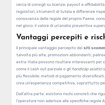
cerca di consigli su licenze, payout e affidabilit
regolatori, strumenti di tutela e differenze ri
conoscenza delle regole del proprio Paese, cons
nel gioco: il valore di un’analisi preventiva sup
Vantaggi percepiti e risc
Il principale vantaggio percepito dei
siti scom
talvolta più alte, promozioni abbondanti, palinses
extra-Italia possono risultare interessanti per c
come il cash out parziale o gli
handicap asiatici
s
più flessibile: metodi di pagamento diversificati
crea un’esperienza competitiva, soprattutto per 
Dall’altra parte, esistono rischi concreti che rigu
l’operatore non aderisce alle specifiche regole 