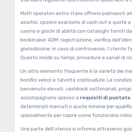
Molti operatori extra-Italia offrono palinsesti a
asiatici, opzioni avanzate di cash out e quote a
casino e giochi di abilità con cataloghi forniti d
bookmaker ADM: registrazione, verifica dell’ident
giurisdizione: in caso di controversie, l’utente f
Questo incide su tempi, procedure e canali di ris
Un altro elemento frequente è la varietà dei me
bonifici veloci e talvolta
criptovalute
. Le condiz
benvenuto elevati, cashback settimanali, program
accompagnano spesso a
requisiti di puntata
determinati mercati o quote minime per qualifica
specialmente per capire come funzionano rollover,
Una parte dell’utenza si informa attraverso gui