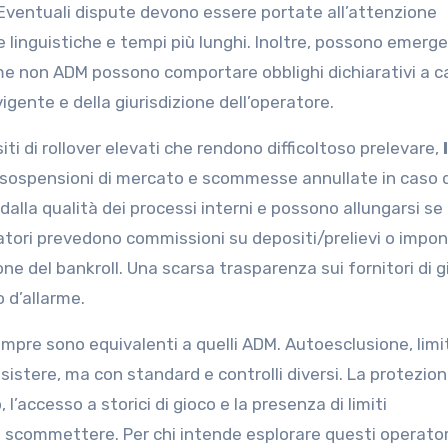
i. Eventuali dispute devono essere portate all’attenzione
re linguistiche e tempi più lunghi. Inoltre, possono emerg
forme non ADM possono comportare obblighi dichiarativi a c
gente e della giurisdizione dell’operatore.
iti di rollover elevati che rendono difficoltoso prelevare,
 sospensioni di mercato e scommesse annullate in caso di
lla qualità dei processi interni e possono allungarsi se 
ratori prevedono commissioni su depositi/prelievi o impo
e del bankroll. Una scarsa trasparenza sui fornitori di g
o d’allarme.
pre sono equivalenti a quelli ADM. Autoesclusione, limit
istere, ma con standard e controlli diversi. La protezion
 l’accesso a storici di gioco e la presenza di limiti
e a scommettere. Per chi intende esplorare questi operatori