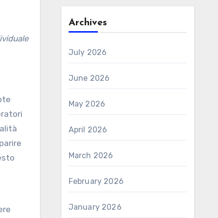
Archives
ividuale
July 2026
June 2026
ote
May 2026
eratori
alità
April 2026
parire
March 2026
esto
February 2026
January 2026
ere