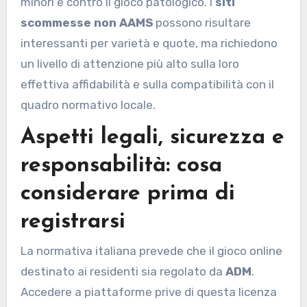
minori e contro il gioco patologico. I
siti
scommesse non AAMS
possono risultare
interessanti per varietà e quote, ma richiedono
un livello di attenzione più alto sulla loro
effettiva affidabilità e sulla compatibilità con il
quadro normativo locale.
Aspetti legali, sicurezza e
responsabilità: cosa
considerare prima di
registrarsi
La normativa italiana prevede che il gioco online
destinato ai residenti sia regolato da
ADM
.
Accedere a piattaforme prive di questa licenza