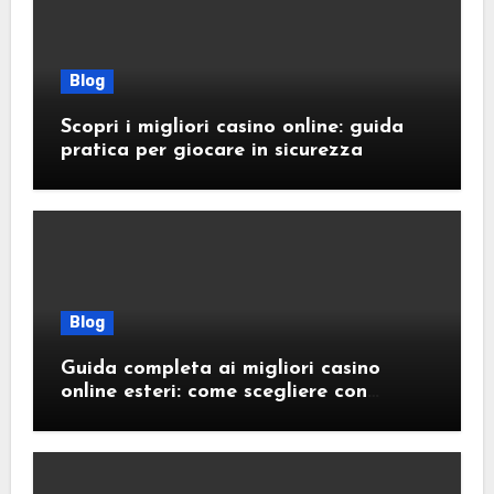
Blog
Scopri i migliori casino online: guida
pratica per giocare in sicurezza
Blog
Guida completa ai migliori casino
online esteri: come scegliere con
sicurezza e responsabilità