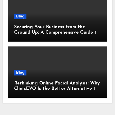
Blog
Securing Your Business from the
Ground Up: A Comprehensive Guide to
Cyber Essentials Certification
Blog
Rethinking Online Facial Analysis: Why
ClinicEVO Is the Better Alternative to
QOVES