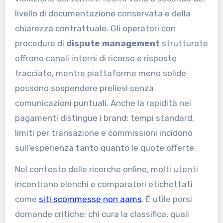
livello di documentazione conservata e della
chiarezza contrattuale. Gli operatori con
procedure di
dispute management
strutturate
offrono canali interni di ricorso e risposte
tracciate, mentre piattaforme meno solide
possono sospendere prelievi senza
comunicazioni puntuali. Anche la rapidità nei
pagamenti distingue i brand: tempi standard,
limiti per transazione e commissioni incidono
sull’esperienza tanto quanto le quote offerte.
Nel contesto delle ricerche online, molti utenti
incontrano elenchi e comparatori etichettati
come
siti scommesse non aams
. È utile porsi
domande critiche: chi cura la classifica, quali