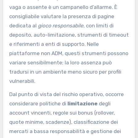
vaga o assente è un campanello d’allarme. È
consigliabile valutare la presenza di pagine
dedicata al
gioco responsabile
, con limiti di
deposito, auto-limitazione, strumenti di timeout
e riferimenti a enti di supporto. Nelle
piattaforme non ADM, questi strumenti possono
variare sensibilmente; la loro assenza può
tradursi in un ambiente meno sicuro per profili
vulnerabili.
Dal punto di vista del rischio operativo, occorre
considerare politiche di
limitazione
degli
account vincenti, regole sui bonus (rollover,
quote minime, scadenze), classificazione dei
mercati a bassa responsabilità e gestione dei