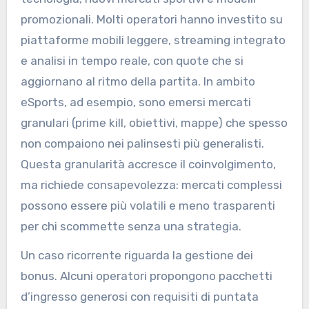
promozionali. Molti operatori hanno investito su
piattaforme mobili leggere, streaming integrato
e analisi in tempo reale, con quote che si
aggiornano al ritmo della partita. In ambito
eSports, ad esempio, sono emersi mercati
granulari (prime kill, obiettivi, mappe) che spesso
non compaiono nei palinsesti più generalisti.
Questa granularità accresce il coinvolgimento,
ma richiede consapevolezza: mercati complessi
possono essere più volatili e meno trasparenti
per chi scommette senza una strategia.
Un caso ricorrente riguarda la gestione dei
bonus. Alcuni operatori propongono pacchetti
d’ingresso generosi con requisiti di puntata