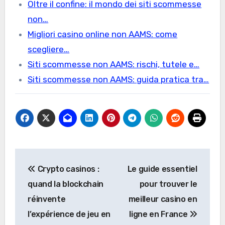
Oltre il confine: il mondo dei siti scommesse
non…
Migliori casino online non AAMS: come
scegliere…
Siti scommesse non AAMS: rischi, tutele e…
Siti scommesse non AAMS: guida pratica tra…
Post
Crypto casinos :
Le guide essentiel
navigation
quand la blockchain
pour trouver le
réinvente
meilleur casino en
l’expérience de jeu en
ligne en France