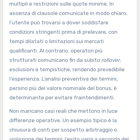
multipli e restrizioni sulle quote minime. In
assenza di clausole comunicate in modo chiaro,
l’utente può trovarsi a dover soddisfare
condizioni stringenti prima di prelevare, con
tempi dilatati o limitazioni sui mercati
qualificanti. Al contrario, operatori più
strutturati comunicano fin da subito
rollover
,
esclusioni e tempistiche, rendendo prevedibile
l’esperienza. L’analisi preventiva dei termini,
persino più del valore nominale del bonus, è
determinante per evitare fraintendimenti.
Non mancano casi reali che mettono in luce
differenze operative. Un esempio tipico è la
chiusura di conti per sospetto arbitraggio o
violazione dei termini: l’esito varia a seconda del