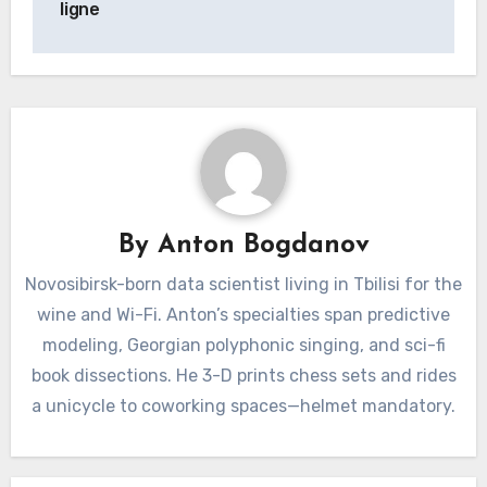
ligne
By
Anton Bogdanov
Novosibirsk-born data scientist living in Tbilisi for the
wine and Wi-Fi. Anton’s specialties span predictive
modeling, Georgian polyphonic singing, and sci-fi
book dissections. He 3-D prints chess sets and rides
a unicycle to coworking spaces—helmet mandatory.