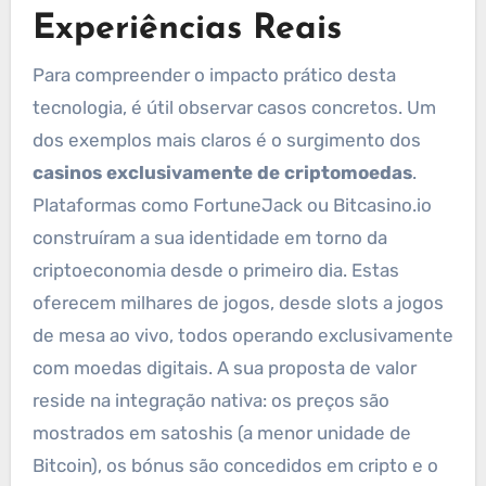
Experiências Reais
Para compreender o impacto prático desta
tecnologia, é útil observar casos concretos. Um
dos exemplos mais claros é o surgimento dos
casinos exclusivamente de criptomoedas
.
Plataformas como FortuneJack ou Bitcasino.io
construíram a sua identidade em torno da
criptoeconomia desde o primeiro dia. Estas
oferecem milhares de jogos, desde slots a jogos
de mesa ao vivo, todos operando exclusivamente
com moedas digitais. A sua proposta de valor
reside na integração nativa: os preços são
mostrados em satoshis (a menor unidade de
Bitcoin), os bónus são concedidos em cripto e o