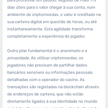
dias úteis para o valor chegar à sua conta, num
ambiente de criptomoedas, o valor é creditado na
sua carteira digital em questão de horas, ou até
instantaneamente. Esta agilidade transforma
completamente a experiência do jogador.
Outro pilar fundamental é o
anonimato e a
privacidade
. Ao utilizar criptomoedas, os
jogadores não precisam de partilhar dados
bancários sensíveis ou informações pessoais
detalhadas com o operador do casino. As
transações são registadas na blockchain através
de endereços de carteira, que não estão
diretamente ligados à sua identidade no mundo