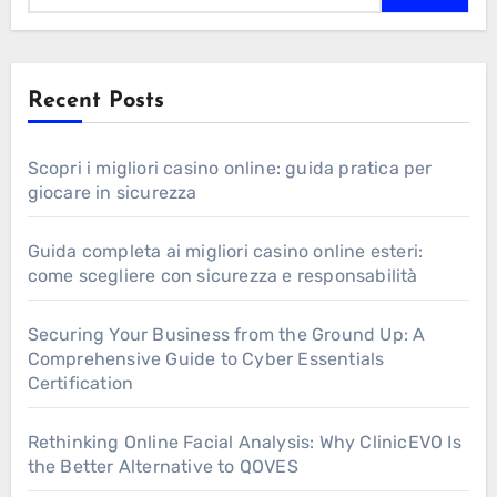
Recent Posts
Scopri i migliori casino online: guida pratica per
giocare in sicurezza
Guida completa ai migliori casino online esteri:
come scegliere con sicurezza e responsabilità
Securing Your Business from the Ground Up: A
Comprehensive Guide to Cyber Essentials
Certification
Rethinking Online Facial Analysis: Why ClinicEVO Is
the Better Alternative to QOVES