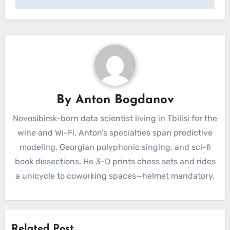
By
Anton Bogdanov
Novosibirsk-born data scientist living in Tbilisi for the
wine and Wi-Fi. Anton’s specialties span predictive
modeling, Georgian polyphonic singing, and sci-fi
book dissections. He 3-D prints chess sets and rides
a unicycle to coworking spaces—helmet mandatory.
Related Post