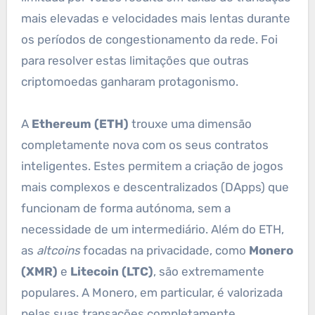
mais elevadas e velocidades mais lentas durante
os períodos de congestionamento da rede. Foi
para resolver estas limitações que outras
criptomoedas ganharam protagonismo.
A
Ethereum (ETH)
trouxe uma dimensão
completamente nova com os seus contratos
inteligentes. Estes permitem a criação de jogos
mais complexos e descentralizados (DApps) que
funcionam de forma autónoma, sem a
necessidade de um intermediário. Além do ETH,
as
altcoins
focadas na privacidade, como
Monero
(XMR)
e
Litecoin (LTC)
, são extremamente
populares. A Monero, em particular, é valorizada
pelas suas transações completamente