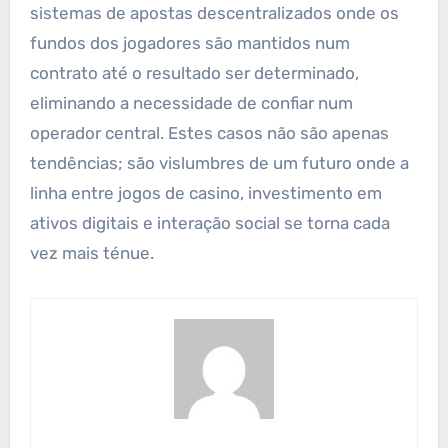
sistemas de apostas descentralizados onde os
fundos dos jogadores são mantidos num
contrato até o resultado ser determinado,
eliminando a necessidade de confiar num
operador central. Estes casos não são apenas
tendências; são vislumbres de um futuro onde a
linha entre jogos de casino, investimento em
ativos digitais e interação social se torna cada
vez mais ténue.