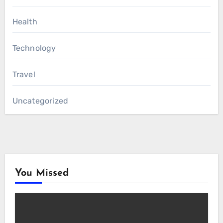
Health
Technology
Travel
Uncategorized
You Missed