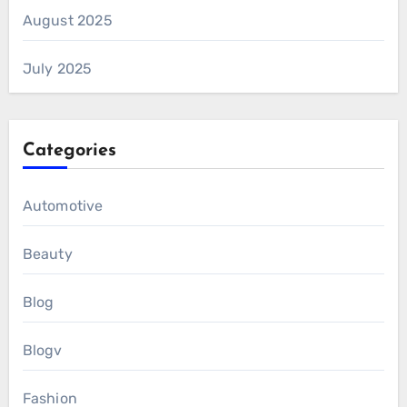
August 2025
July 2025
Categories
Automotive
Beauty
Blog
Blogv
Fashion