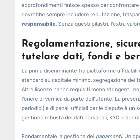
approfondimenti finisce spesso per confrontare 
dovrebbe sempre includere reputazione, traspare
responsabile
. Senza questi pilastri, l’extra valo
Regolamentazione, sicur
tutelare dati, fondi e be
La prima discriminante tra piattaforme affidabili 
standard su capitale minimo, segregazione dei f
Altre licenze hanno requisiti meno stringenti: 
l’onere di verifica da parte dell’utente. La presen
periodici) e di canali ufficiali per le dispute è u
gestione robusta dei dati personali, KYC proporzio
Fondamentale la gestione dei
pagamenti
. Un op