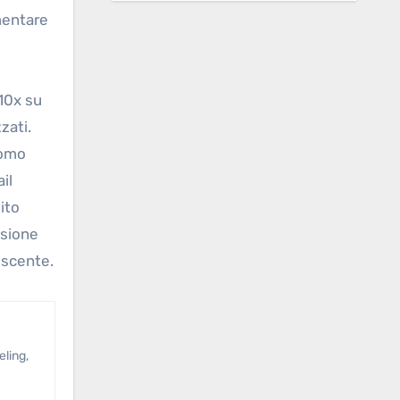
ementare
10x su
zati.
romo
il
ito
isione
iscente.