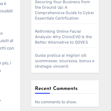
Securing Your Business from
ma è
the Ground Up: A
ssibili
Comprehensive Guide to Cyber
Essentials Certification
Rethinking Online Facial
lo
Analysis: Why ClinicEVO Is the
isiti di
Better Alternative to QOVES
etti con
Guida pratica ai migliori siti
scommesse: sicurezza, bonus e
 più, i
strategie vincenti
a
Recent Comments
o
No comments to show.