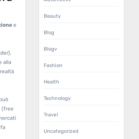
Beauty
zione
e
Blog
Blogv
der),
 alla
Fashion
realtà
Health
Technology
 può
e (free
Travel
mercati
 fa
Uncategorized