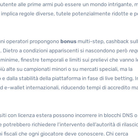
r l’utente alle prime armi può essere un mondo intrigante, 
 implica regole diverse, tutele potenzialmente ridotte e po
cuni operatori propongono
bonus
multi-step, cashback sul
. Dietro a condizioni appariscenti si nascondono però
requ
minime, finestre temporali e limiti sui prelievi che vanno l
 alte su campionati minori o su mercati speciali, ma la
alla stabilità della piattaforma in fase di live betting. In
 e-wallet internazionali, riducendo tempi di accredito m
 siti con licenza estera possono incorrere in blocchi DNS o
e potrebbero richiedere l’intervento dell’autorità di rilasci
ni fiscali che ogni giocatore deve conoscere. Chi cerca