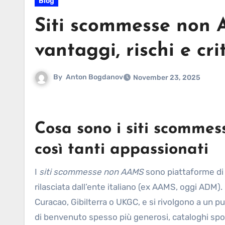
Blog
Siti scommesse non 
vantaggi, rischi e cri
By
Anton Bogdanov
November 23, 2025
Cosa sono i siti scomme
così tanti appassionati
I
siti scommesse non AAMS
sono piattaforme di 
rilasciata dall’ente italiano (ex AAMS, oggi ADM).
Curacao, Gibilterra o UKGC, e si rivolgono a un p
di benvenuto spesso più generosi, cataloghi sport