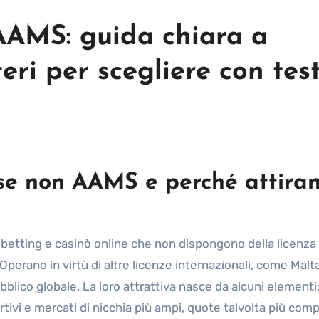
AAMS: guida chiara a
teri per scegliere con tes
sse non AAMS e perché attira
betting e casinò online che non dispongono della licenza
 Operano in virtù di altre licenze internazionali, come Malt
ubblico globale. La loro attrattiva nasce da alcuni element
ivi e mercati di nicchia più ampi, quote talvolta più comp