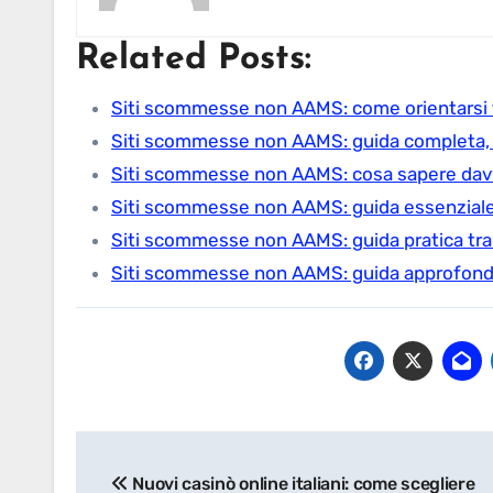
Related Posts:
Siti scommesse non AAMS: come orientarsi 
Siti scommesse non AAMS: guida completa,
Siti scommesse non AAMS: cosa sapere dav
Siti scommesse non AAMS: guida essenziale
Siti scommesse non AAMS: guida pratica tr
Siti scommesse non AAMS: guida approfond
Post
Nuovi casinò online italiani: come scegliere