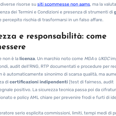
diverse risorse su
siti scommesse non aams
, ma la valut
nza dei Termini e Condizioni e presenza di strumenti di
re percepito rischia di trasformarsi in un falso affare.
ezza e responsabilità: come
nessere
e non è la
licenza
. Un marchio noto come
MGA
o
UKGC
im
ondi, audit dell’RNG, RTP documentati e procedure per re
non è automaticamente sinonimo di scarsa qualità, ma aum
za di
certificazioni indipendenti
(test di fairness, audit
n segnale positivo. La sicurezza tecnica passa poi da cifratu
nato e policy AML chiare per prevenire frodi e furti di ide
eratore serio esplicita commissioni, limiti, tempi medi di p