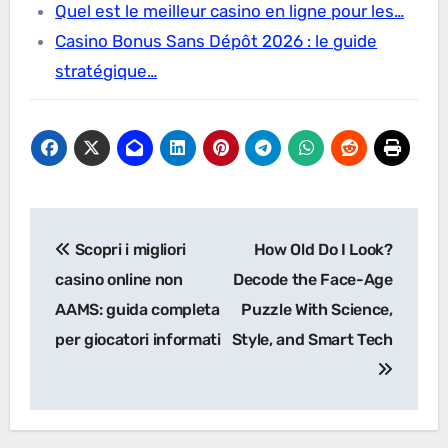
Quel est le meilleur casino en ligne pour les…
Casino Bonus Sans Dépôt 2026 : le guide
stratégique…
Post
Scopri i migliori
How Old Do I Look?
navigation
casino online non
Decode the Face-Age
AAMS: guida completa
Puzzle With Science,
per giocatori informati
Style, and Smart Tech