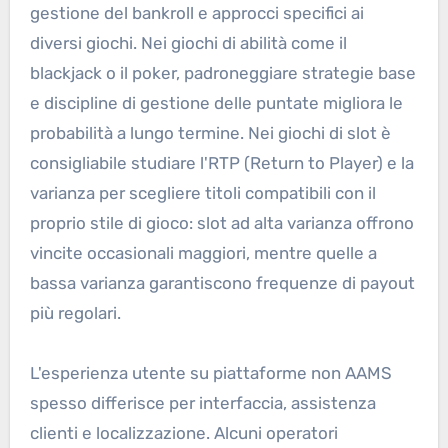
gestione del bankroll e approcci specifici ai
diversi giochi. Nei giochi di abilità come il
blackjack o il poker, padroneggiare strategie base
e discipline di gestione delle puntate migliora le
probabilità a lungo termine. Nei giochi di slot è
consigliabile studiare l'RTP (Return to Player) e la
varianza per scegliere titoli compatibili con il
proprio stile di gioco: slot ad alta varianza offrono
vincite occasionali maggiori, mentre quelle a
bassa varianza garantiscono frequenze di payout
più regolari.
L'esperienza utente su piattaforme non AAMS
spesso differisce per interfaccia, assistenza
clienti e localizzazione. Alcuni operatori