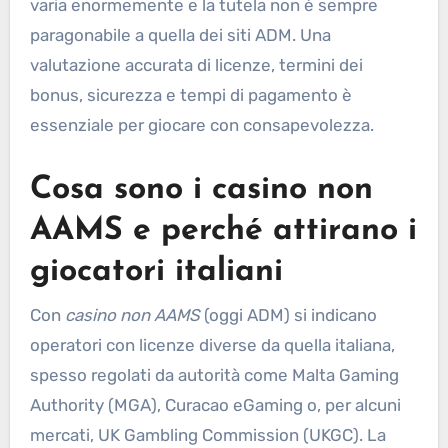
varia enormemente e la tutela non è sempre
paragonabile a quella dei siti ADM. Una
valutazione accurata di licenze, termini dei
bonus, sicurezza e tempi di pagamento è
essenziale per giocare con consapevolezza.
Cosa sono i casino non
AAMS e perché attirano i
giocatori italiani
Con
casino non AAMS
(oggi ADM) si indicano
operatori con licenze diverse da quella italiana,
spesso regolati da autorità come Malta Gaming
Authority (MGA), Curacao eGaming o, per alcuni
mercati, UK Gambling Commission (UKGC). La