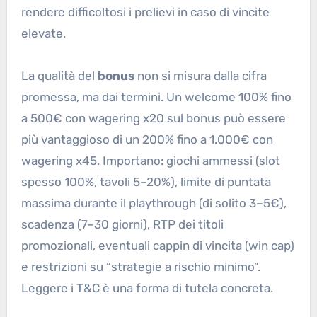
rendere difficoltosi i prelievi in caso di vincite
elevate.
La qualità del
bonus
non si misura dalla cifra
promessa, ma dai termini. Un welcome 100% fino
a 500€ con wagering x20 sul bonus può essere
più vantaggioso di un 200% fino a 1.000€ con
wagering x45. Importano: giochi ammessi (slot
spesso 100%, tavoli 5–20%), limite di puntata
massima durante il playthrough (di solito 3–5€),
scadenza (7–30 giorni), RTP dei titoli
promozionali, eventuali cappin di vincita (win cap)
e restrizioni su “strategie a rischio minimo”.
Leggere i T&C è una forma di tutela concreta.