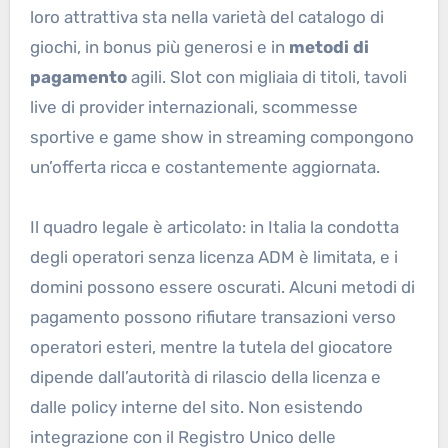
loro attrattiva sta nella varietà del catalogo di
giochi, in bonus più generosi e in
metodi di
pagamento
agili. Slot con migliaia di titoli, tavoli
live di provider internazionali, scommesse
sportive e game show in streaming compongono
un’offerta ricca e costantemente aggiornata.
Il quadro legale è articolato: in Italia la condotta
degli operatori senza licenza ADM è limitata, e i
domini possono essere oscurati. Alcuni metodi di
pagamento possono rifiutare transazioni verso
operatori esteri, mentre la tutela del giocatore
dipende dall’autorità di rilascio della licenza e
dalle policy interne del sito. Non esistendo
integrazione con il Registro Unico delle