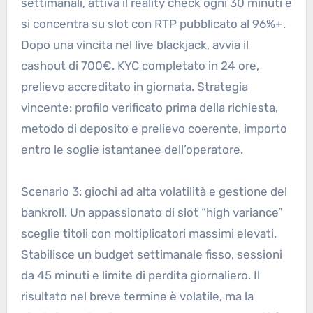
settimanali, attiva il reality check ogni 30 minuti e
si concentra su slot con RTP pubblicato al 96%+.
Dopo una vincita nel live blackjack, avvia il
cashout di 700€. KYC completato in 24 ore,
prelievo accreditato in giornata. Strategia
vincente: profilo verificato prima della richiesta,
metodo di deposito e prelievo coerente, importo
entro le soglie istantanee dell’operatore.
Scenario 3: giochi ad alta volatilità e gestione del
bankroll. Un appassionato di slot “high variance”
sceglie titoli con moltiplicatori massimi elevati.
Stabilisce un budget settimanale fisso, sessioni
da 45 minuti e limite di perdita giornaliero. Il
risultato nel breve termine è volatile, ma la