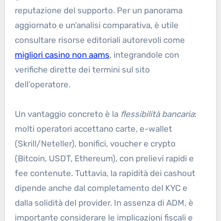
reputazione del supporto. Per un panorama
aggiornato e un’analisi comparativa, è utile
consultare risorse editoriali autorevoli come
migliori casino non aams
, integrandole con
verifiche dirette dei termini sul sito
dell’operatore.
Un vantaggio concreto è la
flessibilità bancaria
:
molti operatori accettano carte, e-wallet
(Skrill/Neteller), bonifici, voucher e crypto
(Bitcoin, USDT, Ethereum), con prelievi rapidi e
fee contenute. Tuttavia, la rapidità dei cashout
dipende anche dal completamento del KYC e
dalla solidità del provider. In assenza di ADM, è
importante considerare le implicazioni fiscali e