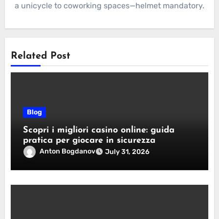
a unicycle to coworking spaces—helmet mandatory.
Related Post
Blog
Scopri i migliori casino online: guida
pratica per giocare in sicurezza
Anton Bogdanov
July 31, 2026