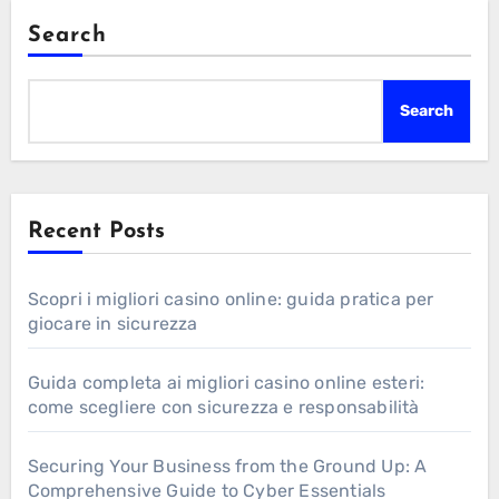
Search
Search
Recent Posts
Scopri i migliori casino online: guida pratica per
giocare in sicurezza
Guida completa ai migliori casino online esteri:
come scegliere con sicurezza e responsabilità
Securing Your Business from the Ground Up: A
Comprehensive Guide to Cyber Essentials