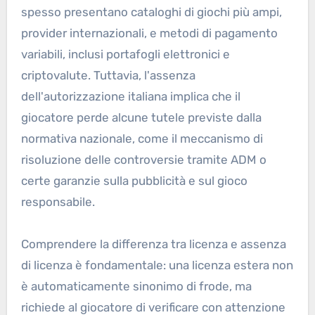
spesso presentano cataloghi di giochi più ampi,
provider internazionali, e metodi di pagamento
variabili, inclusi portafogli elettronici e
criptovalute. Tuttavia, l'assenza
dell'autorizzazione italiana implica che il
giocatore perde alcune tutele previste dalla
normativa nazionale, come il meccanismo di
risoluzione delle controversie tramite ADM o
certe garanzie sulla pubblicità e sul gioco
responsabile.
Comprendere la differenza tra licenza e assenza
di licenza è fondamentale: una licenza estera non
è automaticamente sinonimo di frode, ma
richiede al giocatore di verificare con attenzione