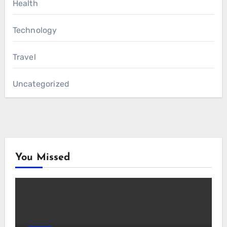
Health
Technology
Travel
Uncategorized
You Missed