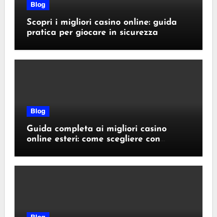
Blog
Scopri i migliori casino online: guida
pratica per giocare in sicurezza
Blog
Guida completa ai migliori casino
online esteri: come scegliere con
sicurezza e responsabilità