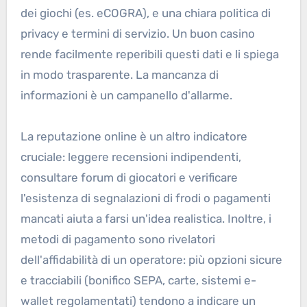
dei giochi (es. eCOGRA), e una chiara politica di
privacy e termini di servizio. Un buon casino
rende facilmente reperibili questi dati e li spiega
in modo trasparente. La mancanza di
informazioni è un campanello d'allarme.
La reputazione online è un altro indicatore
cruciale: leggere recensioni indipendenti,
consultare forum di giocatori e verificare
l'esistenza di segnalazioni di frodi o pagamenti
mancati aiuta a farsi un'idea realistica. Inoltre, i
metodi di pagamento sono rivelatori
dell'affidabilità di un operatore: più opzioni sicure
e tracciabili (bonifico SEPA, carte, sistemi e-
wallet regolamentati) tendono a indicare un