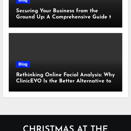
Blog
Securing Your Business from the
Ground Up: A Comprehensive Guide to
Cyber Essentials Certification
Blog
Rethinking Online Facial Analysis: Why
ClinicEVO Is the Better Alternative to
QOVES
CHRISTMAS AT THE