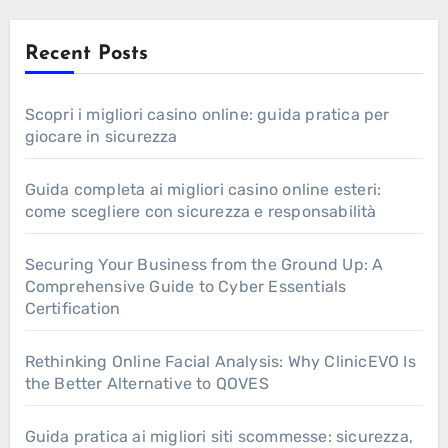
Recent Posts
Scopri i migliori casino online: guida pratica per
giocare in sicurezza
Guida completa ai migliori casino online esteri:
come scegliere con sicurezza e responsabilità
Securing Your Business from the Ground Up: A
Comprehensive Guide to Cyber Essentials
Certification
Rethinking Online Facial Analysis: Why ClinicEVO Is
the Better Alternative to QOVES
Guida pratica ai migliori siti scommesse: sicurezza,