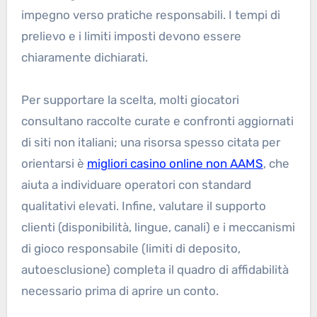
impegno verso pratiche responsabili. I tempi di
prelievo e i limiti imposti devono essere
chiaramente dichiarati.
Per supportare la scelta, molti giocatori
consultano raccolte curate e confronti aggiornati
di siti non italiani; una risorsa spesso citata per
orientarsi è
migliori casino online non AAMS
, che
aiuta a individuare operatori con standard
qualitativi elevati. Infine, valutare il supporto
clienti (disponibilità, lingue, canali) e i meccanismi
di gioco responsabile (limiti di deposito,
autoesclusione) completa il quadro di affidabilità
necessario prima di aprire un conto.