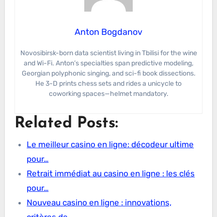
Anton Bogdanov
Novosibirsk-born data scientist living in Tbilisi for the wine
and Wi-Fi. Anton’s specialties span predictive modeling,
Georgian polyphonic singing, and sci-fi book dissections.
He 3-D prints chess sets and rides a unicycle to
coworking spaces—helmet mandatory.
Related Posts:
Le meilleur casino en ligne: décodeur ultime
pour…
Retrait immédiat au casino en ligne : les clés
pour…
Nouveau casino en ligne : innovations,
critères de…