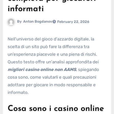
informati
By
Anton Bogdanov
February 22, 2026
Nell'universo del gioco d'azzardo digitale, la
scelta di un sito può fare la differenza tra
un'esperienza piacevole e una piena di rischi.
Questo testo offre un'analisi approfondita dei
migliori casino online non AAMS
, spiegando
cosa sono, come valutarli e quali precauzioni
adottare per giocare in modo responsabile e
informato.
Cosa sono i casino online