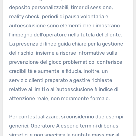
deposito personalizzabili, timer di sessione,
reality check, periodi di pausa volontaria e
autoesclusione sono elementi che dimostrano
l’impegno dell’operatore nella tutela del cliente.
La presenza di linee guida chiare per la gestione
del rischio, insieme a risorse informative sulla
prevenzione del gioco problematico, conferisce
credibilità e aumenta la fiducia. Inoltre, un
servizio clienti preparato a gestire richieste
relative ai limiti o all’autoesclusione è indice di
attenzione reale, non meramente formale.
Per contestualizzare, si considerino due esempi
generici. Operatore A espone termini di bonus
sintetici e non specifica la puntata massima: al