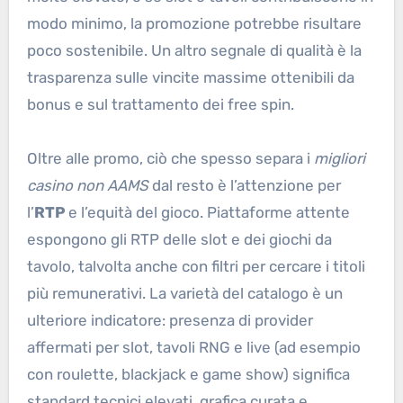
modo minimo, la promozione potrebbe risultare
poco sostenibile. Un altro segnale di qualità è la
trasparenza sulle vincite massime ottenibili da
bonus e sul trattamento dei free spin.
Oltre alle promo, ciò che spesso separa i
migliori
casino non AAMS
dal resto è l’attenzione per
l’
RTP
e l’equità del gioco. Piattaforme attente
espongono gli RTP delle slot e dei giochi da
tavolo, talvolta anche con filtri per cercare i titoli
più remunerativi. La varietà del catalogo è un
ulteriore indicatore: presenza di provider
affermati per slot, tavoli RNG e live (ad esempio
con roulette, blackjack e game show) significa
standard tecnici elevati, grafica curata e