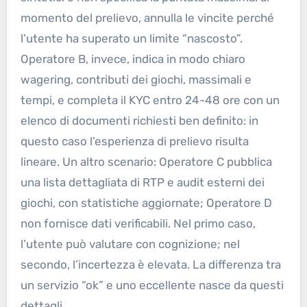
momento del prelievo, annulla le vincite perché
l’utente ha superato un limite “nascosto”.
Operatore B, invece, indica in modo chiaro
wagering, contributi dei giochi, massimali e
tempi, e completa il KYC entro 24-48 ore con un
elenco di documenti richiesti ben definito: in
questo caso l’esperienza di prelievo risulta
lineare. Un altro scenario: Operatore C pubblica
una lista dettagliata di RTP e audit esterni dei
giochi, con statistiche aggiornate; Operatore D
non fornisce dati verificabili. Nel primo caso,
l’utente può valutare con cognizione; nel
secondo, l’incertezza è elevata. La differenza tra
un servizio “ok” e uno eccellente nasce da questi
dettagli.