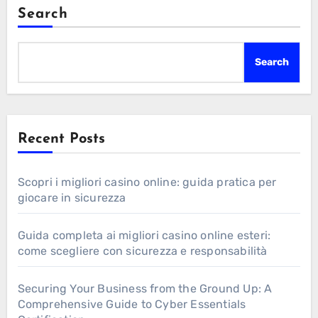
Search
Search
Recent Posts
Scopri i migliori casino online: guida pratica per
giocare in sicurezza
Guida completa ai migliori casino online esteri:
come scegliere con sicurezza e responsabilità
Securing Your Business from the Ground Up: A
Comprehensive Guide to Cyber Essentials