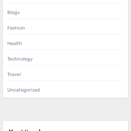
Blogv
Fashion
Health
Technology
Travel
Uncategorized