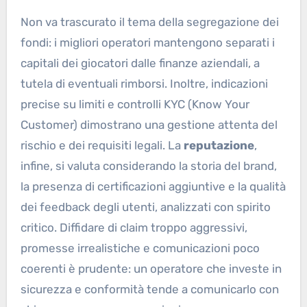
Non va trascurato il tema della segregazione dei
fondi: i migliori operatori mantengono separati i
capitali dei giocatori dalle finanze aziendali, a
tutela di eventuali rimborsi. Inoltre, indicazioni
precise su limiti e controlli KYC (Know Your
Customer) dimostrano una gestione attenta del
rischio e dei requisiti legali. La
reputazione
,
infine, si valuta considerando la storia del brand,
la presenza di certificazioni aggiuntive e la qualità
dei feedback degli utenti, analizzati con spirito
critico. Diffidare di claim troppo aggressivi,
promesse irrealistiche e comunicazioni poco
coerenti è prudente: un operatore che investe in
sicurezza e conformità tende a comunicarlo con