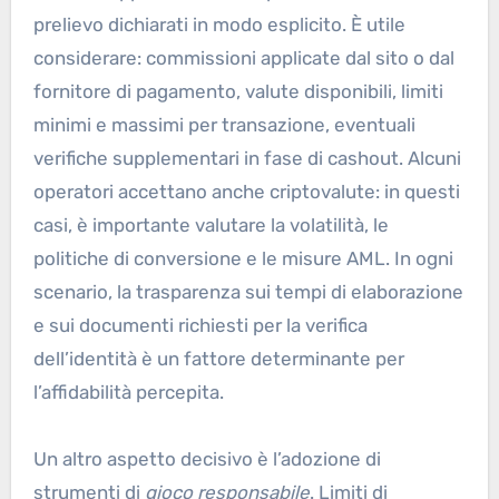
prelievo dichiarati in modo esplicito. È utile
considerare: commissioni applicate dal sito o dal
fornitore di pagamento, valute disponibili, limiti
minimi e massimi per transazione, eventuali
verifiche supplementari in fase di cashout. Alcuni
operatori accettano anche criptovalute: in questi
casi, è importante valutare la volatilità, le
politiche di conversione e le misure AML. In ogni
scenario, la trasparenza sui tempi di elaborazione
e sui documenti richiesti per la verifica
dell’identità è un fattore determinante per
l’affidabilità percepita.
Un altro aspetto decisivo è l’adozione di
strumenti di
gioco responsabile
. Limiti di