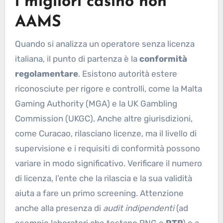
i migliori casino non
AAMS
Quando si analizza un operatore senza licenza
italiana, il punto di partenza è la
conformità
regolamentare
. Esistono autorità estere
riconosciute per rigore e controlli, come la Malta
Gaming Authority (MGA) e la UK Gambling
Commission (UKGC). Anche altre giurisdizioni,
come Curacao, rilasciano licenze, ma il livello di
supervisione e i requisiti di conformità possono
variare in modo significativo. Verificare il numero
di licenza, l’ente che la rilascia e la sua validità
aiuta a fare un primo screening. Attenzione
anche alla presenza di
audit indipendenti
(ad
esempio laboratori che testano RNG e
RTP
) e a