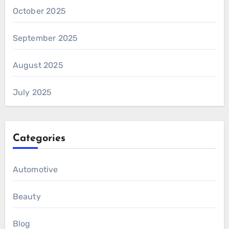
October 2025
September 2025
August 2025
July 2025
Categories
Automotive
Beauty
Blog