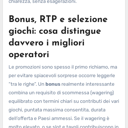
chiarezza, senza esagerazioni.
Bonus, RTP e selezione
giochi: cosa distingue
davvero i migliori
operatori
Le promozioni sono spesso il primo richiamo, ma
per evitare spiacevoli sorprese occorre leggerle
“tra le righe”. Un
bonus
realmente interessante
combina un requisito di scommessa (wagering)
equilibrato con termini chiari su contributi dei vari
giochi, puntata massima consentita, durata
dell’offerta e Paesi ammessi. Se il wagering è
molto elevato, o se slot e tavoli contribuiscono in