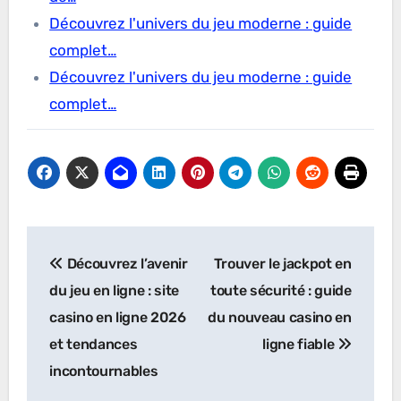
Découvrez l'univers du jeu moderne : guide
complet…
Découvrez l'univers du jeu moderne : guide
complet…
Post
Découvrez l’avenir
Trouver le jackpot en
navigation
du jeu en ligne : site
toute sécurité : guide
casino en ligne 2026
du nouveau casino en
et tendances
ligne fiable
incontournables