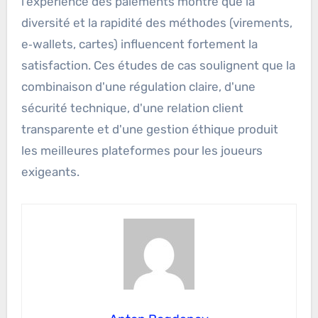
l'expérience des paiements montre que la
diversité et la rapidité des méthodes (virements,
e‑wallets, cartes) influencent fortement la
satisfaction. Ces études de cas soulignent que la
combinaison d'une régulation claire, d'une
sécurité technique, d'une relation client
transparente et d'une gestion éthique produit
les meilleures plateformes pour les joueurs
exigeants.