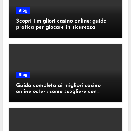
Blog
Scopri i migliori casino online: guida
pratica per giocare in sicurezza
Blog
Guida completa ai migliori casino
online esteri: come scegliere con
sicurezza e responsabilità