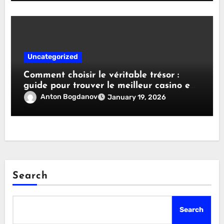
Uncategorized
Comment choisir le véritable trésor :
guide pour trouver le meilleur casino en
ligne
Anton Bogdanov
January 19, 2026
Search
Search