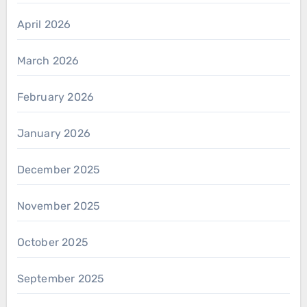
April 2026
March 2026
February 2026
January 2026
December 2025
November 2025
October 2025
September 2025