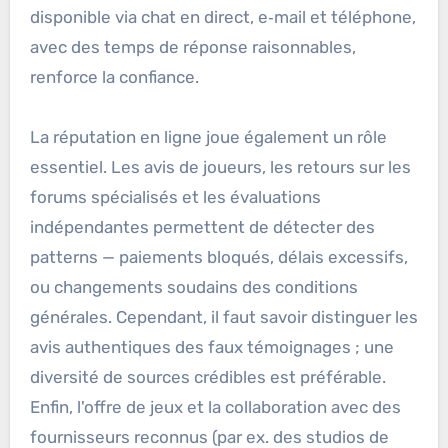
disponible via chat en direct, e‑mail et téléphone,
avec des temps de réponse raisonnables,
renforce la confiance.
La réputation en ligne joue également un rôle
essentiel. Les avis de joueurs, les retours sur les
forums spécialisés et les évaluations
indépendantes permettent de détecter des
patterns — paiements bloqués, délais excessifs,
ou changements soudains des conditions
générales. Cependant, il faut savoir distinguer les
avis authentiques des faux témoignages ; une
diversité de sources crédibles est préférable.
Enfin, l'offre de jeux et la collaboration avec des
fournisseurs reconnus (par ex. des studios de