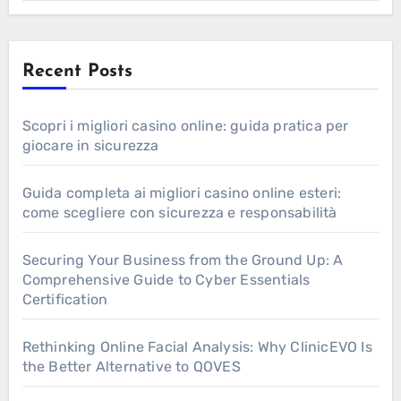
Recent Posts
Scopri i migliori casino online: guida pratica per
giocare in sicurezza
Guida completa ai migliori casino online esteri:
come scegliere con sicurezza e responsabilità
Securing Your Business from the Ground Up: A
Comprehensive Guide to Cyber Essentials
Certification
Rethinking Online Facial Analysis: Why ClinicEVO Is
the Better Alternative to QOVES