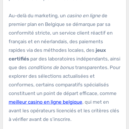
Au-delà du marketing, un
casino en ligne
de
premier plan en Belgique se démarque par sa
conformité stricte, un service client réactif en
français et en néerlandais, des paiements
rapides via des méthodes locales, des
jeux
certifiés
par des laboratoires indépendants, ainsi
que des
conditions de bonus
transparentes. Pour
explorer des sélections actualisées et
conformes, certains comparatifs spécialisés
constituent un point de départ efficace, comme
meilleur casino en ligne belgique
, qui met en
avant les opérateurs licenciés et les critères clés
à vérifier avant de s’inscrire.