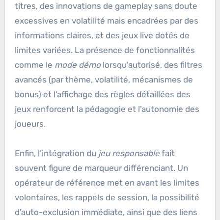
titres, des innovations de gameplay sans doute
excessives en volatilité mais encadrées par des
informations claires, et des jeux live dotés de
limites variées. La présence de fonctionnalités
comme le
mode démo
lorsqu’autorisé, des filtres
avancés (par thème, volatilité, mécanismes de
bonus) et l’affichage des règles détaillées des
jeux renforcent la pédagogie et l’autonomie des
joueurs.
Enfin, l’intégration du
jeu responsable
fait
souvent figure de marqueur différenciant. Un
opérateur de référence met en avant les limites
volontaires, les rappels de session, la possibilité
d’auto-exclusion immédiate, ainsi que des liens