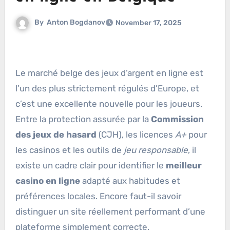
By
Anton Bogdanov
November 17, 2025
Le marché belge des jeux d’argent en ligne est
l’un des plus strictement régulés d’Europe, et
c’est une excellente nouvelle pour les joueurs.
Entre la protection assurée par la
Commission
des jeux de hasard
(CJH), les licences
A+
pour
les casinos et les outils de
jeu responsable
, il
existe un cadre clair pour identifier le
meilleur
casino en ligne
adapté aux habitudes et
préférences locales. Encore faut-il savoir
distinguer un site réellement performant d’une
plateforme simplement correcte.