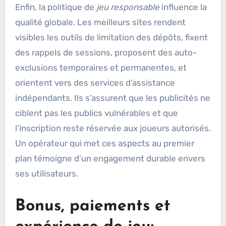
Enfin, la politique de
jeu responsable
influence la
qualité globale. Les meilleurs sites rendent
visibles les outils de limitation des dépôts, fixent
des rappels de sessions, proposent des auto-
exclusions temporaires et permanentes, et
orientent vers des services d’assistance
indépendants. Ils s’assurent que les publicités ne
ciblent pas les publics vulnérables et que
l’inscription reste réservée aux joueurs autorisés.
Un opérateur qui met ces aspects au premier
plan témoigne d’un engagement durable envers
ses utilisateurs.
Bonus, paiements et