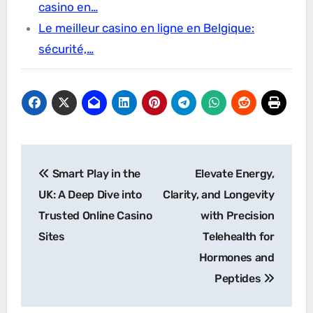
casino en…
Le meilleur casino en ligne en Belgique:
sécurité,…
Post
Smart Play in the
Elevate Energy,
navigation
UK: A Deep Dive into
Clarity, and Longevity
Trusted Online Casino
with Precision
Sites
Telehealth for
Hormones and
Peptides