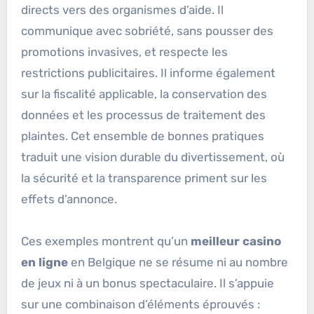
directs vers des organismes d’aide. Il
communique avec sobriété, sans pousser des
promotions invasives, et respecte les
restrictions publicitaires. Il informe également
sur la fiscalité applicable, la conservation des
données et les processus de traitement des
plaintes. Cet ensemble de bonnes pratiques
traduit une vision durable du divertissement, où
la sécurité et la transparence priment sur les
effets d’annonce.
Ces exemples montrent qu’un
meilleur casino
en ligne
en Belgique ne se résume ni au nombre
de jeux ni à un bonus spectaculaire. Il s’appuie
sur une combinaison d’éléments éprouvés :