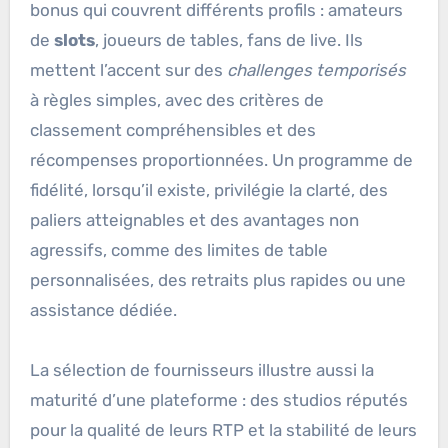
bonus qui couvrent différents profils : amateurs
de
slots
, joueurs de tables, fans de live. Ils
mettent l’accent sur des
challenges temporisés
à règles simples, avec des critères de
classement compréhensibles et des
récompenses proportionnées. Un programme de
fidélité, lorsqu’il existe, privilégie la clarté, des
paliers atteignables et des avantages non
agressifs, comme des limites de table
personnalisées, des retraits plus rapides ou une
assistance dédiée.
La sélection de fournisseurs illustre aussi la
maturité d’une plateforme : des studios réputés
pour la qualité de leurs RTP et la stabilité de leurs