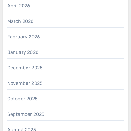
April 2026
March 2026
February 2026
January 2026
December 2025
November 2025
October 2025
September 2025
August 2025