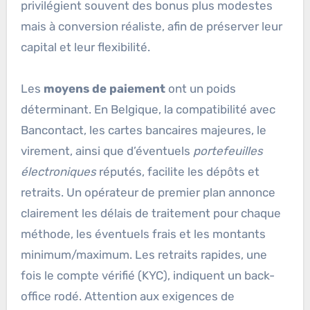
privilégient souvent des bonus plus modestes
mais à conversion réaliste, afin de préserver leur
capital et leur flexibilité.
Les
moyens de paiement
ont un poids
déterminant. En Belgique, la compatibilité avec
Bancontact, les cartes bancaires majeures, le
virement, ainsi que d’éventuels
portefeuilles
électroniques
réputés, facilite les dépôts et
retraits. Un opérateur de premier plan annonce
clairement les délais de traitement pour chaque
méthode, les éventuels frais et les montants
minimum/maximum. Les retraits rapides, une
fois le compte vérifié (KYC), indiquent un back-
office rodé. Attention aux exigences de