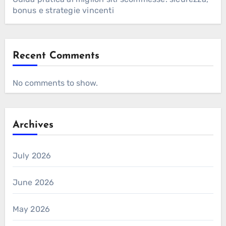
bonus e strategie vincenti
Recent Comments
No comments to show.
Archives
July 2026
June 2026
May 2026