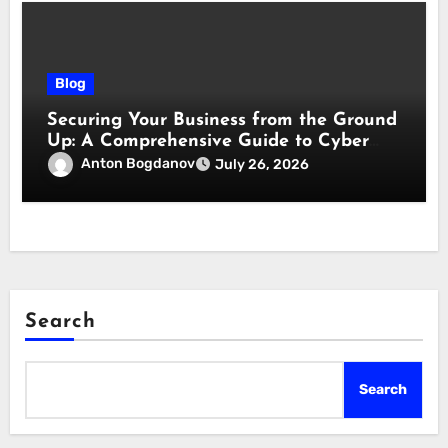
Blog
Securing Your Business from the Ground
Up: A Comprehensive Guide to Cyber
Essentials Certification
Anton Bogdanov
July 26, 2026
Search
Search