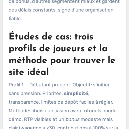
de bonus, d’autres segmentent mieux et gardent
des délais constants, signe d’une organisation
fiable.
Études de cas: trois
profils de joueurs et la
méthode pour trouver le
site idéal
Profil 1 — Débutant prudent. Objectif: s’initier
sans pression. Priorités:
simplicité
,
transparence, limites de dépôt faciles à régler.
Méthode: choisir un casino avec tutoriels, mode
démo, RTP visibles et un
bonus
modeste mais
clair (wagering ≤ x30, contributions à 100% sur la