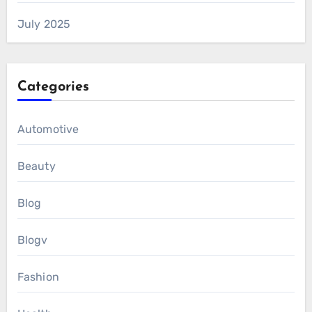
July 2025
Categories
Automotive
Beauty
Blog
Blogv
Fashion