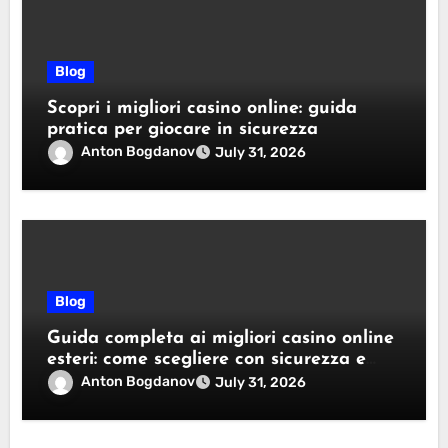
Blog
Scopri i migliori casino online: guida
pratica per giocare in sicurezza
Anton Bogdanov
July 31, 2026
Blog
Guida completa ai migliori casino online
esteri: come scegliere con sicurezza e
responsabilità
Anton Bogdanov
July 31, 2026