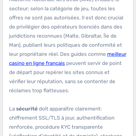
secteur; selon la catégorie de jeu, toutes les
offres ne sont pas autorisées. Il est donc crucial
de privilégier des opérateurs licenciés dans des
juridictions reconnues (Malte, Gibraltar, Île de
Man), publiant leurs politiques de conformité et
leur propriétaire réel. Des guides comme
meilleur
casino en ligne français
peuvent servir de point
de départ pour repérer les sites connus et
vérifier leur réputation, sans se contenter de
réclames trop flatteuses.
La
sécurité
doit apparaître clairement:
chiffrement SSL/TLS à jour, authentification
renforcée, procédure KYC transparente
(vérification d’identité et de domicile), stockage