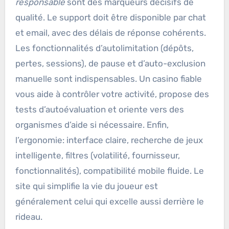
responsable
sont des marqueurs décisifs de
qualité. Le support doit être disponible par chat
et email, avec des délais de réponse cohérents.
Les fonctionnalités d’autolimitation (dépôts,
pertes, sessions), de pause et d’auto-exclusion
manuelle sont indispensables. Un casino fiable
vous aide à contrôler votre activité, propose des
tests d’autoévaluation et oriente vers des
organismes d’aide si nécessaire. Enfin,
l’ergonomie: interface claire, recherche de jeux
intelligente, filtres (volatilité, fournisseur,
fonctionnalités), compatibilité mobile fluide. Le
site qui simplifie la vie du joueur est
généralement celui qui excelle aussi derrière le
rideau.