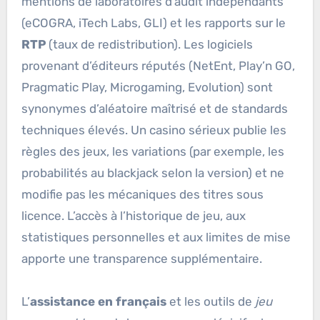
mentions de laboratoires d’audit indépendants
(eCOGRA, iTech Labs, GLI) et les rapports sur le
RTP
(taux de redistribution). Les logiciels
provenant d’éditeurs réputés (NetEnt, Play’n GO,
Pragmatic Play, Microgaming, Evolution) sont
synonymes d’aléatoire maîtrisé et de standards
techniques élevés. Un casino sérieux publie les
règles des jeux, les variations (par exemple, les
probabilités au blackjack selon la version) et ne
modifie pas les mécaniques des titres sous
licence. L’accès à l’historique de jeu, aux
statistiques personnelles et aux limites de mise
apporte une transparence supplémentaire.
L’
assistance en français
et les outils de
jeu