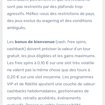
sont pas restreints par des plafonds trop
agressifs. Méfiez-vous des restrictions de pays,
des jeux exclus du wagering et des conditions
ambiguës.
Les
bonus de bienvenue
(cash, free spins,
cashback) doivent préciser la valeur d’un tour
gratuit, les jeux éligibles et les gains maximums.
Les free spins à 0,10 € sur une slot très volatile
ne valent pas la même chose que des tours à
0,20 € sur une slot moyenne. Les programmes
VIP et de fidélité ajoutent une couche de valeur:
cashbacks hebdomadaires, gestionnaires de
compte, retraits accélérés, événements
exclusifs. Passez au crible l’accessibilité