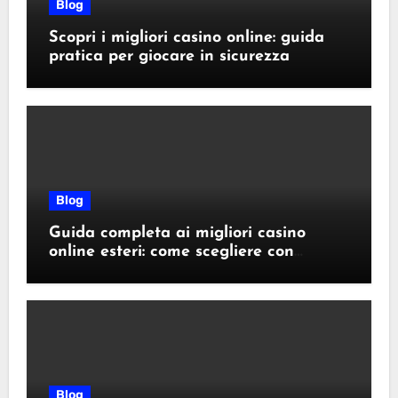
Blog
Scopri i migliori casino online: guida
pratica per giocare in sicurezza
Blog
Guida completa ai migliori casino
online esteri: come scegliere con
sicurezza e responsabilità
Blog