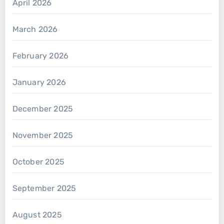
April 2026
March 2026
February 2026
January 2026
December 2025
November 2025
October 2025
September 2025
August 2025