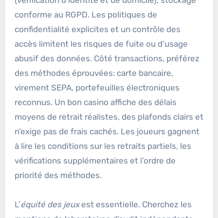
conforme au RGPD. Les politiques de
confidentialité explicites et un contrôle des
accès limitent les risques de fuite ou d’usage
abusif des données. Côté transactions, préférez
des méthodes éprouvées: carte bancaire,
virement SEPA, portefeuilles électroniques
reconnus. Un bon casino affiche des délais
moyens de retrait réalistes, des plafonds clairs et
n’exige pas de frais cachés. Les joueurs gagnent
à lire les conditions sur les retraits partiels, les
vérifications supplémentaires et l’ordre de
priorité des méthodes.
L’
équité des jeux
est essentielle. Cherchez les