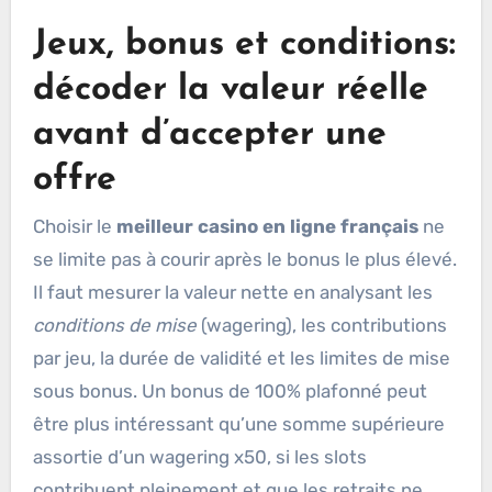
Jeux, bonus et conditions:
décoder la valeur réelle
avant d’accepter une
offre
Choisir le
meilleur casino en ligne français
ne
se limite pas à courir après le bonus le plus élevé.
Il faut mesurer la valeur nette en analysant les
conditions de mise
(wagering), les contributions
par jeu, la durée de validité et les limites de mise
sous bonus. Un bonus de 100% plafonné peut
être plus intéressant qu’une somme supérieure
assortie d’un wagering x50, si les slots
contribuent pleinement et que les retraits ne