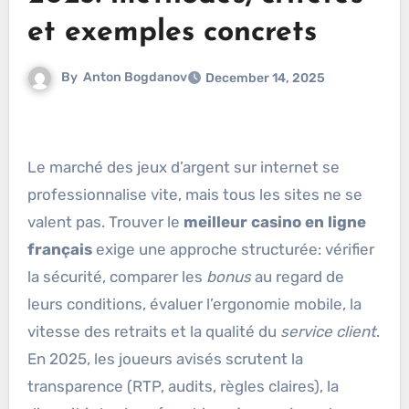
et exemples concrets
By
Anton Bogdanov
December 14, 2025
Le marché des jeux d’argent sur internet se
professionnalise vite, mais tous les sites ne se
valent pas. Trouver le
meilleur casino en ligne
français
exige une approche structurée: vérifier
la sécurité, comparer les
bonus
au regard de
leurs conditions, évaluer l’ergonomie mobile, la
vitesse des retraits et la qualité du
service client
.
En 2025, les joueurs avisés scrutent la
transparence (RTP, audits, règles claires), la