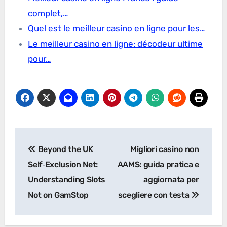
complet,…
Quel est le meilleur casino en ligne pour les…
Le meilleur casino en ligne: décodeur ultime
pour…
Post
Beyond the UK
Migliori casino non
navigation
Self‑Exclusion Net:
AAMS: guida pratica e
Understanding Slots
aggiornata per
Not on GamStop
scegliere con testa