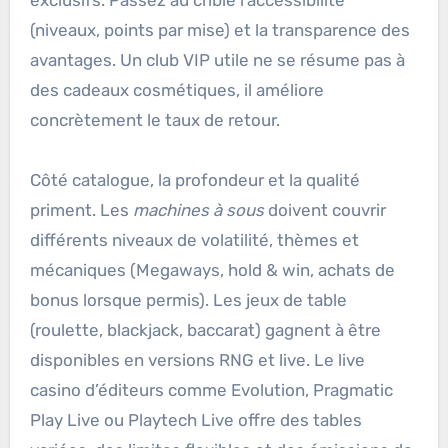
(niveaux, points par mise) et la transparence des
avantages. Un club VIP utile ne se résume pas à
des cadeaux cosmétiques, il améliore
concrètement le taux de retour.
Côté catalogue, la profondeur et la qualité
priment. Les
machines à sous
doivent couvrir
différents niveaux de volatilité, thèmes et
mécaniques (Megaways, hold & win, achats de
bonus lorsque permis). Les jeux de table
(roulette, blackjack, baccarat) gagnent à être
disponibles en versions RNG et live. Le live
casino d’éditeurs comme Evolution, Pragmatic
Play Live ou Playtech Live offre des tables