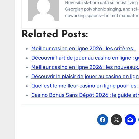
Novosibirsk-born data scientist living in Tbilisi for the wine and Wi-Fi. Anton’s specialties span predictive modeling,
Georgian polyphonic singing, and sci-
coworking spaces—helmet mandator
Related Posts:
Meilleur casino en ligne 2026 : les critères…
Découvrir l'art de jouer au casino en ligne : 
Meilleur casino en ligne 2026 : les nouveaux
Découvrir le plaisir de jouer au casino en lign
Quel est le meilleur casino en ligne pour les
Casino Bonus Sans Dépôt 2026 : le guide st