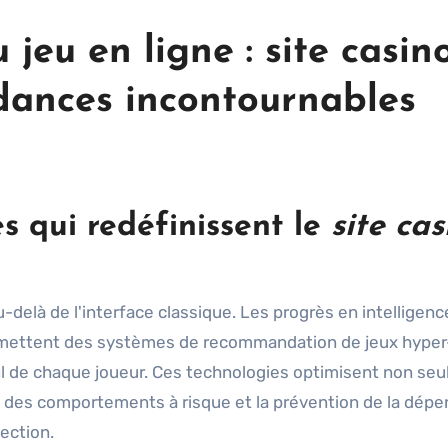
 jeu en ligne : site casin
dances incontournables
 qui redéfinissent le
site cas
permettent des systèmes de recommandation de jeux hyper
fil de chaque joueur. Ces technologies optimisent non se
ion des comportements à risque et la prévention de la dép
ection.