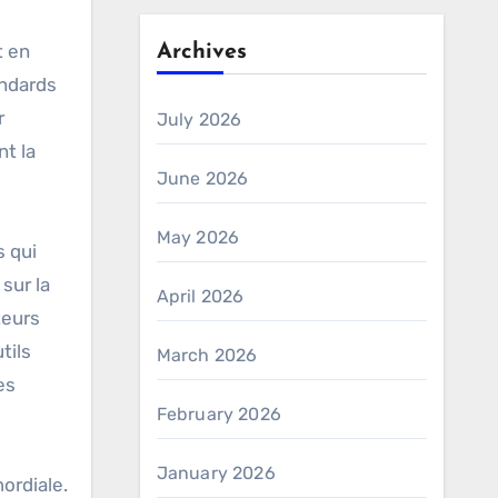
t en
Archives
andards
r
July 2026
nt la
June 2026
May 2026
s qui
sur la
April 2026
teurs
tils
March 2026
es
February 2026
January 2026
ordiale.