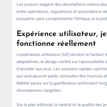
Les joueurs exigent des descriptions claires des
entre opérateurs, régulateurs et associations d
prospérer sans compromettre l'éthique ni la prot
Expérience utilisateur, j
fonctionne réellement
L'expérience utilisateur (UX) devient le facteur d
adaptatives, le design centré sur l'accessibilité 
d'accéder aux jeux. Les sessions rapides optim
qui veut pouvoir parier, consulter des tournois
fidélité basés sur la gamification renforcent l'e
récompenses tangibles.
Sur le plan éditorial, la variété et la qualité de