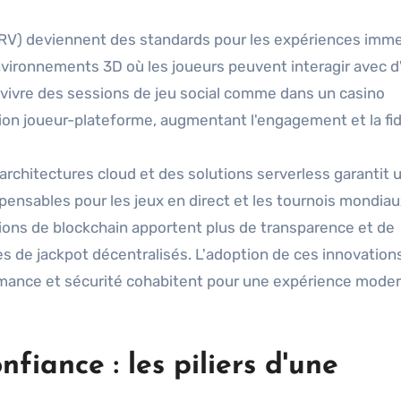
e (RV) deviennent des standards pour les expériences imme
nvironnements 3D où les joueurs peuvent interagir avec d
t vivre des sessions de jeu social comme dans un casino
ion joueur-plateforme, augmentant l'engagement et la fid
rchitectures cloud et des solutions serverless garantit 
spensables pour les jeux en direct et les tournois mondiau
ions de blockchain apportent plus de transparence et de
es de jackpot décentralisés. L'adoption de ces innovations
mance et sécurité cohabitent pour une expérience moder
nfiance : les piliers d'une