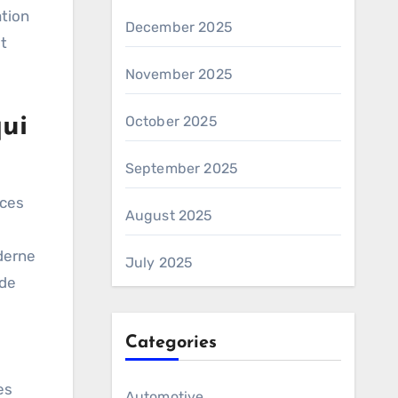
ation
December 2025
ut
November 2025
qui
October 2025
September 2025
aces
August 2025
derne
July 2025
 de
Categories
es
Automotive