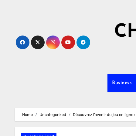
Skip
to
content
C
Business
Home
Uncategorized
Découvrez l’avenir du jeu en ligne 