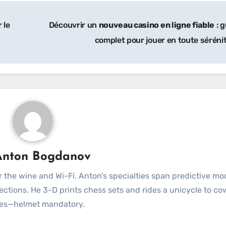
 le
Découvrir un
nouveau casino en ligne fiable
: g
complet pour jouer en toute séréni
Anton Bogdanov
for the wine and Wi-Fi. Anton’s specialties span predictive mo
ections. He 3-D prints chess sets and rides a unicycle to c
es—helmet mandatory.