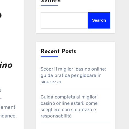
Search
o
Search
Recent Posts
ino
Scopri i migliori casino online:
guida pratica per giocare in
sicurezza
Guida completa ai migliori
-
casino online esteri: come
ulement
scegliere con sicurezza e
endance,
responsabilità