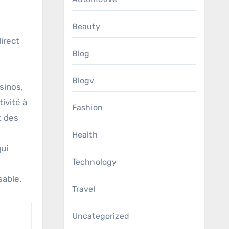
Beauty
irect
Blog
Blogv
sinos,
ivité à
Fashion
t des
Health
ui
Technology
sable.
Travel
Uncategorized