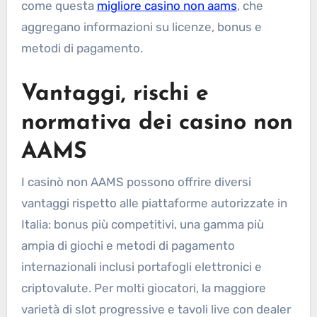
come questa
migliore casino non aams
, che
aggregano informazioni su licenze, bonus e
metodi di pagamento.
Vantaggi, rischi e
normativa dei casino non
AAMS
I casinò non AAMS possono offrire diversi
vantaggi rispetto alle piattaforme autorizzate in
Italia: bonus più competitivi, una gamma più
ampia di giochi e metodi di pagamento
internazionali inclusi portafogli elettronici e
criptovalute. Per molti giocatori, la maggiore
varietà di slot progressive e tavoli live con dealer