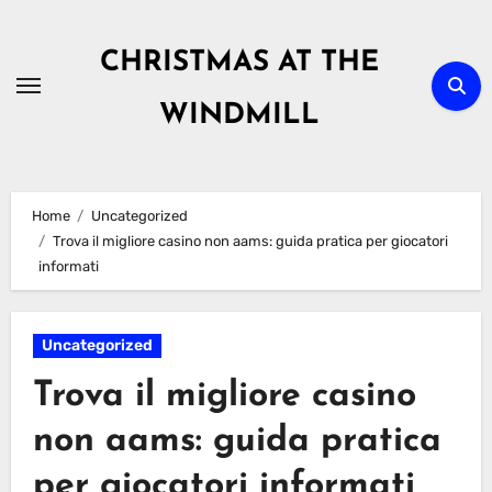
Skip
to
CHRISTMAS AT THE
content
WINDMILL
Home
Uncategorized
Trova il migliore casino non aams: guida pratica per giocatori
informati
Uncategorized
Trova il migliore casino
non aams: guida pratica
per giocatori informati