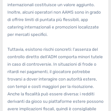
internazionali costituisce un valore aggiunto.
Inoltre, alcuni operatori non AAMS sono in grado
di offrire limiti di puntata più flessibili, app
catering internazionali e promozioni localizzate
per mercati specifici.
Tuttavia, esistono rischi concreti: l'assenza del
controllo diretto dell'ADM comporta minori tutele
in caso di controversie. In situazioni di frode o
ritardi nei pagamenti, il giocatore potrebbe
trovarsi a dover interagire con autorità estere,
con tempi e costi maggiori per la risoluzione.
Anche la fiscalità può essere diversa: i redditi
derivanti da gioco su piattaforme estere possono
avere implicazioni fiscali, quindi è consigliabile