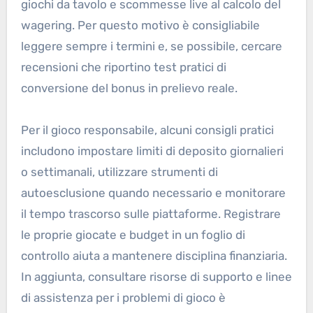
giochi da tavolo e scommesse live al calcolo del
wagering. Per questo motivo è consigliabile
leggere sempre i termini e, se possibile, cercare
recensioni che riportino test pratici di
conversione del bonus in prelievo reale.
Per il gioco responsabile, alcuni consigli pratici
includono impostare limiti di deposito giornalieri
o settimanali, utilizzare strumenti di
autoesclusione quando necessario e monitorare
il tempo trascorso sulle piattaforme. Registrare
le proprie giocate e budget in un foglio di
controllo aiuta a mantenere disciplina finanziaria.
In aggiunta, consultare risorse di supporto e linee
di assistenza per i problemi di gioco è