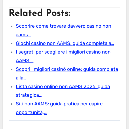
Related Posts:
Scoprire come trovare davvero casino non
aams…
Giochi casino non AAMS: guida completa a…
I segreti per scegliere i migliori casino non
AAMS:…
Scopri i migliori casinò online: guida completa
alla…
Lista casino online non AAMS 2026: guida
strategica…
Siti non AAMS: guida pratica per capire
opportunità,…