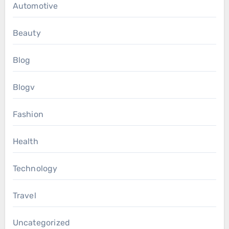
Automotive
Beauty
Blog
Blogv
Fashion
Health
Technology
Travel
Uncategorized