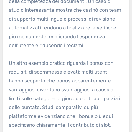
della completezza dei documenti. Un caso di
studio interessante mostra che casinò con team
di supporto multilingue e processi di revisione
automatizzati tendono a finalizzare le verifiche
più rapidamente, migliorando l'esperienza
dell'utente e riducendo i reclami.
Un altro esempio pratico riguarda i bonus con
requisiti di scommessa elevati: molti utenti
hanno scoperto che bonus apparentemente
vantaggiosi diventano svantaggiosi a causa di
limiti sulle categorie di gioco o contributi parziali
delle puntate. Studi comparativi su più
piattaforme evidenziano che i bonus più equi
specificano chiaramente il contributo di slot,