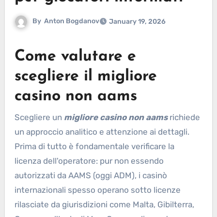
By
Anton Bogdanov
January 19, 2026
Come valutare e
scegliere il migliore
casino non aams
Scegliere un
migliore casino non aams
richiede
un approccio analitico e attenzione ai dettagli.
Prima di tutto è fondamentale verificare la
licenza dell'operatore: pur non essendo
autorizzati da AAMS (oggi ADM), i casinò
internazionali spesso operano sotto licenze
rilasciate da giurisdizioni come Malta, Gibilterra,