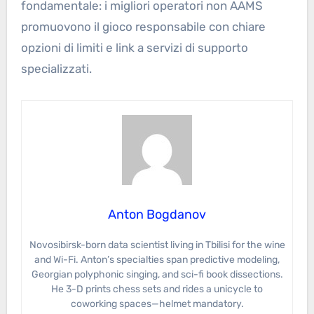
fondamentale: i migliori operatori non AAMS
promuovono il gioco responsabile con chiare
opzioni di limiti e link a servizi di supporto
specializzati.
Anton Bogdanov
Novosibirsk-born data scientist living in Tbilisi for the wine
and Wi-Fi. Anton’s specialties span predictive modeling,
Georgian polyphonic singing, and sci-fi book dissections.
He 3-D prints chess sets and rides a unicycle to
coworking spaces—helmet mandatory.