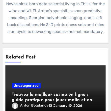
Novosibirsk-born data scientist living in Tbilisi for the
wine and Wi-Fi. Anton’s specialties span predictive
modeling, Georgian polyphonic singing, and sci-fi
book dissections. He 3-D prints chess sets and rides
a unicycle to coworking spaces—helmet mandatory.
Related Post
Uncategorized
Trouvez le
meilleur casino en ligne
:
guide pratique pour jouer malin et en
sécurité
Anton Bogdanov
January 19, 2026