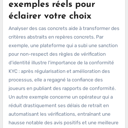
exemples réels pour
éclairer votre choix
Analyser des cas concrets aide à transformer des
critères abstraits en repères concrets. Par
exemple, une plateforme qui a subi une sanction
pour non-respect des règles de vérification
d'identité illustre l'importance de la conformité
KYC : après régularisation et amélioration des
processus, elle a regagné la confiance des
joueurs en publiant des rapports de conformité.
Un autre exemple concerne un opérateur qui a
réduit drastiquement ses délais de retrait en
automatisant les vérifications, entraînant une
hausse notable des avis positifs et une meilleure