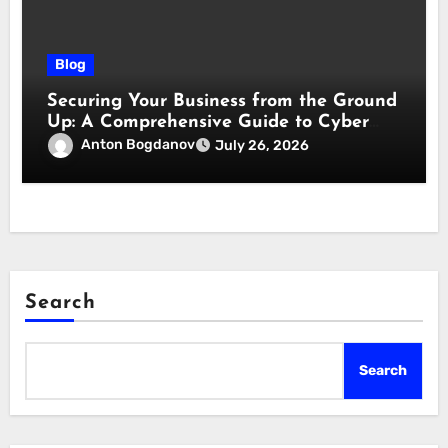
Blog
Securing Your Business from the Ground
Up: A Comprehensive Guide to Cyber
Essentials Certification
Anton Bogdanov
July 26, 2026
Search
Search