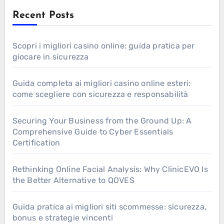
Recent Posts
Scopri i migliori casino online: guida pratica per
giocare in sicurezza
Guida completa ai migliori casino online esteri:
come scegliere con sicurezza e responsabilità
Securing Your Business from the Ground Up: A
Comprehensive Guide to Cyber Essentials
Certification
Rethinking Online Facial Analysis: Why ClinicEVO Is
the Better Alternative to QOVES
Guida pratica ai migliori siti scommesse: sicurezza,
bonus e strategie vincenti