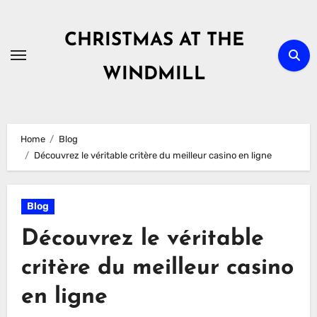
Skip
to
CHRISTMAS AT THE
content
WINDMILL
Home
Blog
Découvrez le véritable critère du meilleur casino en ligne
Blog
Découvrez le véritable
critère du meilleur casino
en ligne