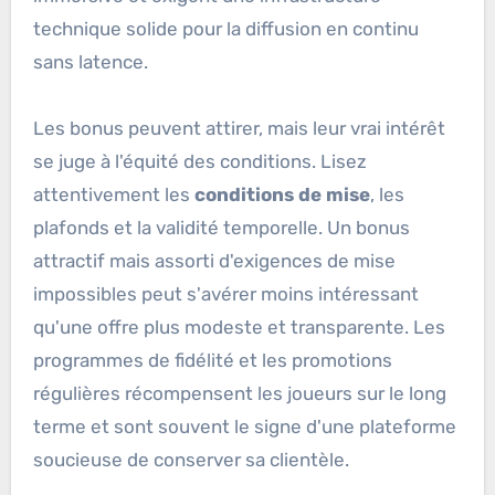
technique solide pour la diffusion en continu
sans latence.
Les bonus peuvent attirer, mais leur vrai intérêt
se juge à l'équité des conditions. Lisez
attentivement les
conditions de mise
, les
plafonds et la validité temporelle. Un bonus
attractif mais assorti d'exigences de mise
impossibles peut s'avérer moins intéressant
qu'une offre plus modeste et transparente. Les
programmes de fidélité et les promotions
régulières récompensent les joueurs sur le long
terme et sont souvent le signe d'une plateforme
soucieuse de conserver sa clientèle.