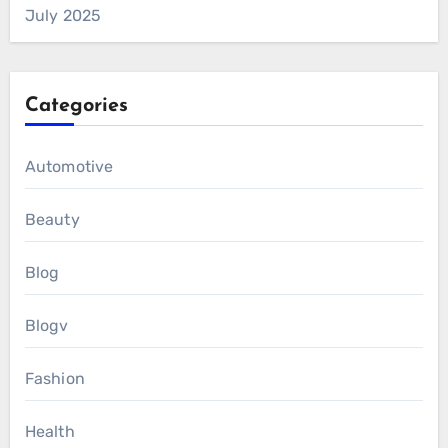
July 2025
Categories
Automotive
Beauty
Blog
Blogv
Fashion
Health