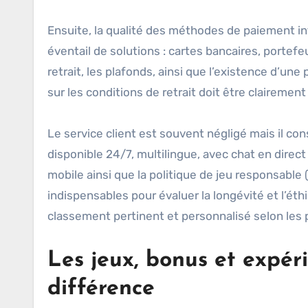
Ensuite, la qualité des méthodes de paiement in
éventail de solutions : cartes bancaires, portefe
retrait, les plafonds, ainsi que l’existence d’un
sur les conditions de retrait doit être clairemen
Le service client est souvent négligé mais il co
disponible 24/7, multilingue, avec chat en direct
mobile ainsi que la politique de jeu responsable 
indispensables pour évaluer la longévité et l’ét
classement pertinent et personnalisé selon les p
Les jeux, bonus et expérie
différence