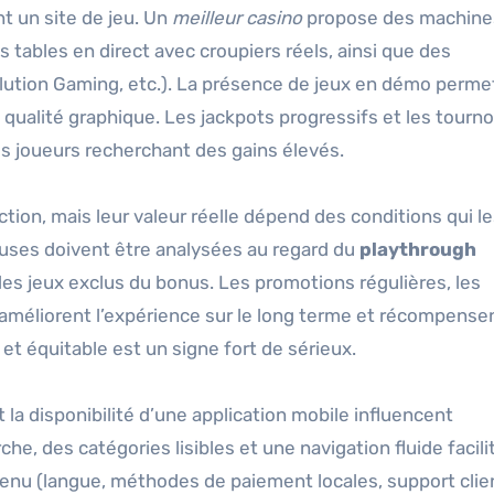
nt un site de jeu. Un
meilleur casino
propose des machine
 tables en direct avec croupiers réels, ainsi que des
lution Gaming, etc.). La présence de jeux en démo perme
la qualité graphique. Les jackpots progressifs et les tourno
es joueurs recherchant des gains élevés.
tion, mais leur valeur réelle dépend des conditions qui l
ses doivent être analysées au regard du
playthrough
 des jeux exclus du bonus. Les promotions régulières, les
améliorent l’expérience sur le long terme et récompensen
et équitable est un signe fort de sérieux.
 la disponibilité d’une application mobile influencent
che, des catégories lisibles et une navigation fluide facili
ntenu (langue, méthodes de paiement locales, support clien