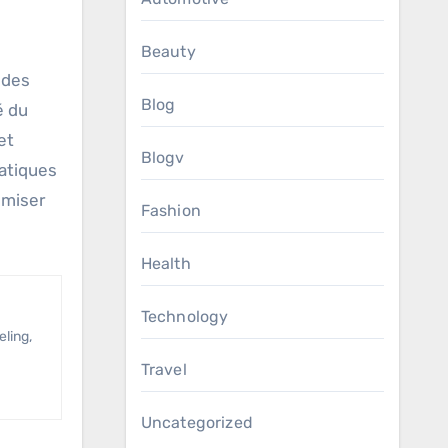
Beauty
 des
Blog
é du
et
Blogv
ratiques
imiser
Fashion
Health
Technology
Travel
Uncategorized