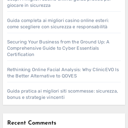
giocare in sicurezza
Guida completa ai migliori casino online esteri:
come scegliere con sicurezza e responsabilità
Securing Your Business from the Ground Up: A
Comprehensive Guide to Cyber Essentials
Certification
Rethinking Online Facial Analysis: Why ClinicEVO Is
the Better Alternative to QOVES
Guida pratica ai migliori siti scommesse: sicurezza,
bonus e strategie vincenti
Recent Comments