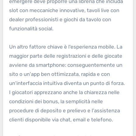
emergere deve proporre una libreria che includa
slot con meccaniche innovative, tavoli live con
dealer professionisti e giochi da tavolo con
funzionalità social.
Un altro fattore chiave è l'esperienza mobile. La
maggior parte delle registrazioni e delle giocate
avviene da smartphone: conseguentemente un
sito o un'app ben ottimizzata, rapida e con
un'interfaccia intuitiva diventa un punto di forza.
I giocatori apprezzano anche la chiarezza nelle
condizioni dei bonus, la semplicità nelle
procedure di deposito e prelievo e l'assistenza
clienti disponibile via chat, email e telefono.