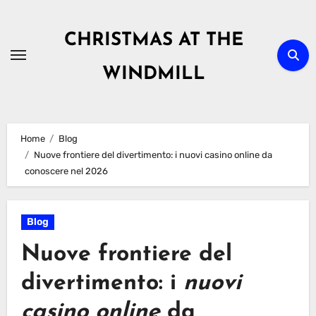
Skip
to
CHRISTMAS AT THE
content
WINDMILL
Home
Blog
Nuove frontiere del divertimento: i nuovi casino online da
conoscere nel 2026
Blog
Nuove frontiere del
divertimento: i
nuovi
casino online
da