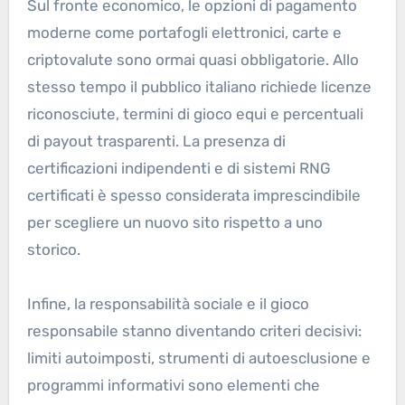
Sul fronte economico, le opzioni di pagamento
moderne come portafogli elettronici, carte e
criptovalute sono ormai quasi obbligatorie. Allo
stesso tempo il pubblico italiano richiede licenze
riconosciute, termini di gioco equi e percentuali
di payout trasparenti. La presenza di
certificazioni indipendenti e di sistemi RNG
certificati è spesso considerata imprescindibile
per scegliere un nuovo sito rispetto a uno
storico.
Infine, la responsabilità sociale e il gioco
responsabile stanno diventando criteri decisivi:
limiti autoimposti, strumenti di autoesclusione e
programmi informativi sono elementi che