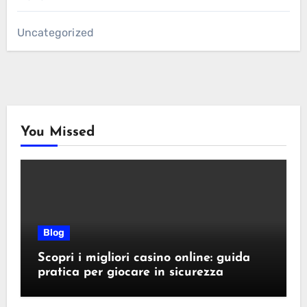
Uncategorized
You Missed
Blog
Scopri i migliori casino online: guida
pratica per giocare in sicurezza