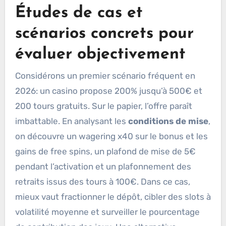
Études de cas et
scénarios concrets pour
évaluer objectivement
Considérons un premier scénario fréquent en
2026: un casino propose 200% jusqu’à 500€ et
200 tours gratuits. Sur le papier, l’offre paraît
imbattable. En analysant les
conditions de mise
,
on découvre un wagering x40 sur le bonus et les
gains de free spins, un plafond de mise de 5€
pendant l’activation et un plafonnement des
retraits issus des tours à 100€. Dans ce cas,
mieux vaut fractionner le dépôt, cibler des slots à
volatilité moyenne et surveiller le pourcentage