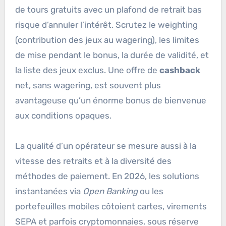
de tours gratuits avec un plafond de retrait bas
risque d’annuler l’intérêt. Scrutez le weighting
(contribution des jeux au wagering), les limites
de mise pendant le bonus, la durée de validité, et
la liste des jeux exclus. Une offre de
cashback
net, sans wagering, est souvent plus
avantageuse qu’un énorme bonus de bienvenue
aux conditions opaques.
La qualité d’un opérateur se mesure aussi à la
vitesse des retraits et à la diversité des
méthodes de paiement. En 2026, les solutions
instantanées via
Open Banking
ou les
portefeuilles mobiles côtoient cartes, virements
SEPA et parfois cryptomonnaies, sous réserve