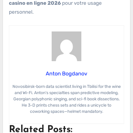
casino en ligne 2026
pour votre usage
personnel.
Anton Bogdanov
Novosibirsk-born data scientist living in Tbilisi for the wine
and Wi-Fi. Anton’s specialties span predictive modeling,
Georgian polyphonic singing, and sci-fi book dissections.
He 3-D prints chess sets and rides a unicycle to
coworking spaces—helmet mandatory.
Related Posts: