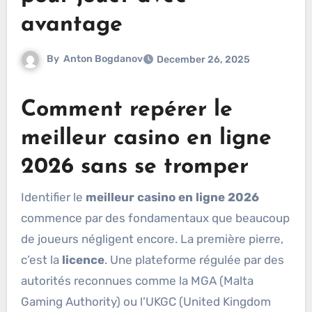
avantage
By
Anton Bogdanov
December 26, 2025
Comment repérer le
meilleur casino en ligne
2026 sans se tromper
Identifier le
meilleur casino en ligne 2026
commence par des fondamentaux que beaucoup
de joueurs négligent encore. La première pierre,
c’est la
licence
. Une plateforme régulée par des
autorités reconnues comme la MGA (Malta
Gaming Authority) ou l’UKGC (United Kingdom