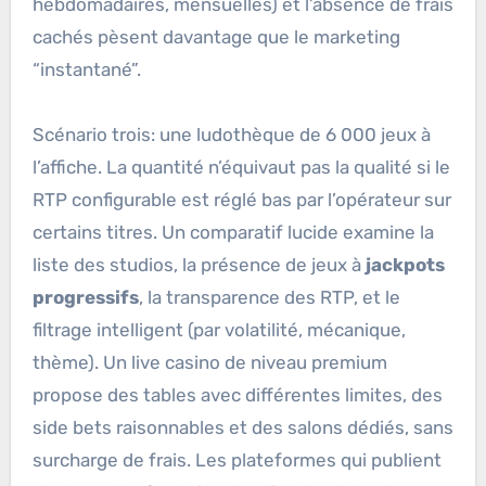
hebdomadaires, mensuelles) et l’absence de frais
cachés pèsent davantage que le marketing
“instantané”.
Scénario trois: une ludothèque de 6 000 jeux à
l’affiche. La quantité n’équivaut pas la qualité si le
RTP configurable est réglé bas par l’opérateur sur
certains titres. Un comparatif lucide examine la
liste des studios, la présence de jeux à
jackpots
progressifs
, la transparence des RTP, et le
filtrage intelligent (par volatilité, mécanique,
thème). Un live casino de niveau premium
propose des tables avec différentes limites, des
side bets raisonnables et des salons dédiés, sans
surcharge de frais. Les plateformes qui publient