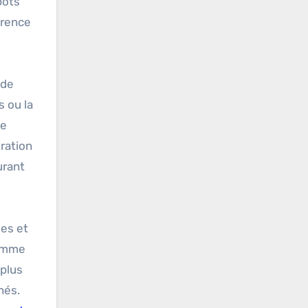
pôts
arence
 de
s ou la
ne
ration
urant
ées et
comme
 plus
hés.