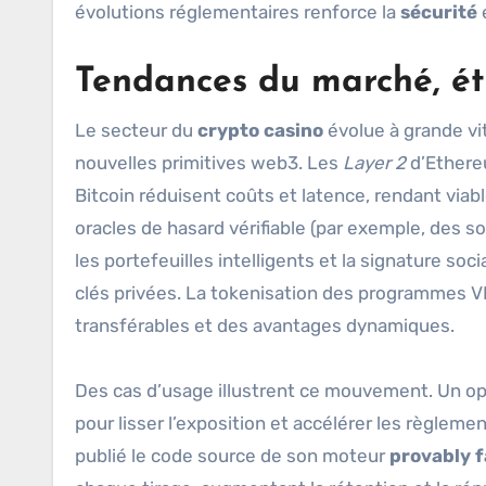
évolutions réglementaires renforce la
sécurité
e
Tendances du marché, ét
Le secteur du
crypto casino
évolue à grande vit
nouvelles primitives web3. Les
Layer 2
d’Ethere
Bitcoin réduisent coûts et latence, rendant viab
oracles de hasard vérifiable (par exemple, des s
les portefeuilles intelligents et la signature soc
clés privées. La tokenisation des programmes VIP
transférables et des avantages dynamiques.
Des cas d’usage illustrent ce mouvement. Un opé
pour lisser l’exposition et accélérer les règlemen
publié le code source de son moteur
provably f