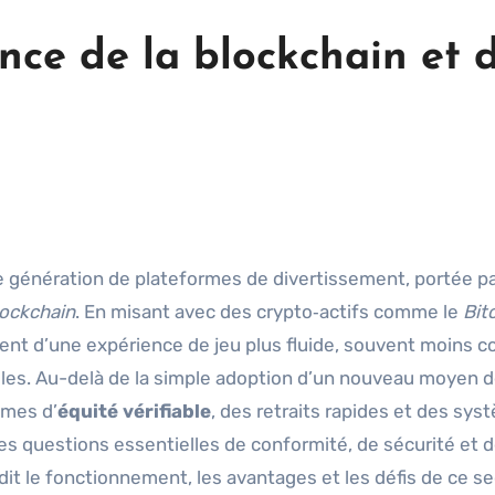
iance de la blockchain et 
génération de plateformes de divertissement, portée pa
lockchain
. En misant avec des crypto‑actifs comme le
Bit
itent d’une expérience de jeu plus fluide, souvent moins 
lles. Au-delà de la simple adoption d’un nouveau moyen 
smes d’
équité vérifiable
, des retraits rapides et des sy
s questions essentielles de conformité, de sécurité et 
it le fonctionnement, les avantages et les défis de ce s