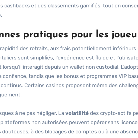
 cashbacks et des classements gamifiés, tout en conse
.
nnes pratiques pour les joueu
rapidité des retraits, aux frais potentiellement inférieurs 
liers sont simplifiés, l’expérience est fluide et l’utilisat
 lorsqu’il interagit depuis un wallet non custodial. L’adop
 confiance, tandis que les bonus et programmes VIP bas
continus. Certains casinos proposent même des challen
iquement.
ques à ne pas négliger. La
volatilité
des crypto‑actifs p
es plateformes non autorisées peuvent opérer sans licence
ues douteuses, à des blocages de comptes ou à une absen