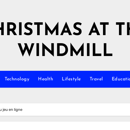
HRISTMAS AT T
WINDMILL
Technology
Health
Lifestyle
Travel
Educati
u jeu en ligne