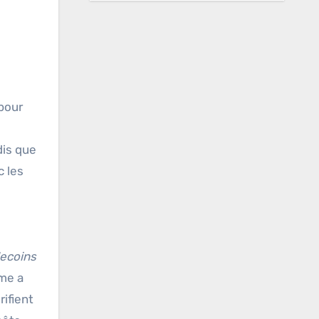
pour
s
ndis que
c les
lecoins
rme a
rifient