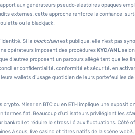
ar rapport aux générateurs pseudo‑aléatoires opaques emp
audits externes, cette approche renforce la confiance, sur
roulette ou le blackjack.
identité. Si la
blockchain
est publique, elle n’est pas sy
ains opérateurs imposent des procédures
KYC/AML
selon 
 que d’autres proposent un parcours allégé tant que les li
ncilier confidentialité, conformité et sécurité, en activa
 leurs wallets d’usage quotidien de leurs portefeuilles de
inos crypto. Miser en BTC ou en ETH implique une expositio
n termes fiat. Beaucoup d’utilisateurs privilégient les
sta
 bankroll et réduire le stress lié aux fluctuations. Côté of
es à sous, live casino et titres natifs de la scène web3,