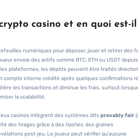
ypto casino et en quoi est-il
rtefeuilles numériques pour déposer, jouer et retirer des f
e joueur envoie des actifs comme BTC, ETH ou USDT depui
on les plateformes, les dépôts peuvent être traités direct
’un compte interne crédité après quelques confirmations r
élère les transactions et diminue les frais, surtout lorsqu
iser la scalabilité.
reux casinos intègrent des systèmes dits
provably fair
(
lité des tirages grâce à des
hashes
, des graines
vélations post‑jeu. Le joueur peut vérifier qu’aucune