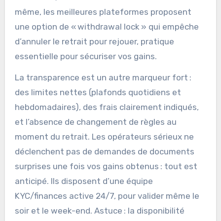
même, les meilleures plateformes proposent
une option de « withdrawal lock » qui empêche
d’annuler le retrait pour rejouer, pratique
essentielle pour sécuriser vos gains.
La transparence est un autre marqueur fort :
des limites nettes (plafonds quotidiens et
hebdomadaires), des frais clairement indiqués,
et l’absence de changement de règles au
moment du retrait. Les opérateurs sérieux ne
déclenchent pas de demandes de documents
surprises une fois vos gains obtenus : tout est
anticipé. Ils disposent d’une équipe
KYC/finances active 24/7, pour valider même le
soir et le week-end. Astuce : la disponibilité