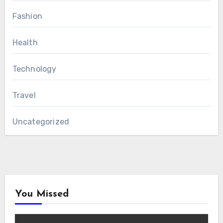
Fashion
Health
Technology
Travel
Uncategorized
You Missed