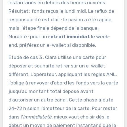
instantanés en dehors des heures ouvrées.
Résultat : fonds reçus le lundi midi. Le reflux de
responsabilité est clair : le casino a été rapide,
mais l’étape finale dépend de la banque.
Moralité : pour un
retrait immédiat
le week-
end, préférez un e-wallet si disponible.
Étude de cas 3 : Clara utilise une carte pour
déposer et souhaite retirer sur un e-wallet
différent. L’opérateur, appliquant les règles AML,
l’oblige à renvoyer d’abord les fonds vers la carte
jusqu’au montant total déposé avant
d’autoriser un autre canal. Cette phase ajoute
24–72 h selon l’émetteur de la carte. Pour rester
dans l’
immédiateté
, mieux vaut choisir dès le
début un moyen de paiement instantané que le