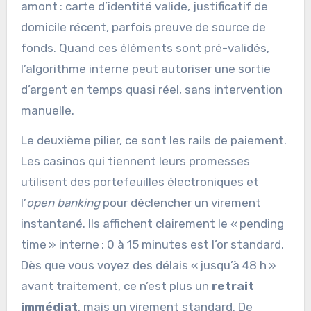
amont : carte d’identité valide, justificatif de
domicile récent, parfois preuve de source de
fonds. Quand ces éléments sont pré-validés,
l’algorithme interne peut autoriser une sortie
d’argent en temps quasi réel, sans intervention
manuelle.
Le deuxième pilier, ce sont les rails de paiement.
Les casinos qui tiennent leurs promesses
utilisent des portefeuilles électroniques et
l’
open banking
pour déclencher un virement
instantané. Ils affichent clairement le « pending
time » interne : 0 à 15 minutes est l’or standard.
Dès que vous voyez des délais « jusqu’à 48 h »
avant traitement, ce n’est plus un
retrait
immédiat
, mais un virement standard. De