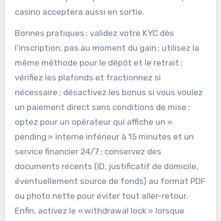
casino acceptera aussi en sortie.
Bonnes pratiques : validez votre KYC dès
l’inscription, pas au moment du gain ; utilisez la
même méthode pour le dépôt et le retrait ;
vérifiez les plafonds et fractionnez si
nécessaire ; désactivez les bonus si vous voulez
un paiement direct sans conditions de mise ;
optez pour un opérateur qui affiche un «
pending » interne inférieur à 15 minutes et un
service financier 24/7 ; conservez des
documents récents (ID, justificatif de domicile,
éventuellement source de fonds) au format PDF
ou photo nette pour éviter tout aller-retour.
Enfin, activez le « withdrawal lock » lorsque