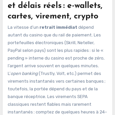
et délais réels : e-wallets,
cartes, virement, crypto
La vitesse d’un
retrait immédiat
dépend
autant du casino que du rail de paiement. Les
portefeuilles électroniques (Skrill, Neteller,
PayPal selon pays) sont les plus rapides : si le «
pending » interne du casino est proche de zéro,
l’argent arrive souvent en quelques minutes.
L’
open banking
(Trustly, Volt, etc.) permet des
virements instantanés vers certaines banques ;
toutefois, la portée dépend du pays et de la
banque réceptrice. Les virements SEPA
classiques restent fiables mais rarement
instantanés : comptez de quelques heures à 24–