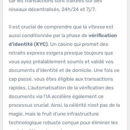
car les transactions sont traitées sur des
réseaux décentralisés, 24h/24 et 7j/7.
Il est crucial de comprendre que la
vitesse
est
aussi conditionnée par la phase de
vérification
d’identité (KYC)
. Un casino qui promet des
retraits express exigera presque toujours que
vous ayez préalablement soumis et validé vos
documents d’identité et de domicile. Une fois ce
cap passé, vous êtes éligible aux transactions
rapides. L’automatisation de la vérification des
documents via l’IA accélère également ce
processus crucial. Ainsi, la célérité n’est pas de la
magie, mais le fruit d’une infrastructure
technologique robuste conçue pour éliminer les