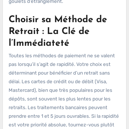
goulets d’étranglement.
Choisir sa Méthode de
Retrait : La Clé de
l’Immédiateté
Toutes les méthodes de paiement ne se valent
pas lorsqu’il s’agit de rapidité. Votre choix est
déterminant pour bénéficier d’un retrait sans
délai. Les cartes de crédit ou de débit (Visa,
Mastercard), bien que très populaires pour les
dépôts, sont souvent les plus lentes pour les
retraits. Les traitements bancaires peuvent
prendre entre 1 et 5 jours ouvrables. Si la rapidité
est votre priorité absolue, tournez-vous plutôt