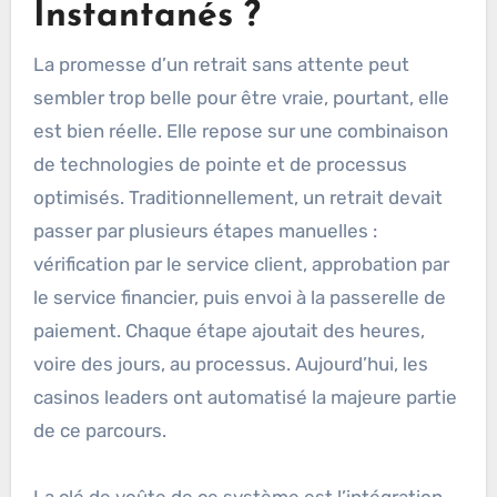
Instantanés ?
La promesse d’un retrait sans attente peut
sembler trop belle pour être vraie, pourtant, elle
est bien réelle. Elle repose sur une combinaison
de technologies de pointe et de processus
optimisés. Traditionnellement, un retrait devait
passer par plusieurs étapes manuelles :
vérification par le service client, approbation par
le service financier, puis envoi à la passerelle de
paiement. Chaque étape ajoutait des heures,
voire des jours, au processus. Aujourd’hui, les
casinos leaders ont automatisé la majeure partie
de ce parcours.
La clé de voûte de ce système est l’intégration