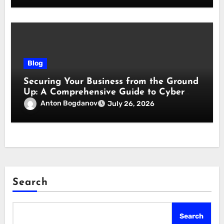
Blog
Securing Your Business from the Ground
Up: A Comprehensive Guide to Cyber
Essentials Certification
Anton Bogdanov
July 26, 2026
Search
Search