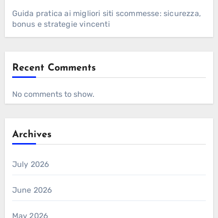
Guida pratica ai migliori siti scommesse: sicurezza,
bonus e strategie vincenti
Recent Comments
No comments to show.
Archives
July 2026
June 2026
May 2026