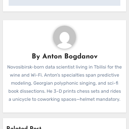
By
Anton Bogdanov
Novosibirsk-born data scientist living in Tbilisi for the
wine and Wi-Fi. Anton’s specialties span predictive
modeling, Georgian polyphonic singing, and sci-fi
book dissections. He 3-D prints chess sets and rides
a unicycle to coworking spaces—helmet mandatory.