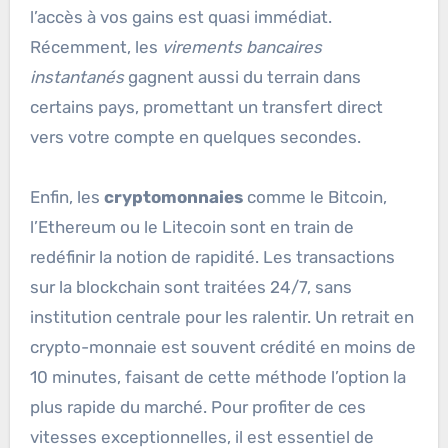
l’accès à vos gains est quasi immédiat.
Récemment, les
virements bancaires
instantanés
gagnent aussi du terrain dans
certains pays, promettant un transfert direct
vers votre compte en quelques secondes.
Enfin, les
cryptomonnaies
comme le Bitcoin,
l’Ethereum ou le Litecoin sont en train de
redéfinir la notion de rapidité. Les transactions
sur la blockchain sont traitées 24/7, sans
institution centrale pour les ralentir. Un retrait en
crypto-monnaie est souvent crédité en moins de
10 minutes, faisant de cette méthode l’option la
plus rapide du marché. Pour profiter de ces
vitesses exceptionnelles, il est essentiel de