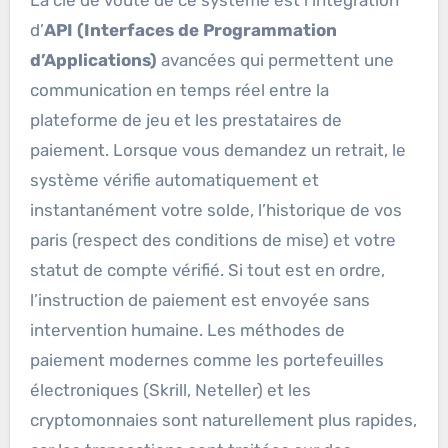
d’
API (Interfaces de Programmation
d’Applications)
avancées qui permettent une
communication en temps réel entre la
plateforme de jeu et les prestataires de
paiement. Lorsque vous demandez un retrait, le
système vérifie automatiquement et
instantanément votre solde, l’historique de vos
paris (respect des conditions de mise) et votre
statut de compte vérifié. Si tout est en ordre,
l’instruction de paiement est envoyée sans
intervention humaine. Les méthodes de
paiement modernes comme les portefeuilles
électroniques (Skrill, Neteller) et les
cryptomonnaies sont naturellement plus rapides,