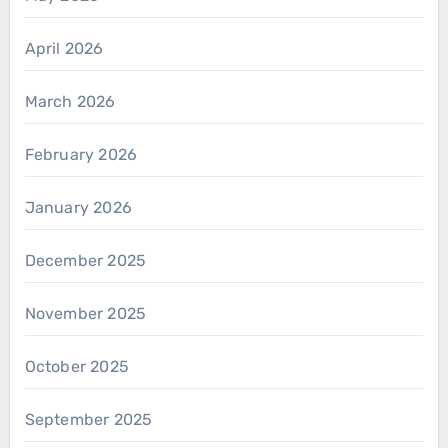
April 2026
March 2026
February 2026
January 2026
December 2025
November 2025
October 2025
September 2025