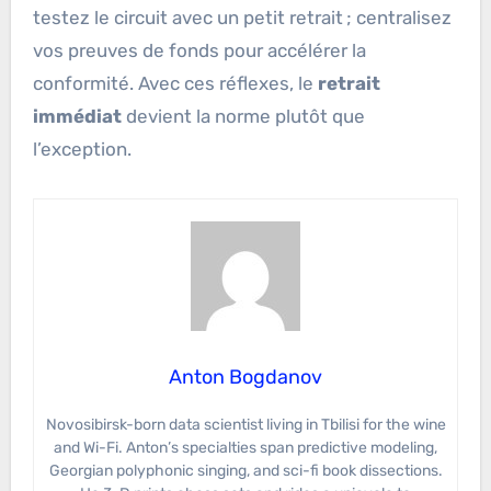
testez le circuit avec un petit retrait ; centralisez
vos preuves de fonds pour accélérer la
conformité. Avec ces réflexes, le
retrait
immédiat
devient la norme plutôt que
l’exception.
Anton Bogdanov
Novosibirsk-born data scientist living in Tbilisi for the wine
and Wi-Fi. Anton’s specialties span predictive modeling,
Georgian polyphonic singing, and sci-fi book dissections.