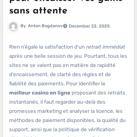
sans attente
By
Anton Bogdanov
December 22, 2025
Rien n’égale la satisfaction d’un
retrait immédiat
après une belle session de jeu. Pourtant, tous les
sites ne se valent pas en matière de rapidité
d’encaissement, de clarté des règles et de
fiabilité des paiements. Pour identifier le
meilleur casino en ligne
proposant des retraits
instantanés, il faut regarder au-delà des
promesses marketing et analyser la licence, les
méthodes de paiement disponibles, la qualité du
support, ainsi que la politique de vérification