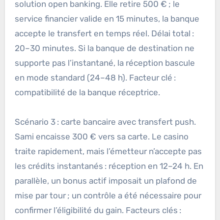
solution open banking. Elle retire 500 € ; le
service financier valide en 15 minutes, la banque
accepte le transfert en temps réel. Délai total :
20–30 minutes. Si la banque de destination ne
supporte pas l’instantané, la réception bascule
en mode standard (24–48 h). Facteur clé :
compatibilité de la banque réceptrice.
Scénario 3 : carte bancaire avec transfert push.
Sami encaisse 300 € vers sa carte. Le casino
traite rapidement, mais l’émetteur n’accepte pas
les crédits instantanés : réception en 12–24 h. En
parallèle, un bonus actif imposait un plafond de
mise par tour ; un contrôle a été nécessaire pour
confirmer l’éligibilité du gain. Facteurs clés :