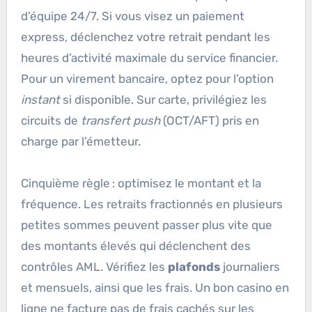
d’équipe 24/7. Si vous visez un paiement
express, déclenchez votre retrait pendant les
heures d’activité maximale du service financier.
Pour un virement bancaire, optez pour l’option
instant
si disponible. Sur carte, privilégiez les
circuits de
transfert push
(OCT/AFT) pris en
charge par l’émetteur.
Cinquième règle : optimisez le montant et la
fréquence. Les retraits fractionnés en plusieurs
petites sommes peuvent passer plus vite que
des montants élevés qui déclenchent des
contrôles AML. Vérifiez les
plafonds
journaliers
et mensuels, ainsi que les frais. Un bon casino en
ligne ne facture pas de frais cachés sur les