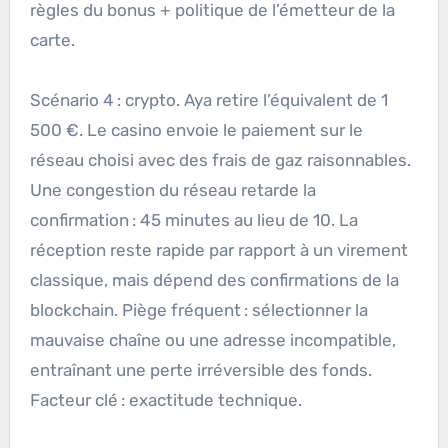
règles du bonus + politique de l’émetteur de la
carte.
Scénario 4 : crypto. Aya retire l’équivalent de 1
500 €. Le casino envoie le paiement sur le
réseau choisi avec des frais de gaz raisonnables.
Une congestion du réseau retarde la
confirmation : 45 minutes au lieu de 10. La
réception reste rapide par rapport à un virement
classique, mais dépend des confirmations de la
blockchain. Piège fréquent : sélectionner la
mauvaise chaîne ou une adresse incompatible,
entraînant une perte irréversible des fonds.
Facteur clé : exactitude technique.