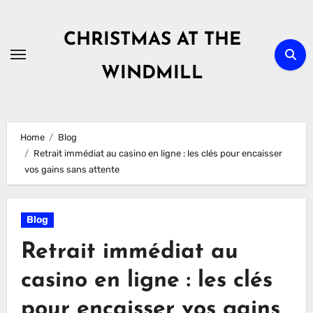
Skip
to
CHRISTMAS AT THE
content
WINDMILL
Home
Blog
Retrait immédiat au casino en ligne : les clés pour encaisser
vos gains sans attente
Blog
Retrait immédiat au
casino en ligne : les clés
pour encaisser vos gains