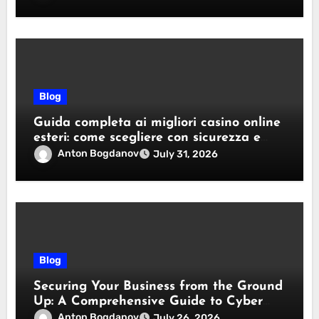
Blog
Guida completa ai migliori casino online
esteri: come scegliere con sicurezza e
responsabilità
Anton Bogdanov
July 31, 2026
Blog
Securing Your Business from the Ground
Up: A Comprehensive Guide to Cyber
Essentials Certification
Anton Bogdanov
July 26, 2026