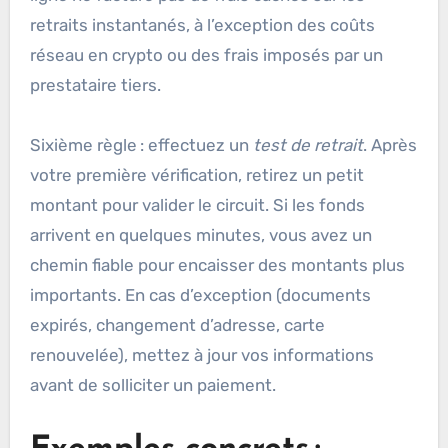
retraits instantanés, à l’exception des coûts
réseau en crypto ou des frais imposés par un
prestataire tiers.
Sixième règle : effectuez un
test de retrait
. Après
votre première vérification, retirez un petit
montant pour valider le circuit. Si les fonds
arrivent en quelques minutes, vous avez un
chemin fiable pour encaisser des montants plus
importants. En cas d’exception (documents
expirés, changement d’adresse, carte
renouvelée), mettez à jour vos informations
avant de solliciter un paiement.