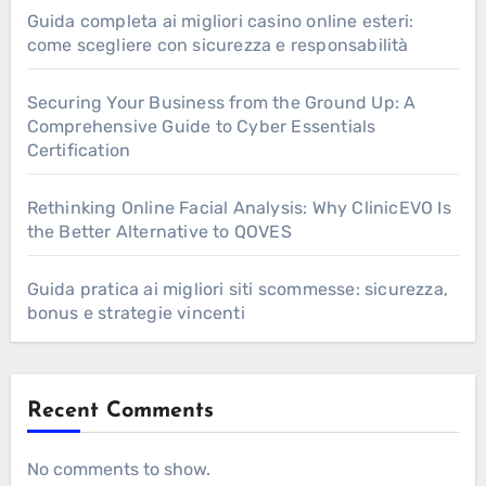
Guida completa ai migliori casino online esteri:
come scegliere con sicurezza e responsabilità
Securing Your Business from the Ground Up: A
Comprehensive Guide to Cyber Essentials
Certification
Rethinking Online Facial Analysis: Why ClinicEVO Is
the Better Alternative to QOVES
Guida pratica ai migliori siti scommesse: sicurezza,
bonus e strategie vincenti
Recent Comments
No comments to show.