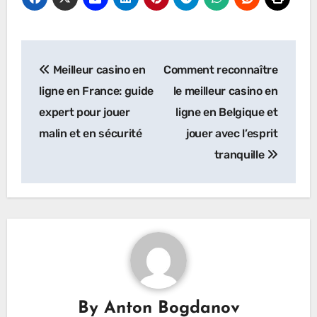
Post
Meilleur casino en
Comment reconnaître
navigation
ligne en France: guide
le meilleur casino en
expert pour jouer
ligne en Belgique et
malin et en sécurité
jouer avec l’esprit
tranquille
By
Anton Bogdanov