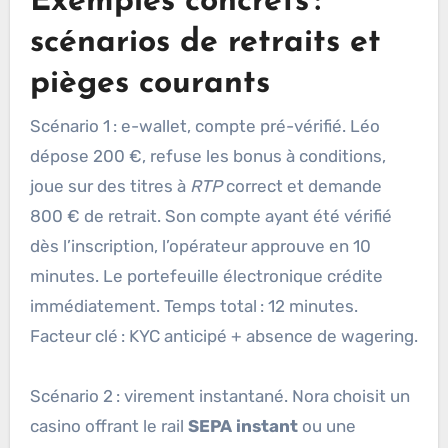
Exemples concrets :
scénarios de retraits et
pièges courants
Scénario 1 : e-wallet, compte pré-vérifié. Léo
dépose 200 €, refuse les bonus à conditions,
joue sur des titres à
RTP
correct et demande
800 € de retrait. Son compte ayant été vérifié
dès l’inscription, l’opérateur approuve en 10
minutes. Le portefeuille électronique crédite
immédiatement. Temps total : 12 minutes.
Facteur clé : KYC anticipé + absence de wagering.
Scénario 2 : virement instantané. Nora choisit un
casino offrant le rail
SEPA instant
ou une