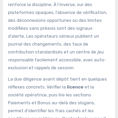
renforce la discipline. À l’inverse, sur des
plateformes opaques, l’absence de vérification,
des déconnexions opportunes ou des limites
modifiées sans préavis sont des signaux
d’alerte. Les opérateurs sérieux publient un
journal des changements, des taux de
contribution standardisés et un centre de
jeu
responsable
facilement accessible, avec auto-
exclusion et rappels de session.
La due diligence avant dépôt tient en quelques
réflexes concrets. Vérifier la
licence
et la
société opératrice, puis lire les sections
Paiements et Bonus au-delà des slogans,
permet d’identifier les frais cachés et les