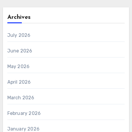
Archives
July 2026
June 2026
May 2026
April 2026
March 2026
February 2026
January 2026