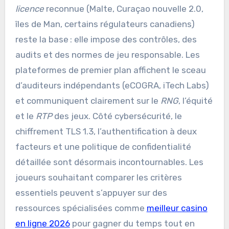
licence
reconnue (Malte, Curaçao nouvelle 2.0,
îles de Man, certains régulateurs canadiens)
reste la base : elle impose des contrôles, des
audits et des normes de jeu responsable. Les
plateformes de premier plan affichent le sceau
d’auditeurs indépendants (eCOGRA, iTech Labs)
et communiquent clairement sur le
RNG
, l’équité
et le
RTP
des jeux. Côté cybersécurité, le
chiffrement TLS 1.3, l’authentification à deux
facteurs et une politique de confidentialité
détaillée sont désormais incontournables. Les
joueurs souhaitant comparer les critères
essentiels peuvent s’appuyer sur des
ressources spécialisées comme
meilleur casino
en ligne 2026
pour gagner du temps tout en