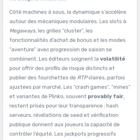
Côté machines à sous, la dynamique s’accélère
autour des mécaniques modulaires. Les slots à
Megaways
, les grilles “cluster”, les
fonctionnalités d’achat de bonus et les modes
“aventure” avec progression de saison se
combinent. Les éditeurs soignent la
volatilité
pour offrir des profils de risque distincts et
publier des fourchettes de
RTP
claires, parfois
ajustées par marché. Les “crash games”, “mines”
et variantes de Plinko, souvent
provably fair
,
restent prisés pour leur transparence : hash
serveurs, révélations de seed et vérification
publique donnent aux joueurs la capacité de
contrôler l’équité. Les jackpots progressifs