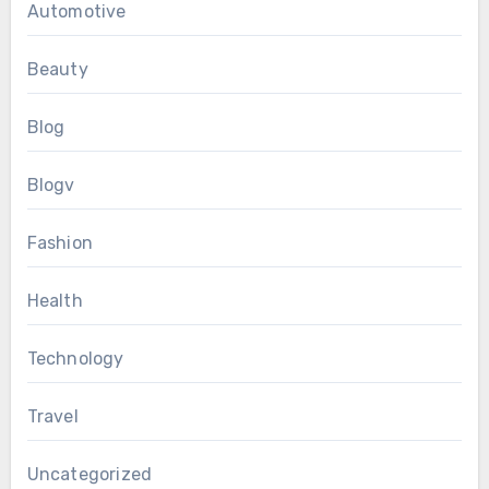
Automotive
Beauty
Blog
Blogv
Fashion
Health
Technology
Travel
Uncategorized