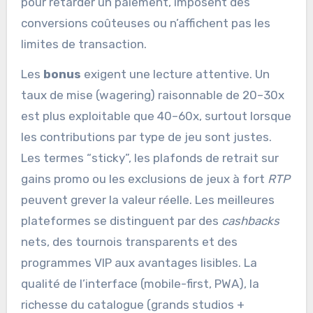
pour retarder un paiement, imposent des
conversions coûteuses ou n’affichent pas les
limites de transaction.
Les
bonus
exigent une lecture attentive. Un
taux de mise (wagering) raisonnable de 20–30x
est plus exploitable que 40–60x, surtout lorsque
les contributions par type de jeu sont justes.
Les termes “sticky”, les plafonds de retrait sur
gains promo ou les exclusions de jeux à fort
RTP
peuvent grever la valeur réelle. Les meilleures
plateformes se distinguent par des
cashbacks
nets, des tournois transparents et des
programmes VIP aux avantages lisibles. La
qualité de l’interface (mobile-first, PWA), la
richesse du catalogue (grands studios +