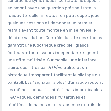
conditions asymétriques. Contacter le support
en amont avec une question précise teste la
réactivité réelle. Effectuer un petit dépôt, jouer
quelques sessions et demander un premier
retrait avant toute montée en mise révèle le
délai de validation. Contrôler la liste des studios
garantit une ludothèque crédible : grands
éditeurs + fournisseurs indépendants signent
une offre maîtrisée. Sur mobile, une interface
claire, des filtres par
RTP
/volatilité et un
historique transparent facilitent le pilotage du
bankroll. Les “signaux faibles” d’arnaque restent
les mêmes : bonus “illimités” mais impraticables,
T&C vagues, demandes KYC tardives et
répétées, domaines miroirs, absence d’outils de