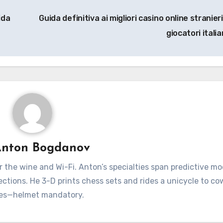
ida
Guida definitiva ai migliori casino online stranier
giocatori italia
nton Bogdanov
for the wine and Wi-Fi. Anton’s specialties span predictive mo
ections. He 3-D prints chess sets and rides a unicycle to c
es—helmet mandatory.