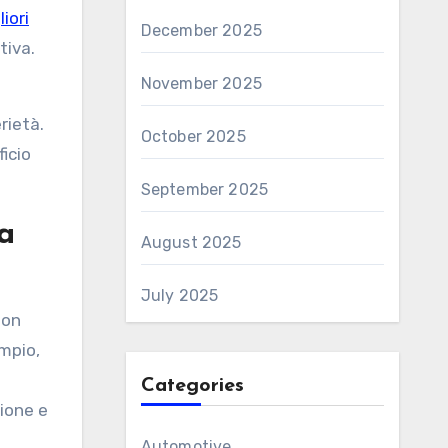
liori
December 2025
tiva.
November 2025
rietà.
October 2025
ficio
September 2025
la
August 2025
July 2025
non
empio,
Categories
ione e
Automotive