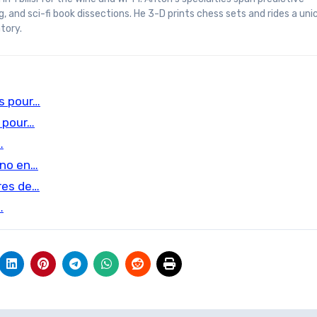
, and sci-fi book dissections. He 3-D prints chess sets and rides a uni
tory.
és pour…
e pour…
…
ino en…
ères de…
…