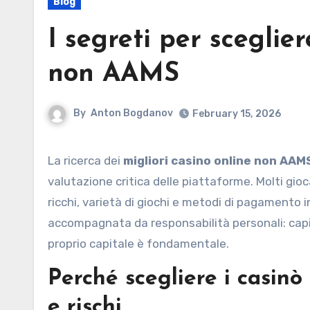
Blog
I segreti per sceglier
non AAMS
By
Anton Bogdanov
February 15, 2026
La ricerca dei
migliori casino online non AAM
valutazione critica delle piattaforme. Molti gio
ricchi, varietà di giochi e metodi di pagamento i
accompagnata da responsabilità personali: capir
proprio capitale è fondamentale.
Perché scegliere i casin
e rischi