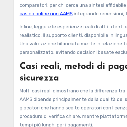
comparatori; per chi cerca una sintesi affidabil
casino online non AAMS
integrando recensioni, 
Infine, leggere le esperienze reali di altri utent
realistico. Il supporto clienti, disponibile in lin
Una valutazione bilanciata mette in relazione tut
personalizzato, evitando decisioni basate escl
Casi reali, metodi di pag
sicurezza
Molti casi reali dimostrano che la differenza t
AAMS dipende principalmente dalla qualità del s
giocatori che hanno scelto operatori con licenza
procedure di verifica chiare, mentre piattafo
tempi più lunghi per i pagamenti.