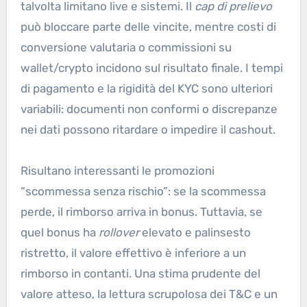
talvolta limitano live e sistemi. Il
cap di prelievo
può bloccare parte delle vincite, mentre costi di
conversione valutaria o commissioni su
wallet/crypto incidono sul risultato finale. I tempi
di pagamento e la rigidità del KYC sono ulteriori
variabili: documenti non conformi o discrepanze
nei dati possono ritardare o impedire il cashout.
Risultano interessanti le promozioni
“scommessa senza rischio”: se la scommessa
perde, il rimborso arriva in bonus. Tuttavia, se
quel bonus ha
rollover
elevato e palinsesto
ristretto, il valore effettivo è inferiore a un
rimborso in contanti. Una stima prudente del
valore atteso, la lettura scrupolosa dei T&C e un