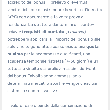
accredito del bonus. Il prelievo di eventuali
vincite richiede quasi sempre la verifica d’identità
(
KYC
) con documento e talvolta prova di
residenza. La struttura dei termini è il punto-
chiave: i
requisiti di puntata
(o
rollover
)
potrebbero applicarsi all’importo del bonus o alle
sole vincite generate; spesso esiste una
quota
minima
per le scommesse qualificanti, una
scadenza temporale ristretta (7–30 giorni) e un
tetto alle vincite o ai prelievi massimi derivanti
dal bonus. Talvolta sono ammessi solo
determinati mercati o sport, e vengono esclusi
sistemi o scommesse live.
Il valore reale dipende dalla combinazione di