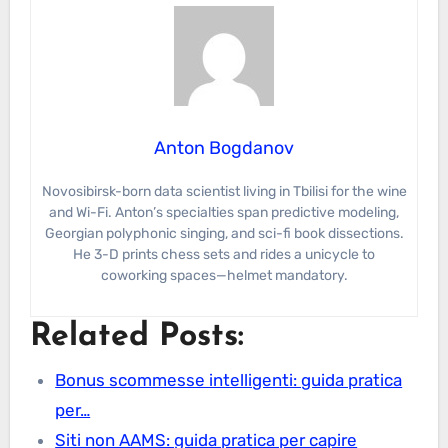
Anton Bogdanov
Novosibirsk-born data scientist living in Tbilisi for the wine
and Wi-Fi. Anton’s specialties span predictive modeling,
Georgian polyphonic singing, and sci-fi book dissections.
He 3-D prints chess sets and rides a unicycle to
coworking spaces—helmet mandatory.
Related Posts:
Bonus scommesse intelligenti: guida pratica
per…
Siti non AAMS: guida pratica per capire