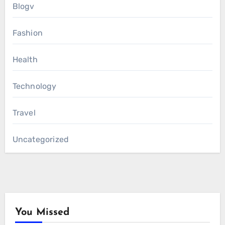
Blogv
Fashion
Health
Technology
Travel
Uncategorized
You Missed