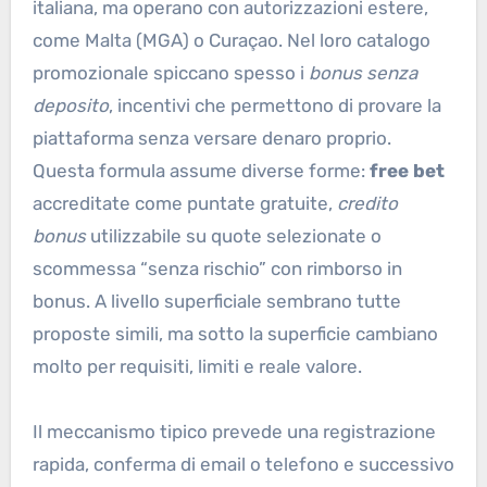
italiana, ma operano con autorizzazioni estere,
come Malta (MGA) o Curaçao. Nel loro catalogo
promozionale spiccano spesso i
bonus senza
deposito
, incentivi che permettono di provare la
piattaforma senza versare denaro proprio.
Questa formula assume diverse forme:
free bet
accreditate come puntate gratuite,
credito
bonus
utilizzabile su quote selezionate o
scommessa “senza rischio” con rimborso in
bonus. A livello superficiale sembrano tutte
proposte simili, ma sotto la superficie cambiano
molto per requisiti, limiti e reale valore.
Il meccanismo tipico prevede una registrazione
rapida, conferma di email o telefono e successivo