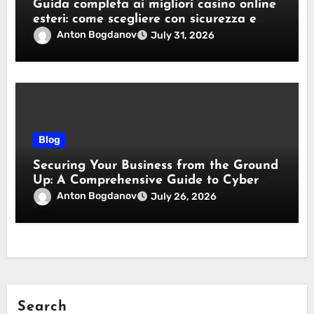
Guida completa ai migliori casino online
esteri: come scegliere con sicurezza e
responsabilità
Anton Bogdanov
July 31, 2026
Blog
Securing Your Business from the Ground
Up: A Comprehensive Guide to Cyber
Essentials Certification
Anton Bogdanov
July 26, 2026
Search