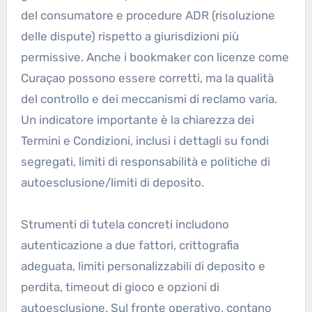
del consumatore e procedure ADR (risoluzione
delle dispute) rispetto a giurisdizioni più
permissive. Anche i bookmaker con licenze come
Curaçao possono essere corretti, ma la qualità
del controllo e dei meccanismi di reclamo varia.
Un indicatore importante è la chiarezza dei
Termini e Condizioni, inclusi i dettagli su fondi
segregati, limiti di responsabilità e politiche di
autoesclusione/limiti di deposito.
Strumenti di tutela concreti includono
autenticazione a due fattori, crittografia
adeguata, limiti personalizzabili di deposito e
perdita, timeout di gioco e opzioni di
autoesclusione. Sul fronte operativo, contano