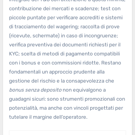
contribuzione dei mercati e scadenze; test con
piccole puntate per verificare accrediti e sistemi
di tracciamento del wagering; raccolta di prove
(ricevute, schermate) in caso di incongruenze;
verifica preventiva dei documenti richiesti per il
KYC; scelta di metodi di pagamento compatibili
con i bonus e con commissioni ridotte. Restano
fondamentali un approccio prudente alla
gestione del rischio e la consapevolezza che
bonus senza deposito
non equivalgono a
guadagni sicuri: sono strumenti promozionali con
potenzialità, ma anche con vincoli progettati per
tutelare il margine dell’operatore.