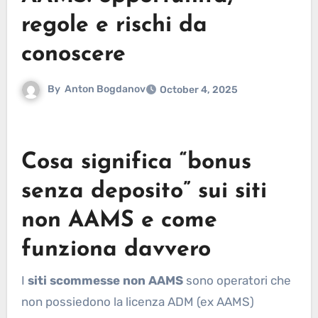
regole e rischi da
conoscere
By
Anton Bogdanov
October 4, 2025
Cosa significa “bonus
senza deposito” sui siti
non AAMS e come
funziona davvero
I
siti scommesse non AAMS
sono operatori che
non possiedono la licenza ADM (ex AAMS)