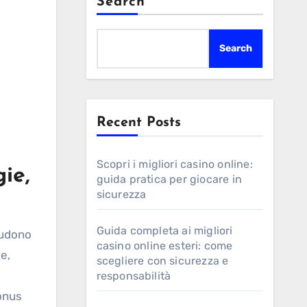
Search
Search
Recent Posts
Scopri i migliori casino online:
ie,
guida pratica per giocare in
sicurezza
Guida completa ai migliori
ludono
casino online esteri: come
e,
scegliere con sicurezza e
responsabilità
bonus