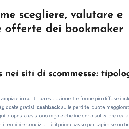
e scegliere, valutare e
le offerte dei bookmaker
nei siti di scommesse: tipolog
 ampia e in continua evoluzione. Le forme più diffuse inc
(giocate gratis),
cashback
sulle perdite, quote maggiorat
ogni proposta esistono regole che incidono sul valore reale
e i termini e condizioni è il primo passo per capire se un 