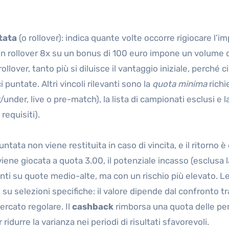
tata
(o rollover): indica quante volte occorre rigiocare l’i
Un rollover 8x su un bonus di 100 euro impone un volume 
lover, tanto più si diluisce il vantaggio iniziale, perché ci
untate. Altri vincoli rilevanti sono la
quota minima
richi
under, live o pre-match), la lista di campionati esclusi e l
requisiti).
tata non viene restituita in caso di vincita, e il ritorno è
viene giocata a quota 3.00, il potenziale incasso (esclusa l
nti su quote medio-alte, ma con un rischio più elevato. L
 selezioni specifiche: il valore dipende dal confronto tra
ercato regolare. Il
cashback
rimborsa una quota delle pe
ridurre la varianza nei periodi di risultati sfavorevoli.