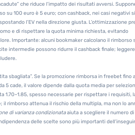
adute” che riduce l’impatto dei risultati avversi. Suppo
so su 100 euro è 5 euro; con cashback, nei casi negativi s
, spostando l’EV nella direzione giusta. L’ottimizzazione p
omo e di rispettare la quota minima richiesta, evitando
re. Importante: alcuni bookmaker calcolano il rimborso s
ncite intermedie possono ridurre il cashback finale; leggere
cludere.
ita sbagliata”. Se la promozione rimborsa in freebet fino 
a 5 cade, il valore dipende dalla quota media per selezio
a 1.70–1.85, spesso necessarie per rispettare i requisiti, l
; il rimborso attenua il rischio della multipla, ma non lo ann
one di varianza condizionata
aiuta a scegliere il numero di
 indipendenza delle scelte sono più importanti dell’insegui