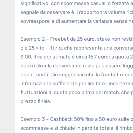
significativo; con scommesse casuali o forzate a 
segnale da osservare è il rapporto tra volume rich
sovraesporsi e di aumentare la varianza senza n
Esempio 2 – Freebet da 25 euro, stake non restit
q è 25 × (q − 1) / q, che rappresenta una conve
3.00, il valore stimato è circa 16,7 euro; a quota 
bookmaker la conversione reale può essere legge
opportunità. Ciò suggerisce che la freebet rend
informazione sufficiente per limitare l’incertezza.
fluttuazioni di quota poco prima del match, che p
prezzo finale.
Esempio 3 – Cashback 50% fino a 50 euro sulle pe
scommesse e si chiude in perdita totale, il rimbor