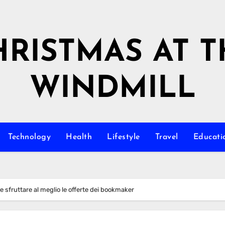
HRISTMAS AT T
WINDMILL
Technology
Health
Lifestyle
Travel
Educati
sfruttare al meglio le offerte dei bookmaker