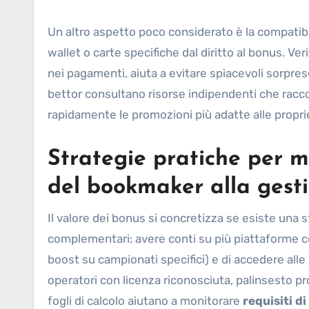
Un altro aspetto poco considerato è la compatib
wallet o carte specifiche dal diritto al bonus. Ver
nei pagamenti, aiuta a evitare spiacevoli sorpres
bettor consultano risorse indipendenti che racc
rapidamente le promozioni più adatte alle proprie
Strategie pratiche per m
del bookmaker alla gesti
Il valore dei bonus si concretizza se esiste una
complementari: avere conti su più piattaforme co
boost su campionati specifici) e di accedere alle m
operatori con licenza riconosciuta, palinsesto p
fogli di calcolo aiutano a monitorare
requisiti d