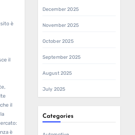
December 2025
sito è
November 2025
October 2025
September 2025
ce il
August 2025
te,
July 2025
lte
che il
la
Categories
mercato:
enza è
Automotive