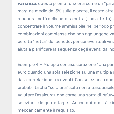
varianza
, questa promo funziona come un “parac
margine medio del 5% sulle giocate, il costo atte
recupera metà della perdita netta (fino al tetto)
concentrare il volume ammissibile nel periodo pr
combinazioni complesse che non aggiungono valo
perdita “netta” del periodo, per cui eventuali vi
aiuta a pianificare la sequenza degli eventi da in
Esempio 4 – Multipla con assicurazione “una part
euro quando una sola selezione su una multipla d
dalla correlazione tra eventi. Con selezioni a quot
probabilità che “solo una” salti non è trascurabile
Valutare l’assicurazione come una sorta di
riduzi
selezioni e le quote target. Anche qui, qualità e
meccanicamente il requisito.