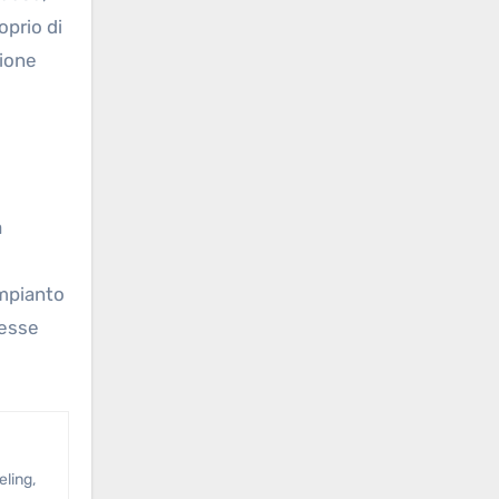
oprio di
tione
a
impianto
messe