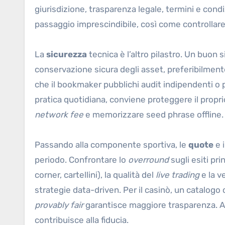
giurisdizione, trasparenza legale, termini e condi
passaggio imprescindibile, così come controllare
La
sicurezza
tecnica è l’altro pilastro. Un buon
conservazione sicura degli asset, preferibilmen
che il bookmaker pubblichi audit indipendenti o 
pratica quotidiana, conviene proteggere il proprio
network fee
e memorizzare seed phrase offline.
Passando alla componente sportiva, le
quote
e 
periodo. Confrontare lo
overround
sugli esiti pri
corner, cartellini), la qualità del
live trading
e la v
strategie data-driven. Per il casinò, un catalogo 
provably fair
garantisce maggiore trasparenza. Anc
contribuisce alla fiducia.