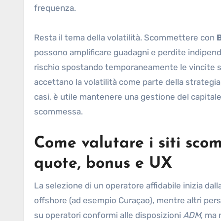
frequenza.
Resta il tema della volatilità. Scommettere con
possono amplificare guadagni e perdite indipende
rischio spostando temporaneamente le vincite su
accettano la volatilità come parte della strategia
casi, è utile mantenere una gestione del capitale 
scommessa.
Come valutare i siti scom
quote, bonus e UX
La selezione di un operatore affidabile inizia dall
offshore (ad esempio Curaçao), mentre altri perse
su operatori conformi alle disposizioni
ADM
, ma 