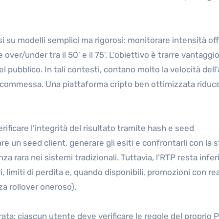
si su modelli semplici ma rigorosi: monitorare intensità of
 over/under tra il 50’ e il 75’. L’obiettivo è trarre vantaggi
pubblico. In tali contesti, contano molto la velocità dell’
a scommessa. Una piattaforma cripto ben ottimizzata riduce 
ificare l’integrità del risultato tramite hash e seed
re un seed client, generare gli esiti e confrontarli con la s
a rara nei sistemi tradizionali. Tuttavia, l’RTP resta inferi
 limiti di perdita e, quando disponibili, promozioni con re
a rollover oneroso).
ata: ciascun utente deve verificare le regole del proprio 