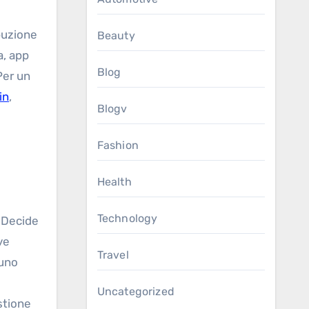
buzione
Beauty
a, app
Blog
Per un
in
,
Blogv
Fashion
Health
Technology
 Decide
ve
Travel
 uno
Uncategorized
stione