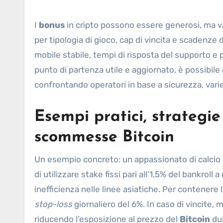
I
bonus
in cripto possono essere generosi, ma v
per tipologia di gioco, cap di vincita e scadenze d
mobile stabile, tempi di risposta del supporto e 
punto di partenza utile e aggiornato, è possibile
confrontando operatori in base a sicurezza, var
Esempi pratici, strategie 
scommesse Bitcoin
Un esempio concreto: un appassionato di calcio
di utilizzare stake fissi pari all’1,5% del bankrol
inefficienza nelle linee asiatiche. Per contenere l
stop-loss
giornaliero del 6%. In caso di vincite,
riducendo l’esposizione al prezzo del
Bitcoin
dur