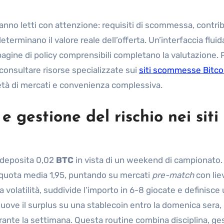
anno letti con attenzione: requisiti di scommessa, contri
eterminano il valore reale dell’offerta. Un’interfaccia fluid
pagine di policy comprensibili completano la valutazione. 
 consultare risorse specializzate sui
siti scommesse Bitco
ietà di mercati e convenienza complessiva.
e gestione del rischio nei siti
 deposita 0,02
BTC
in vista di un weekend di campionato.
l a quota media 1,95, puntando su mercati
pre-match
con lie
a volatilità, suddivide l’importo in 6-8 giocate e definisce
 muove il surplus su una stablecoin entro la domenica sera,
ante la settimana. Questa routine combina disciplina, ge