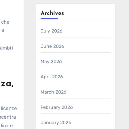
Archives
, che
il
July 2026
June 2026
rambi i
May 2026
April 2026
zza,
March 2026
February 2026
 licenze
oncentra
January 2026
ificare