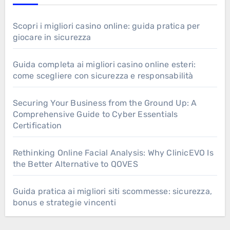
Scopri i migliori casino online: guida pratica per
giocare in sicurezza
Guida completa ai migliori casino online esteri:
come scegliere con sicurezza e responsabilità
Securing Your Business from the Ground Up: A
Comprehensive Guide to Cyber Essentials
Certification
Rethinking Online Facial Analysis: Why ClinicEVO Is
the Better Alternative to QOVES
Guida pratica ai migliori siti scommesse: sicurezza,
bonus e strategie vincenti