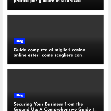
pratica per giocare in sicurezza
Blog
Guida completa ai migliori casino
online esteri: come scegliere con
sicurezza e responsabilità
Blog
Securing Your Business from the
Ground Up: A Comprehensive Guide to