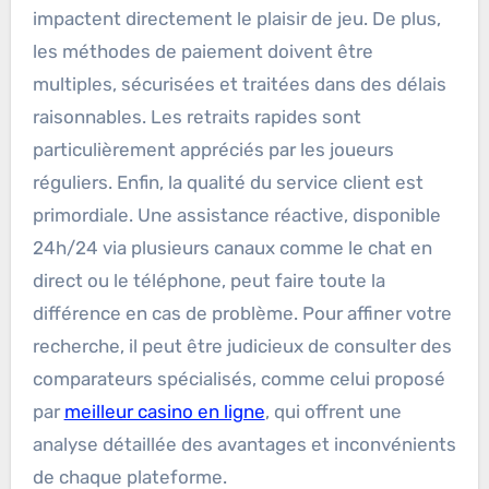
impactent directement le plaisir de jeu. De plus,
les méthodes de paiement doivent être
multiples, sécurisées et traitées dans des délais
raisonnables. Les retraits rapides sont
particulièrement appréciés par les joueurs
réguliers. Enfin, la qualité du service client est
primordiale. Une assistance réactive, disponible
24h/24 via plusieurs canaux comme le chat en
direct ou le téléphone, peut faire toute la
différence en cas de problème. Pour affiner votre
recherche, il peut être judicieux de consulter des
comparateurs spécialisés, comme celui proposé
par
meilleur casino en ligne
, qui offrent une
analyse détaillée des avantages et inconvénients
de chaque plateforme.