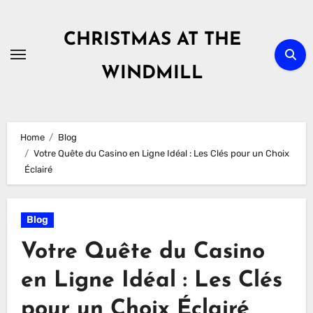
Skip
to
CHRISTMAS AT THE
content
WINDMILL
Home
Blog
Votre Quête du Casino en Ligne Idéal : Les Clés pour un Choix
Éclairé
Blog
Votre Quête du Casino
en Ligne Idéal : Les Clés
pour un Choix Éclairé