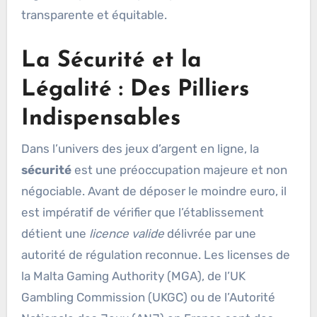
transparente et équitable.
La Sécurité et la
Légalité : Des Pilliers
Indispensables
Dans l’univers des jeux d’argent en ligne, la
sécurité
est une préoccupation majeure et non
négociable. Avant de déposer le moindre euro, il
est impératif de vérifier que l’établissement
détient une
licence valide
délivrée par une
autorité de régulation reconnue. Les licenses de
la Malta Gaming Authority (MGA), de l’UK
Gambling Commission (UKGC) ou de l’Autorité