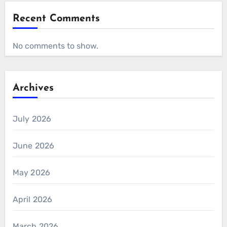
Recent Comments
No comments to show.
Archives
July 2026
June 2026
May 2026
April 2026
March 2026