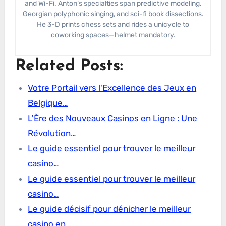
and Wi-Fi. Anton’s specialties span predictive modeling,
Georgian polyphonic singing, and sci-fi book dissections.
He 3-D prints chess sets and rides a unicycle to
coworking spaces—helmet mandatory.
Related Posts:
Votre Portail vers l'Excellence des Jeux en
Belgique…
L'Ère des Nouveaux Casinos en Ligne : Une
Révolution…
Le guide essentiel pour trouver le meilleur
casino…
Le guide essentiel pour trouver le meilleur
casino…
Le guide décisif pour dénicher le meilleur
casino en…