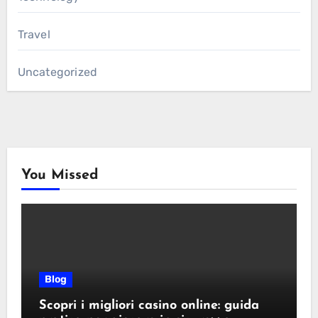
Travel
Uncategorized
You Missed
Blog
Scopri i migliori casino online: guida