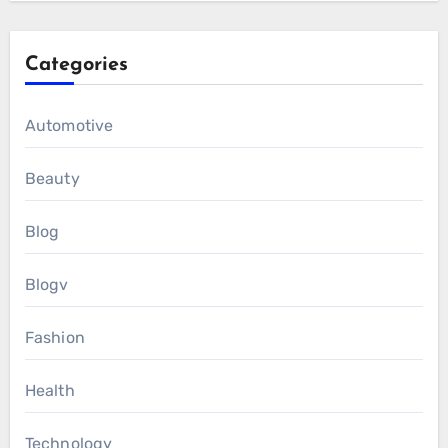
Categories
Automotive
Beauty
Blog
Blogv
Fashion
Health
Technology