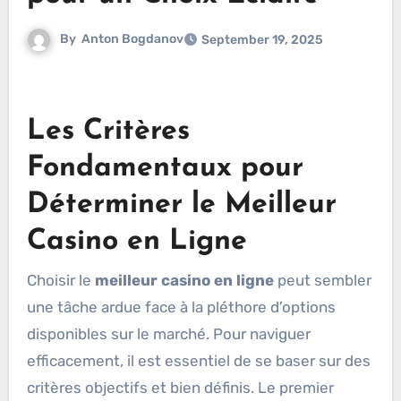
By
Anton Bogdanov
September 19, 2025
Les Critères
Fondamentaux pour
Déterminer le Meilleur
Casino en Ligne
Choisir le
meilleur casino en ligne
peut sembler
une tâche ardue face à la pléthore d’options
disponibles sur le marché. Pour naviguer
efficacement, il est essentiel de se baser sur des
critères objectifs et bien définis. Le premier