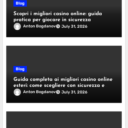
Blog
Scopri i migliori casino online: guida
pratica per giocare in sicurezza
Anton Bogdanov
July 31, 2026
Blog
Guida completa ai migliori casino online
esteri: come scegliere con sicurezza e
responsabilità
Anton Bogdanov
July 31, 2026