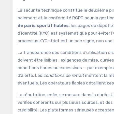
La sécurité technique constitue le deuxième pil
paiement et la conformité RGPD pour la gestio
de paris sportif fiables
, les pages de dépôt et
d’identité (KYC) est systématique pour éviter l
processus KYC strict est un bon signe, non une 
La transparence des conditions d’utilisation di
doivent être lisibles : exigences de mise, durées
conditions floues ou excessives — par exemple d
d’alerte. Les
conditions de retrait
méritent la mê
éventuels. Les opérateurs fiables détaillent ce
La réputation, enfin, se mesure dans la durée. U
vérifiés cohérents sur plusieurs sources, et des 
crédibilité. Les plateformes sérieuses accepte