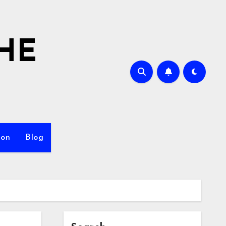
HE
ion
Blog