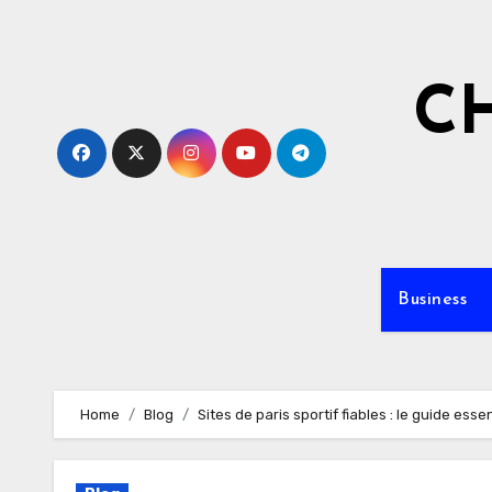
Skip
to
content
C
Business
Home
Blog
Sites de paris sportif fiables : le guide ess