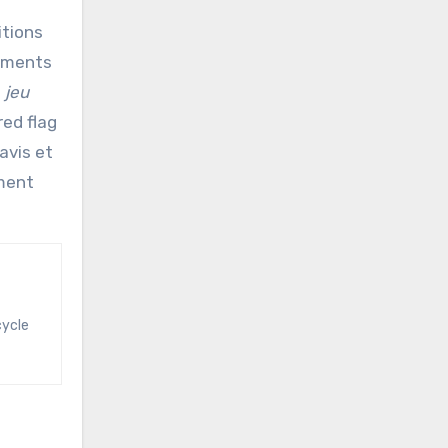
itions
cuments
e
jeu
red flag
avis et
ement
cycle