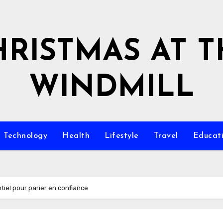
HRISTMAS AT T
WINDMILL
Technology
Health
Lifestyle
Travel
Educat
entiel pour parier en confiance