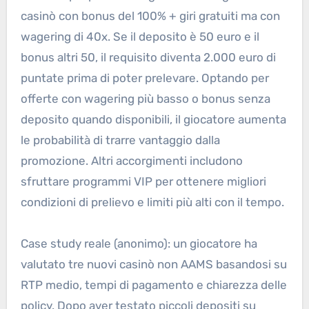
casinò con bonus del 100% + giri gratuiti ma con
wagering di 40x. Se il deposito è 50 euro e il
bonus altri 50, il requisito diventa 2.000 euro di
puntate prima di poter prelevare. Optando per
offerte con wagering più basso o bonus senza
deposito quando disponibili, il giocatore aumenta
le probabilità di trarre vantaggio dalla
promozione. Altri accorgimenti includono
sfruttare programmi VIP per ottenere migliori
condizioni di prelievo e limiti più alti con il tempo.
Case study reale (anonimo): un giocatore ha
valutato tre nuovi casinò non AAMS basandosi su
RTP medio, tempi di pagamento e chiarezza delle
policy. Dopo aver testato piccoli depositi su