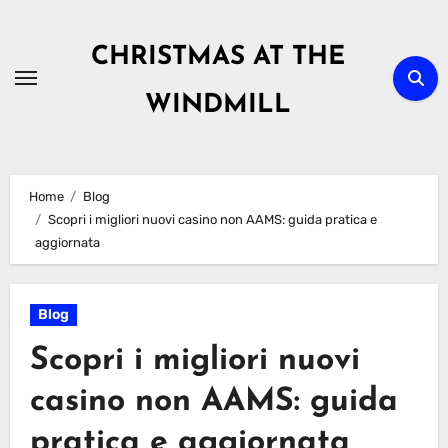
Skip
to
CHRISTMAS AT THE
content
WINDMILL
Home
Blog
Scopri i migliori nuovi casino non AAMS: guida pratica e
aggiornata
Blog
Scopri i migliori nuovi
casino non AAMS: guida
pratica e aggiornata