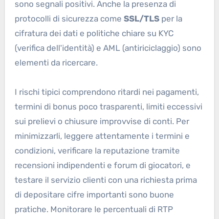
sono segnali positivi. Anche la presenza di
protocolli di sicurezza come
SSL/TLS
per la
cifratura dei dati e politiche chiare su KYC
(verifica dell'identità) e AML (antiriciclaggio) sono
elementi da ricercare.
I rischi tipici comprendono ritardi nei pagamenti,
termini di bonus poco trasparenti, limiti eccessivi
sui prelievi o chiusure improvvise di conti. Per
minimizzarli, leggere attentamente i termini e
condizioni, verificare la reputazione tramite
recensioni indipendenti e forum di giocatori, e
testare il servizio clienti con una richiesta prima
di depositare cifre importanti sono buone
pratiche. Monitorare le percentuali di RTP