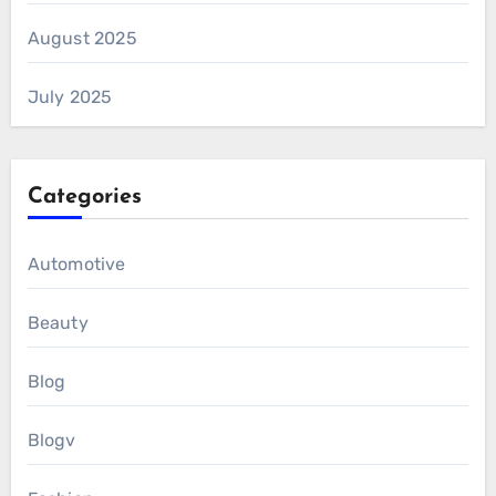
August 2025
July 2025
Categories
Automotive
Beauty
Blog
Blogv