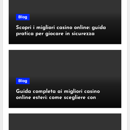
Blog
Scopri i migliori casino online: guida
pratica per giocare in sicurezza
Blog
Guida completa ai migliori casino
online esteri: come scegliere con
sicurezza e responsabilità