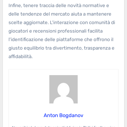
Infine, tenere traccia delle novità normative e
delle tendenze del mercato aiuta a mantenere
scelte aggiornate. L'interazione con comunità di
giocatori e recensioni professionali facilita
l'identificazione delle piattaforme che offrono il
giusto equilibrio tra divertimento, trasparenza e
affidabilità.
Anton Bogdanov