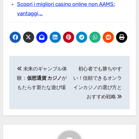
Scopri i migliori casino online non AAMS:
vantaggi,…
Post
未来のギャンブル体
初心者でも勝ちやす
navigation
験：
仮想通貨 カジノ
が
い！信頼できるオンラ
もたらす新たな遊び場
インカジノの選び方と
おすすめ戦略