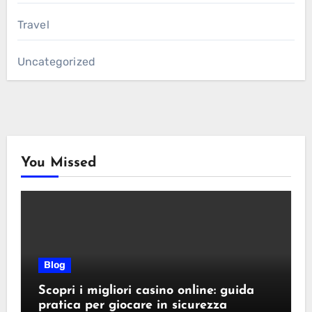
Travel
Uncategorized
You Missed
Blog
Scopri i migliori casino online: guida
pratica per giocare in sicurezza