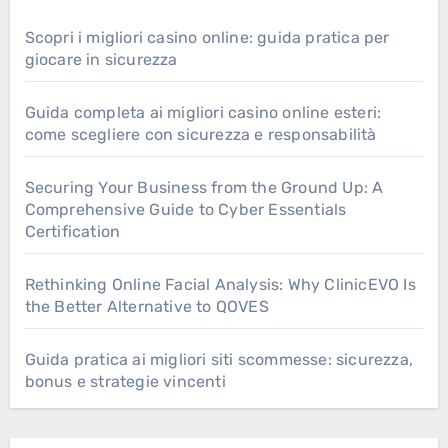
Scopri i migliori casino online: guida pratica per
giocare in sicurezza
Guida completa ai migliori casino online esteri:
come scegliere con sicurezza e responsabilità
Securing Your Business from the Ground Up: A
Comprehensive Guide to Cyber Essentials
Certification
Rethinking Online Facial Analysis: Why ClinicEVO Is
the Better Alternative to QOVES
Guida pratica ai migliori siti scommesse: sicurezza,
bonus e strategie vincenti