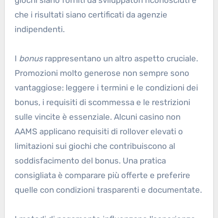
che i risultati siano certificati da agenzie
indipendenti.
I
bonus
rappresentano un altro aspetto cruciale.
Promozioni molto generose non sempre sono
vantaggiose: leggere i termini e le condizioni dei
bonus, i requisiti di scommessa e le restrizioni
sulle vincite è essenziale. Alcuni casino non
AAMS applicano requisiti di rollover elevati o
limitazioni sui giochi che contribuiscono al
soddisfacimento del bonus. Una pratica
consigliata è comparare più offerte e preferire
quelle con condizioni trasparenti e documentate.