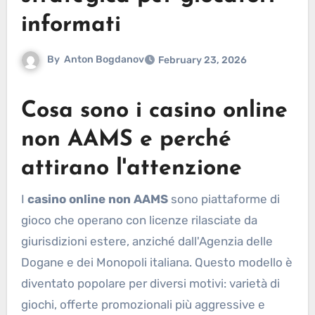
informati
By
Anton Bogdanov
February 23, 2026
Cosa sono i casino online
non AAMS e perché
attirano l'attenzione
I
casino online non AAMS
sono piattaforme di
gioco che operano con licenze rilasciate da
giurisdizioni estere, anziché dall'Agenzia delle
Dogane e dei Monopoli italiana. Questo modello è
diventato popolare per diversi motivi: varietà di
giochi, offerte promozionali più aggressive e