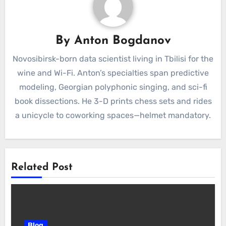
By
Anton Bogdanov
Novosibirsk-born data scientist living in Tbilisi for the
wine and Wi-Fi. Anton’s specialties span predictive
modeling, Georgian polyphonic singing, and sci-fi
book dissections. He 3-D prints chess sets and rides
a unicycle to coworking spaces—helmet mandatory.
Related Post
Blog