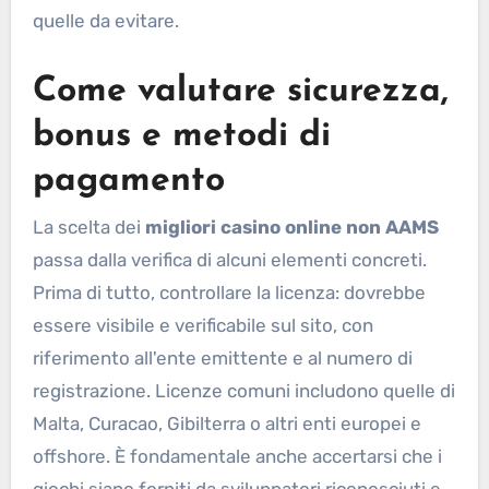
quelle da evitare.
Come valutare sicurezza,
bonus e metodi di
pagamento
La scelta dei
migliori casino online non AAMS
passa dalla verifica di alcuni elementi concreti.
Prima di tutto, controllare la licenza: dovrebbe
essere visibile e verificabile sul sito, con
riferimento all'ente emittente e al numero di
registrazione. Licenze comuni includono quelle di
Malta, Curacao, Gibilterra o altri enti europei e
offshore. È fondamentale anche accertarsi che i
giochi siano forniti da sviluppatori riconosciuti e