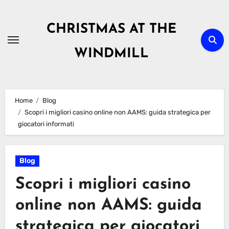
Skip
to
CHRISTMAS AT THE
content
WINDMILL
Home
Blog
Scopri i migliori casino online non AAMS: guida strategica per
giocatori informati
Blog
Scopri i migliori casino
online non AAMS: guida
strategica per giocatori