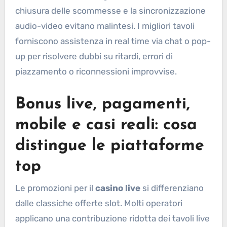
chiusura delle scommesse e la sincronizzazione
audio-video evitano malintesi. I migliori tavoli
forniscono assistenza in real time via chat o pop-
up per risolvere dubbi su ritardi, errori di
piazzamento o riconnessioni improvvise.
Bonus live, pagamenti,
mobile e casi reali: cosa
distingue le piattaforme
top
Le promozioni per il
casino live
si differenziano
dalle classiche offerte slot. Molti operatori
applicano una contribuzione ridotta dei tavoli live