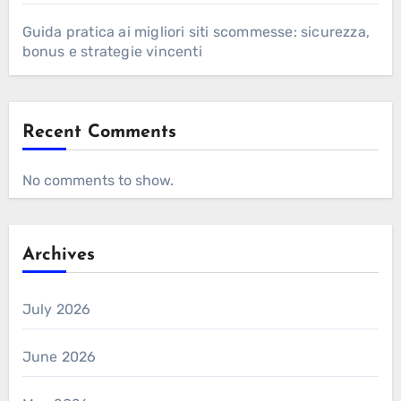
Guida pratica ai migliori siti scommesse: sicurezza,
bonus e strategie vincenti
Recent Comments
No comments to show.
Archives
July 2026
June 2026