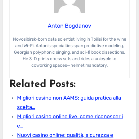
Anton Bogdanov
Novosibirsk-born data scientist living in Tbilisi for the wine
and Wi-Fi. Anton’s specialties span predictive modeling,
Georgian polyphonic singing, and sci-fi book dissections.
He 3-D prints chess sets and rides a unicycle to
coworking spaces—helmet mandatory.
Related Posts:
Migliori casino non AAMS: guida pratica alla
scelta…
Migliori casino online live: come riconoscerli
e…
Nuovi casino online: qualità, sicurezza e