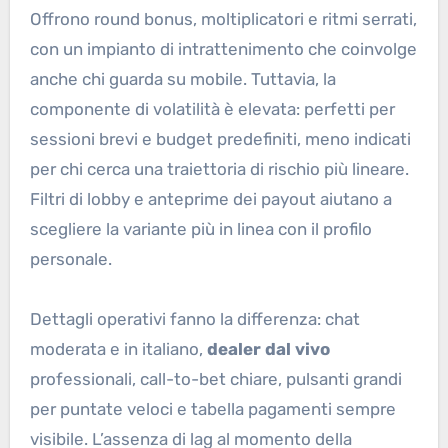
Offrono round bonus, moltiplicatori e ritmi serrati,
con un impianto di intrattenimento che coinvolge
anche chi guarda su mobile. Tuttavia, la
componente di volatilità è elevata: perfetti per
sessioni brevi e budget predefiniti, meno indicati
per chi cerca una traiettoria di rischio più lineare.
Filtri di lobby e anteprime dei payout aiutano a
scegliere la variante più in linea con il profilo
personale.
Dettagli operativi fanno la differenza: chat
moderata e in italiano,
dealer dal vivo
professionali, call-to-bet chiare, pulsanti grandi
per puntate veloci e tabella pagamenti sempre
visibile. L’assenza di lag al momento della