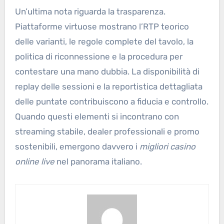
Un’ultima nota riguarda la trasparenza.
Piattaforme virtuose mostrano l’RTP teorico
delle varianti, le regole complete del tavolo, la
politica di riconnessione e la procedura per
contestare una mano dubbia. La disponibilità di
replay delle sessioni e la reportistica dettagliata
delle puntate contribuiscono a fiducia e controllo.
Quando questi elementi si incontrano con
streaming stabile, dealer professionali e promo
sostenibili, emergono davvero i
migliori casino
online live
nel panorama italiano.