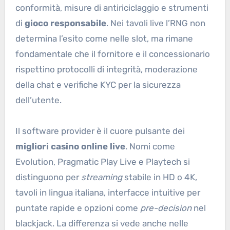
conformità, misure di antiriciclaggio e strumenti
di
gioco responsabile
. Nei tavoli live l’RNG non
determina l’esito come nelle slot, ma rimane
fondamentale che il fornitore e il concessionario
rispettino protocolli di integrità, moderazione
della chat e verifiche KYC per la sicurezza
dell’utente.
Il software provider è il cuore pulsante dei
migliori casino online live
. Nomi come
Evolution, Pragmatic Play Live e Playtech si
distinguono per
streaming
stabile in HD o 4K,
tavoli in lingua italiana, interfacce intuitive per
puntate rapide e opzioni come
pre-decision
nel
blackjack. La differenza si vede anche nelle