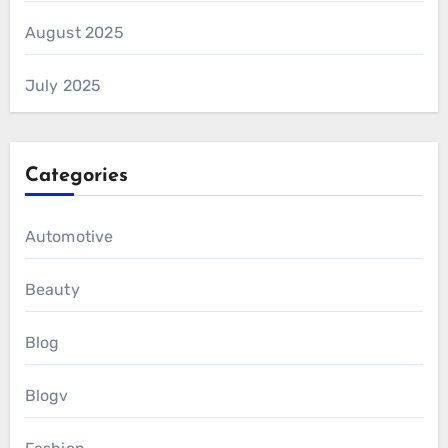
August 2025
July 2025
Categories
Automotive
Beauty
Blog
Blogv