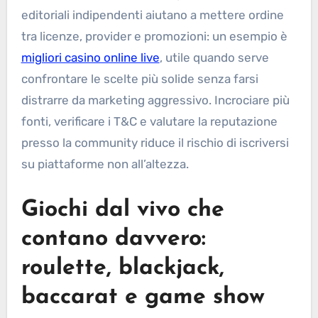
editoriali indipendenti aiutano a mettere ordine
tra licenze, provider e promozioni: un esempio è
migliori casino online live
, utile quando serve
confrontare le scelte più solide senza farsi
distrarre da marketing aggressivo. Incrociare più
fonti, verificare i T&C e valutare la reputazione
presso la community riduce il rischio di iscriversi
su piattaforme non all’altezza.
Giochi dal vivo che
contano davvero:
roulette, blackjack,
baccarat e game show