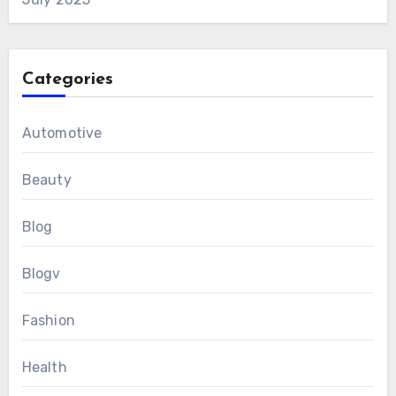
Categories
Automotive
Beauty
Blog
Blogv
Fashion
Health