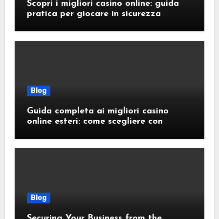
Scopri i migliori casino online: guida
pratica per giocare in sicurezza
Blog
Guida completa ai migliori casino
online esteri: come scegliere con
sicurezza e responsabilità
Blog
Securing Your Business from the