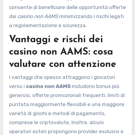
consente di beneficiare delle opportunità offerte
dai
casino non AAMS
minimizzando i rischi legati
a regolamentazione e sicurezza.
Vantaggi e rischi dei
casino non AAMS: cosa
valutare con attenzione
I vantaggi che spesso attraggono i giocatori
verso i
casino non AAMS
includono bonus più
generosi, offerte promozionali frequenti, limiti di
puntata maggiormente flessibili e una maggiore
varietà di giochi e metodi di pagamento,
comprese le criptovalute. Inoltre, alcuni
operatori esteri propongono provider esclusivi e