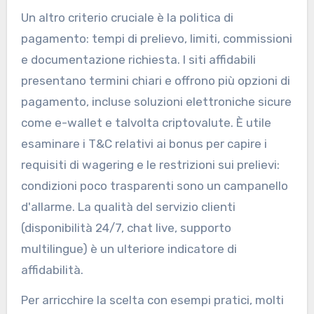
Un altro criterio cruciale è la politica di
pagamento: tempi di prelievo, limiti, commissioni
e documentazione richiesta. I siti affidabili
presentano termini chiari e offrono più opzioni di
pagamento, incluse soluzioni elettroniche sicure
come e-wallet e talvolta criptovalute. È utile
esaminare i T&C relativi ai bonus per capire i
requisiti di wagering e le restrizioni sui prelievi:
condizioni poco trasparenti sono un campanello
d'allarme. La qualità del servizio clienti
(disponibilità 24/7, chat live, supporto
multilingue) è un ulteriore indicatore di
affidabilità.
Per arricchire la scelta con esempi pratici, molti