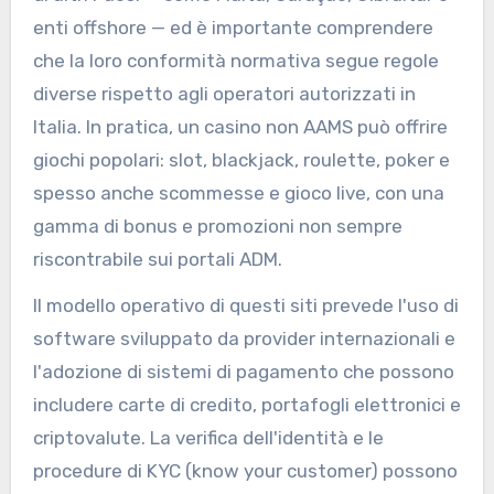
enti offshore — ed è importante comprendere
che la loro conformità normativa segue regole
diverse rispetto agli operatori autorizzati in
Italia. In pratica, un casino non AAMS può offrire
giochi popolari: slot, blackjack, roulette, poker e
spesso anche scommesse e gioco live, con una
gamma di bonus e promozioni non sempre
riscontrabile sui portali ADM.
Il modello operativo di questi siti prevede l'uso di
software sviluppato da provider internazionali e
l'adozione di sistemi di pagamento che possono
includere carte di credito, portafogli elettronici e
criptovalute. La verifica dell'identità e le
procedure di KYC (know your customer) possono