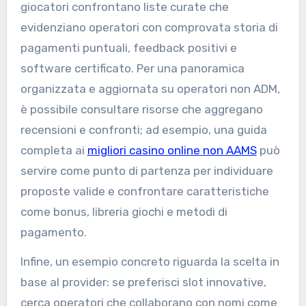
giocatori confrontano liste curate che
evidenziano operatori con comprovata storia di
pagamenti puntuali, feedback positivi e
software certificato. Per una panoramica
organizzata e aggiornata su operatori non ADM,
è possibile consultare risorse che aggregano
recensioni e confronti; ad esempio, una guida
completa ai
migliori casino online non AAMS
può
servire come punto di partenza per individuare
proposte valide e confrontare caratteristiche
come bonus, libreria giochi e metodi di
pagamento.
Infine, un esempio concreto riguarda la scelta in
base al provider: se preferisci slot innovative,
cerca operatori che collaborano con nomi come