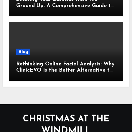
Ground Up: A Comprehensive Guide to
Cyber Essentials Certification
Blog
Rethinking Online Facial Analysis: Why
ClinicEVO Is the Better Alternative to
QOVES
CHRISTMAS AT THE
WINDMILL