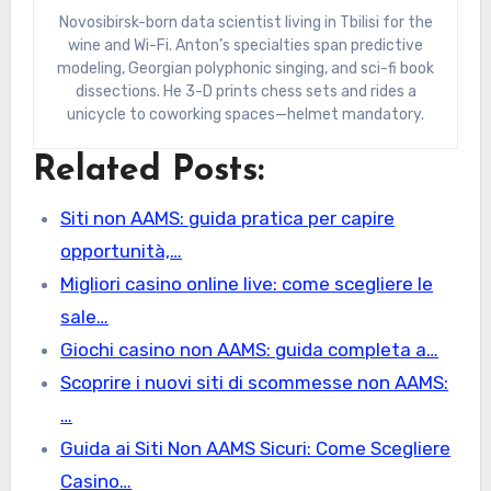
Novosibirsk-born data scientist living in Tbilisi for the
wine and Wi-Fi. Anton’s specialties span predictive
modeling, Georgian polyphonic singing, and sci-fi book
dissections. He 3-D prints chess sets and rides a
unicycle to coworking spaces—helmet mandatory.
Related Posts:
Siti non AAMS: guida pratica per capire
opportunità,…
Migliori casino online live: come scegliere le
sale…
Giochi casino non AAMS: guida completa a…
Scoprire i nuovi siti di scommesse non AAMS:
…
Guida ai Siti Non AAMS Sicuri: Come Scegliere
Casino…