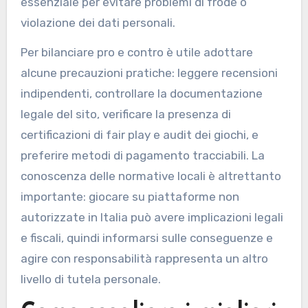
essenziale per evitare problemi di frode o
violazione dei dati personali.
Per bilanciare pro e contro è utile adottare
alcune precauzioni pratiche: leggere recensioni
indipendenti, controllare la documentazione
legale del sito, verificare la presenza di
certificazioni di fair play e audit dei giochi, e
preferire metodi di pagamento tracciabili. La
conoscenza delle normative locali è altrettanto
importante: giocare su piattaforme non
autorizzate in Italia può avere implicazioni legali
e fiscali, quindi informarsi sulle conseguenze e
agire con responsabilità rappresenta un altro
livello di tutela personale.