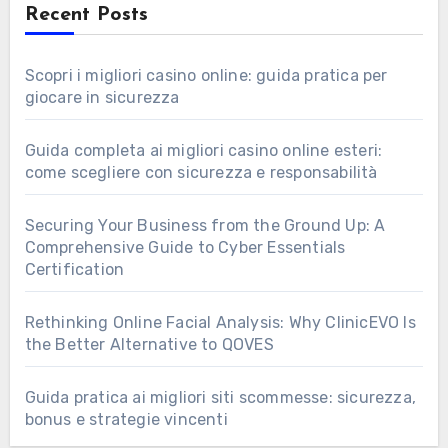
Recent Posts
Scopri i migliori casino online: guida pratica per
giocare in sicurezza
Guida completa ai migliori casino online esteri:
come scegliere con sicurezza e responsabilità
Securing Your Business from the Ground Up: A
Comprehensive Guide to Cyber Essentials
Certification
Rethinking Online Facial Analysis: Why ClinicEVO Is
the Better Alternative to QOVES
Guida pratica ai migliori siti scommesse: sicurezza,
bonus e strategie vincenti