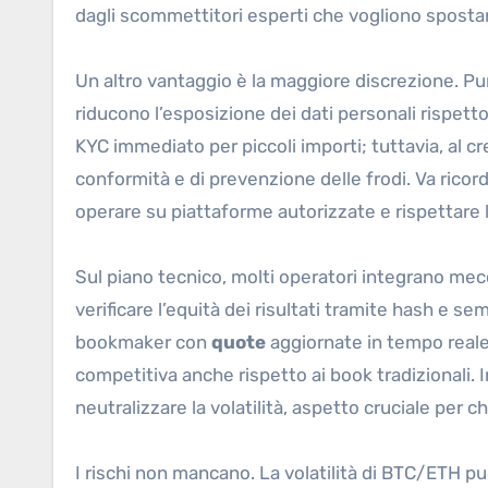
dagli scommettitori esperti che vogliono spostar
Un altro vantaggio è la maggiore discrezione. Pu
riducono l’esposizione dei dati personali rispett
KYC immediato per piccoli importi; tuttavia, al cr
conformità e di prevenzione delle frodi. Va ricor
operare su piattaforme autorizzate e rispettare 
Sul piano tecnico, molti operatori integrano me
verificare l’equità dei risultati tramite hash e semi
bookmaker con
quote
aggiornate in tempo reale
competitiva anche rispetto ai book tradizionali. In
neutralizzare la volatilità, aspetto cruciale per ch
I rischi non mancano. La volatilità di BTC/ETH può