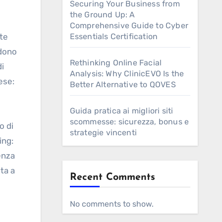
Securing Your Business from
the Ground Up: A
Comprehensive Guide to Cyber
ute
Essentials Certification
edono
Rethinking Online Facial
di
Analysis: Why ClinicEVO Is the
ese:
Better Alternative to QOVES
Guida pratica ai migliori siti
scommesse: sicurezza, bonus e
o di
strategie vincenti
ing:
enza
uta a
Recent Comments
No comments to show.