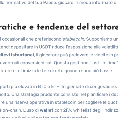
 alle normative del tuo Paese: giocare in modo informato e 
ratiche e tendenze del settor
i occasionali che preferiscono
stablecoin
. Supponiamo u
nd: depositare in USDT riduce l’esposizione alla volatilit
lievi istantanei
, il giocatore può prelevare le vincite in 
eventuali conversioni fiat. Questa gestione “just-in-time”
operatore e ottimizza le fee di rete quando sono più basse.
ti più elevati in BTC o ETH. In giornate di congestione, 
olto. Una strategia prudente consiste nel pianificare i dep
ere una riserva operativa in stablecoin per cogliere le quo
a on-chain. L’uso di
wallet
con 2FA, whitelist degli indirizz