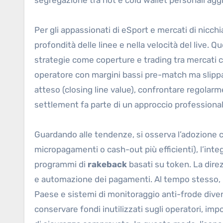
segregazione tra hot e cold wallet personali agg
Per gli appassionati di eSport e mercati di nicchi
profondità delle linee e nella velocità del live.
strategie come coperture e trading tra mercati co
operatore con margini bassi pre-match ma slippa
atteso (closing line value), confrontare regolar
settlement fa parte di un approccio professional
Guardando alle tendenze, si osserva l’adozione 
micropagamenti o cash-out più efficienti), l’inte
programmi di
rakeback
basati su token. La direz
e automazione dei pagamenti. Al tempo stesso, l
Paese e sistemi di monitoraggio anti-frode dive
conservare fondi inutilizzati sugli operatori, imp