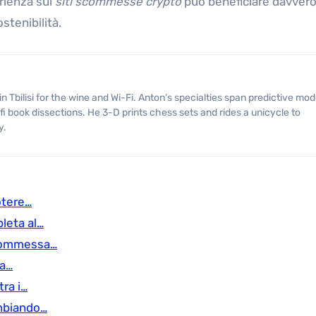
rienza sui
siti scommesse crypto
può beneficiare davver
stenibilità.
fi book dissections. He 3-D prints chess sets and rides a unicycle to
y.
otere…
pleta al…
Scommessa…
ra…
ra i…
ambiando…