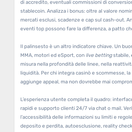
di accredito, eventuali commissioni di conversione
stablecoin. Analizza i bonus: oltre al valore no
mercati esclusi, scadenze e cap sul cash-out. An
eventi top possono fare la differenza, a patto ch
Il palinsesto è un altro indicatore chiave. Un bu
MMA, motori ed eSport, con
live betting
stabile,
misura nella profondità delle linee, nella reattivi
liquidità. Per chi integra casinò e scommesse, la 
aggiunge appeal, ma non dovrebbe mai compromet
L’esperienza utente completa il quadro: interfac
rapidi e supporto clienti 24/7 via chat o mail. Veri
l’accessibilità delle informazioni su limiti e rego
deposito e perdita, autoesclusione, reality check