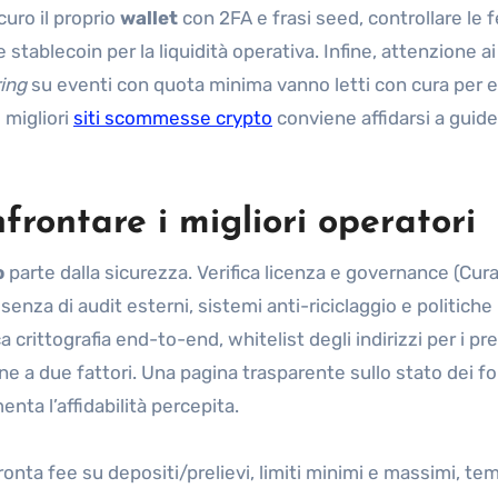
uro il proprio
wallet
con 2FA e frasi seed, controllare le f
 stablecoin per la liquidità operativa. Infine, attenzione a
ing
su eventi con quota minima vanno letti con cura per e
 migliori
siti scommesse crypto
conviene affidarsi a guide
nfrontare i migliori operatori
o
parte dalla sicurezza. Verifica licenza e governance (Cur
esenza di audit esterni, sistemi anti-riciclaggio e politiche
rittografia end-to-end, whitelist degli indirizzi per i prel
one a due fattori. Una pagina trasparente sullo stato dei fo
nta l’affidabilità percepita.
onta fee su depositi/prelievi, limiti minimi e massimi, te