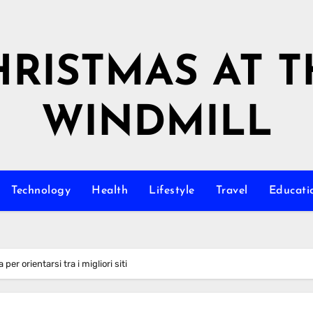
HRISTMAS AT T
WINDMILL
Technology
Health
Lifestyle
Travel
Educati
er orientarsi tra i migliori siti