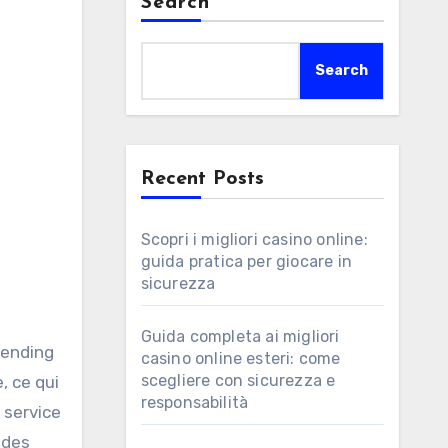
Search
Search
Recent Posts
Scopri i migliori casino online:
guida pratica per giocare in
sicurezza
Guida completa ai migliori
pending
casino online esteri: come
scegliere con sicurezza e
, ce qui
responsabilità
 service
 des