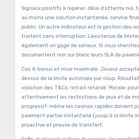
Signaux positifs à repérer: délai d’attente nul
au moins une solution instantanée, service fina
public. Un autre indicateur est la gestion des 
traitent sans interruption. L’existence de limite
également un gage de sérieux. Si vous cherche
documentent noir sur blanc leurs SLA de paiem
Cas 4: bonus et mise maximale. Joueur accept
dessus de la limite autorisée par coup. Résult
violation des T&Cs; retrait retardé. Morale: pou
attentivement les restrictions de jeux et de mis
progressif: même les casinos rapides doivent pa
paiement partiel instantané (jusqu’à la limite
proactive et preuve de transfert.