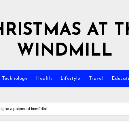
HRISTMAS AT T
WINDMILL
Technology
Health
Lifestyle
Travel
Educat
en ligne à paiement immédiat