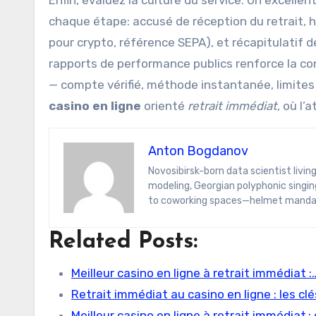
Enfin, évaluez la culture du service. Un excellen
chaque étape: accusé de réception du retrait, h
pour crypto, référence SEPA), et récapitulatif d
rapports de performance publics renforce la co
— compte vérifié, méthode instantanée, limites
casino en ligne
orienté
retrait immédiat
, où l
Anton Bogdanov
Novosibirsk-born data scientist living in Tbilisi for the wine and Wi-Fi. Anton’s specialties span predictive
modeling, Georgian polyphonic singing
to coworking spaces—helmet manda
Related Posts:
Meilleur casino en ligne à retrait immédiat :
Retrait immédiat au casino en ligne : les cl
Meilleur casino en ligne à retrait immédiat 