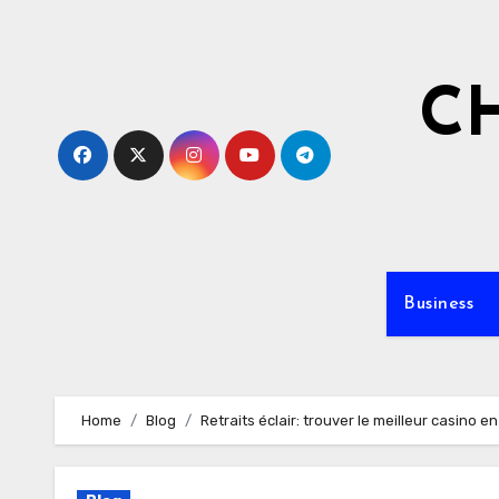
Skip
to
content
C
Business
Home
Blog
Retraits éclair: trouver le meilleur casino 