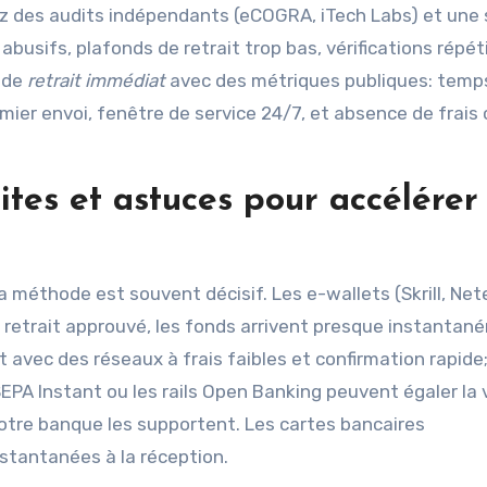
z des audits indépendants (eCOGRA, iTech Labs) et une 
abusifs, plafonds de retrait trop bas, vérifications répéti
 de
retrait immédiat
avec des métriques publiques: temp
ier envoi, fenêtre de service 24/7, et absence de frais
tes et astuces pour accélérer 
 la méthode est souvent décisif. Les e-wallets (Skrill, Nete
le retrait approuvé, les fonds arrivent presque instantan
 avec des réseaux à frais faibles et confirmation rapide;
 SEPA Instant ou les rails Open Banking peuvent égaler la 
 votre banque les supportent. Les cartes bancaires
nstantanées à la réception.