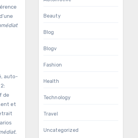
hérence
 d’une
Beauty
immédiat
Blog
Blogv
Fashion
é, auto-
Health
2:
f de
Technology
ment et
etrait
Travel
arios
Uncategorized
médiat
.