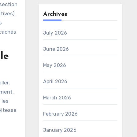
section
tives).
Archives
s
 cachés
July 2026
June 2026
le
May 2026
April 2026
ller,
ément.
March 2026
 les
vitesse
February 2026
January 2026