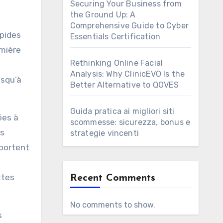
Securing Your Business from
the Ground Up: A
Comprehensive Guide to Cyber
apides
Essentials Certification
emière
Rethinking Online Facial
Analysis: Why ClinicEVO Is the
squ’à
Better Alternative to QOVES
Guida pratica ai migliori siti
ées à
scommesse: sicurezza, bonus e
ts
strategie vincenti
pportent
ttes
Recent Comments
No comments to show.
s