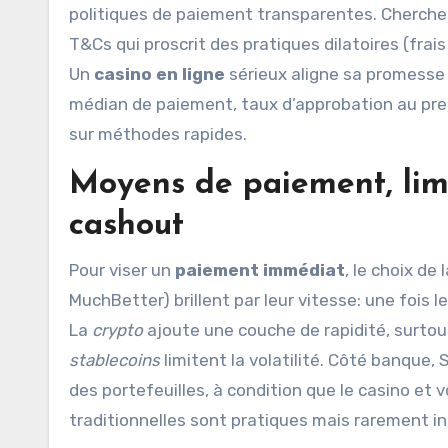
politiques de paiement transparentes. Cherche
T&Cs qui proscrit des pratiques dilatoires (frais 
Un
casino en ligne
sérieux aligne sa promesse
médian de paiement, taux d’approbation au prem
sur méthodes rapides.
Moyens de paiement, limi
cashout
Pour viser un
paiement immédiat
, le choix de
MuchBetter) brillent par leur vitesse: une fois 
La
crypto
ajoute une couche de rapidité, surtout
stablecoins
limitent la volatilité. Côté banque,
des portefeuilles, à condition que le casino et
traditionnelles sont pratiques mais rarement i