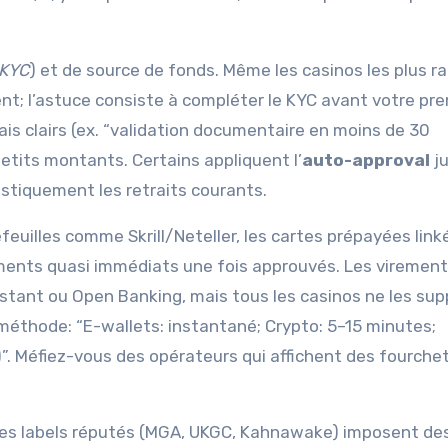
KYC
) et de source de fonds. Même les casinos les plus r
nt; l’astuce consiste à compléter le KYC avant votre pr
ais clairs (ex. “validation documentaire en moins de 30
 petits montants. Certains appliquent l’
auto-approval
ju
astiquement les retraits courants.
efeuilles comme Skrill/Neteller, les cartes prépayées link
ments quasi immédiats une fois approuvés. Les viremen
stant ou Open Banking, mais tous les casinos ne les su
r méthode: “E-wallets: instantané; Crypto: 5–15 minutes;
”. Méfiez-vous des opérateurs qui affichent des fourche
. Les labels réputés (MGA, UKGC, Kahnawake) imposent de