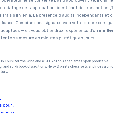
t opérateur ne se contente pas d’approuver vite; il clarifi
orodatage de l’approbation, identifiant de transaction (
e frais s’il y en a. La présence d’audits indépendants et 
nfiance. Combinez ces signaux avec votre propre configu
 adaptées — et vous obtiendrez l’expérience d’un
meille
’attente se mesure en minutes plutôt qu’en jours.
, and sci-fi book dissections. He 3-D prints chess sets and rides a uni
tory.
…
és pour…
: gagnez…