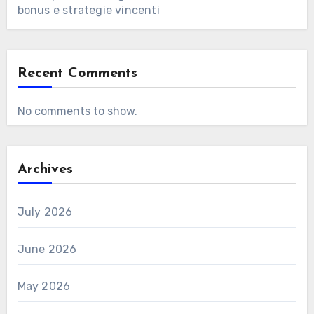
bonus e strategie vincenti
Recent Comments
No comments to show.
Archives
July 2026
June 2026
May 2026