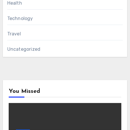
Health
Technology
Travel
Uncategorized
You Missed