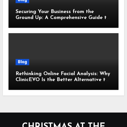
Securing Your Business from the
Ground Up: A Comprehensive Guide to
Cyber Essentials Certification
Blog
Rethinking Online Facial Analysis: Why
ClinicEVO Is the Better Alternative to
QOVES
CHRISTMAS AT THE