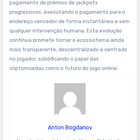
pagamento de prémios de jackpots
progressivos, executando o pagamento para o
endereço vencedor de forma instantânea e sem
qualquer intervenção humana. Esta evolução
contínua promete tornar o ecossistema ainda
mais transparente, descentralizado e centrado
no jogador, solidificando o papel das
criptomoedas como o futuro do jogo online.
Anton Bogdanov