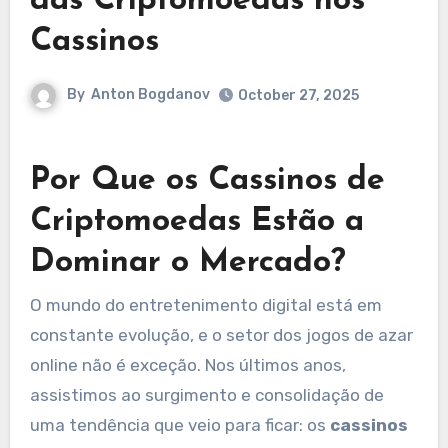
das Criptomoedas nos
Cassinos
By
Anton Bogdanov
October 27, 2025
Por Que os Cassinos de
Criptomoedas Estão a
Dominar o Mercado?
O mundo do entretenimento digital está em
constante evolução, e o setor dos jogos de azar
online não é exceção. Nos últimos anos,
assistimos ao surgimento e consolidação de
uma tendência que veio para ficar: os
cassinos