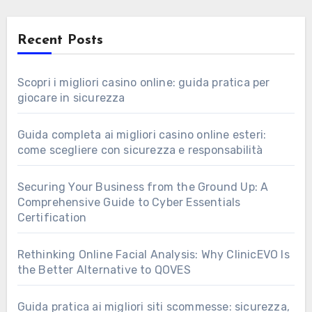
Recent Posts
Scopri i migliori casino online: guida pratica per
giocare in sicurezza
Guida completa ai migliori casino online esteri:
come scegliere con sicurezza e responsabilità
Securing Your Business from the Ground Up: A
Comprehensive Guide to Cyber Essentials
Certification
Rethinking Online Facial Analysis: Why ClinicEVO Is
the Better Alternative to QOVES
Guida pratica ai migliori siti scommesse: sicurezza,