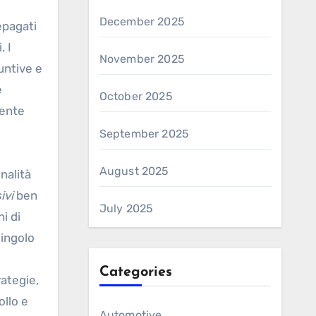
December 2025
epagati
. I
November 2025
untive e
e
October 2025
mente
September 2025
August 2025
onalità
ivi
ben
July 2025
i di
ingolo
Categories
rategie,
ollo e
Automotive