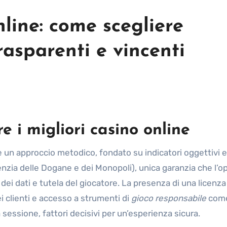
online: come scegliere
rasparenti e vincenti
re i migliori casino online
 un approccio metodico, fondato su indicatori oggettivi e
nzia delle Dogane e dei Monopoli), unica garanzia che l’o
 dei dati e tutela del giocatore. La presenza di una licen
ei clienti e accesso a strumenti di
gioco responsabile
com
 sessione, fattori decisivi per un’esperienza sicura.