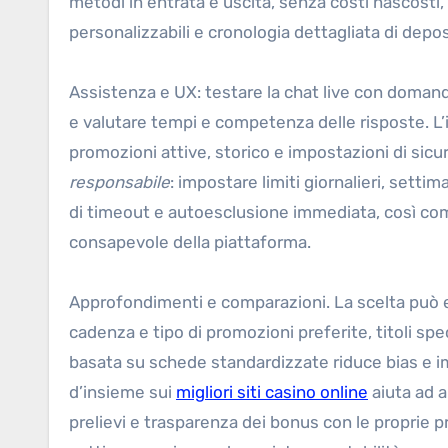
metodi in entrata e uscita, senza costi nascosti, 
personalizzabili e cronologia dettagliata di depos
Assistenza e UX: testare la chat live con domand
e valutare tempi e competenza delle risposte. L’
promozioni attive, storico e impostazioni di sic
responsabile
: impostare limiti giornalieri, setti
di timeout e autoesclusione immediata, così com
consapevole della piattaforma.
Approfondimenti e comparazioni. La scelta può e
cadenza e tipo di promozioni preferite, titoli speci
basata su schede standardizzate riduce bias e i
d’insieme sui
migliori siti casino online
aiuta ad a
prelievi e trasparenza dei bonus con le proprie p