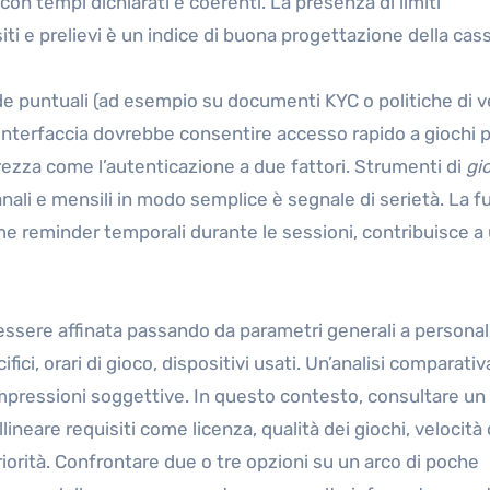
con tempi dichiarati e coerenti. La presenza di limiti
iti e prelievi è un indice di buona progettazione della cass
e puntuali (ad esempio su documenti KYC o politiche di ve
interfaccia dovrebbe consentire accesso rapido a giochi pr
urezza come l’autenticazione a due fattori. Strumenti di
gi
manali e mensili in modo semplice è segnale di serietà. La 
e reminder temporali durante le sessioni, contribuisce a
ssere affinata passando da parametri generali a personali
fici, orari di gioco, dispositivi usati. Un’analisi comparativ
mpressioni soggettive. In questo contesto, consultare un
llineare requisiti come licenza, qualità dei giochi, velocità 
riorità. Confrontare due o tre opzioni su un arco di poche