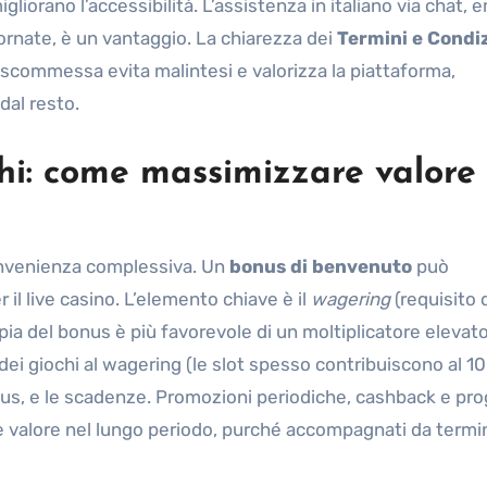
migliorano l’accessibilità. L’assistenza in italiano via chat, e
iornate, è un vantaggio. La chiarezza dei
Termini e Condiz
di scommessa evita malintesi e valorizza la piattaforma,
dal resto.
hi: come massimizzare valore
convenienza complessiva. Un
bonus di benvenuto
può
 il live casino. L’elemento chiave è il
wagering
(requisito 
ia del bonus è più favorevole di un moltiplicatore elevat
 dei giochi al wagering (le slot spesso contribuiscono al 1
nus, e le scadenze. Promozioni periodiche, cashback e pr
are valore nel lungo periodo, purché accompagnati da termi