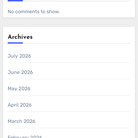
No comments to show.
Archives
July 2026
June 2026
May 2026
April 2026
March 2026
February 2026