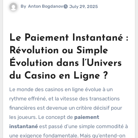
By
Anton Bogdanov
July 29, 2025
Le Paiement Instantané :
Révolution ou Simple
Évolution dans l’Univers
du Casino en Ligne ?
Le monde des casinos en ligne évolue à un
rythme effréné, et la vitesse des transactions
financières est devenue un critère décisif pour
les joueurs. Le concept de
paiement
instantané
est passé d’une simple commodité à
une exigence fondamentale. Mais qu’entend-on