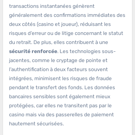
transactions instantanées génèrent
généralement des confirmations immédiates des
deux côtés (casino et joueur), réduisant les
risques d’erreur ou de litige concernant le statut
du retrait. De plus, elles contribuent à une
sécurité renforcée
. Les technologies sous-
jacentes, comme le cryptage de pointe et
l’authentification à deux facteurs souvent
intégrées, minimisent les risques de fraude
pendant le transfert des fonds. Les données
bancaires sensibles sont également mieux
protégées, car elles ne transitent pas par le
casino mais via des passerelles de paiement
hautement sécurisées.