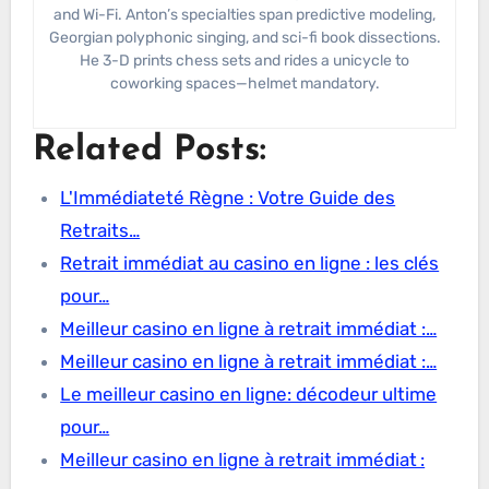
and Wi-Fi. Anton’s specialties span predictive modeling,
Georgian polyphonic singing, and sci-fi book dissections.
He 3-D prints chess sets and rides a unicycle to
coworking spaces—helmet mandatory.
Related Posts:
L'Immédiateté Règne : Votre Guide des
Retraits…
Retrait immédiat au casino en ligne : les clés
pour…
Meilleur casino en ligne à retrait immédiat :…
Meilleur casino en ligne à retrait immédiat :…
Le meilleur casino en ligne: décodeur ultime
pour…
Meilleur casino en ligne à retrait immédiat :