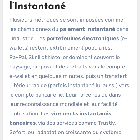
l’Instantané
Plusieurs méthodes se sont imposées comme
les championnes du
paiement instantané
dans
l’industrie. Les
portefeuilles électroniques
(e-
wallets) restent extrêmement populaires.
PayPal, Skrill et Neteller dominent souvent le
paysage, proposant des retraits vers le compte
e-wallet en quelques minutes, puis un transfert
ultérieur rapide (parfois instantané lui aussi) vers
le compte bancaire lié. Leur force réside dans
leur reconnaissance mondiale et leur facilité
d’utilisation. Les
virements instantanés
bancaires
, via des services comme Trustly,
Sofort, ou l’adaptation croissante du système