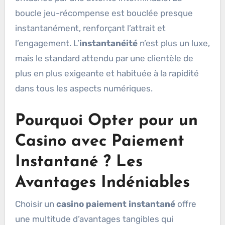
boucle jeu-récompense est bouclée presque
instantanément, renforçant l’attrait et
l’engagement. L’
instantanéité
n’est plus un luxe,
mais le standard attendu par une clientèle de
plus en plus exigeante et habituée à la rapidité
dans tous les aspects numériques.
Pourquoi Opter pour un
Casino avec Paiement
Instantané ? Les
Avantages Indéniables
Choisir un
casino paiement instantané
offre
une multitude d’avantages tangibles qui