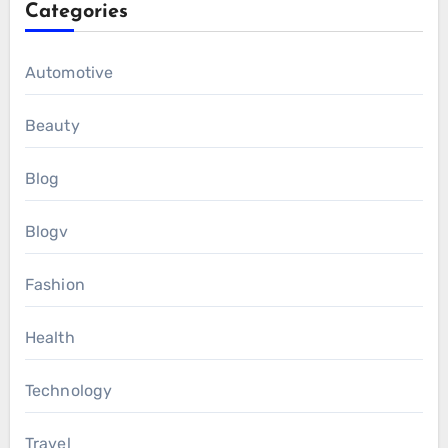
Categories
Automotive
Beauty
Blog
Blogv
Fashion
Health
Technology
Travel