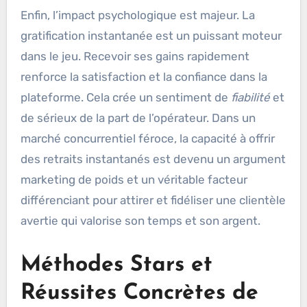
Enfin, l’impact psychologique est majeur. La
gratification instantanée est un puissant moteur
dans le jeu. Recevoir ses gains rapidement
renforce la satisfaction et la confiance dans la
plateforme. Cela crée un sentiment de
fiabilité
et
de sérieux de la part de l’opérateur. Dans un
marché concurrentiel féroce, la capacité à offrir
des retraits instantanés est devenu un argument
marketing de poids et un véritable facteur
différenciant pour attirer et fidéliser une clientèle
avertie qui valorise son temps et son argent.
Méthodes Stars et
Réussites Concrètes de