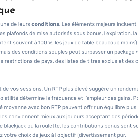
sque
’aune de leurs
conditions
. Les éléments majeurs incluent 
es plafonds de mise autorisés sous bonus, l’expiration, la
tent souvent à 100 %, les jeux de table beaucoup moins) 
us mais des conditions souples peut surpasser un package 
 restrictions de pays, des listes de titres exclus et des 
t de vos sessions. Un RTP plus élevé suggère un rendem
olatilité détermine la fréquence et l’ampleur des gains. P
lité moyenne avec bon RTP peuvent offrir un équilibre plus
atiles conviennent mieux aux joueurs acceptant des pério
ve blackjack ou la roulette, les contributions bonus sont 
z votre choix de jeux à l’objectif (divertissement pur,