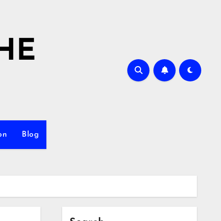
HE
on
Blog