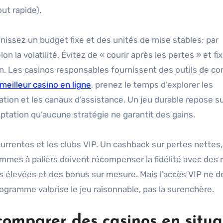
ut rapide).
inissez un budget fixe et des unités de mise stables; par
on la volatilité. Évitez de « courir après les pertes » et fi
n. Les casinos responsables fournissent des outils de co
meilleur casino en ligne
, prenez le temps d’explorer les
uation et les canaux d’assistance. Un jeu durable repose s
ceptation qu’aucune stratégie ne garantit des gains.
currentes et les clubs VIP. Un cashback sur pertes nettes
mmes à paliers doivent récompenser la fidélité avec des r
us élevées et des bonus sur mesure. Mais l’accès VIP ne d
gramme valorise le jeu raisonnable, pas la surenchère.
comparer des casinos en situa