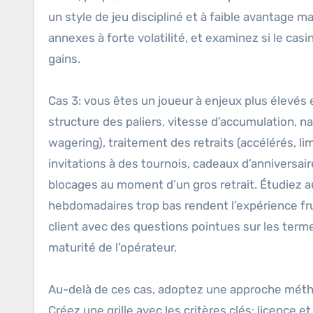
un style de jeu discipliné et à faible avantage m
annexes à forte volatilité, et examinez si le cas
gains.
Cas 3: vous êtes un joueur à enjeux plus élevés
structure des paliers, vitesse d’accumulation,
wagering), traitement des retraits (accélérés, li
invitations à des tournois, cadeaux d’anniversair
blocages au moment d’un gros retrait. Étudiez au
hebdomadaires trop bas rendent l’expérience frus
client avec des questions pointues sur les termes
maturité de l’opérateur.
Au-delà de ces cas, adoptez une approche métho
Créez une grille avec les critères clés: licence et