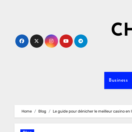
Skip
to
content
C
Business
Home
Blog
Le guide pour dénicher le meilleur casino en l