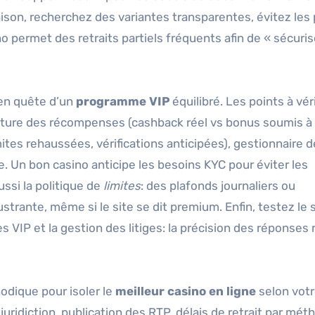
aison, recherchez des variantes transparentes, évitez les 
ino permet des retraits partiels fréquents afin de « sécuri
 en quête d’un
programme VIP
équilibré. Les points à véri
 nature des récompenses (cashback réel vs bonus soumis à
mites rehaussées, vérifications anticipées), gestionnaire d
e. Un bon casino anticipe les besoins KYC pour éviter les
ssi la politique de
limites
: des plafonds journaliers ou
trante, même si le site se dit premium. Enfin, testez le 
 VIP et la gestion des litiges: la précision des réponses r
dique pour isoler le
meilleur casino en ligne
selon votre
 juridiction, publication des RTP, délais de retrait par mét