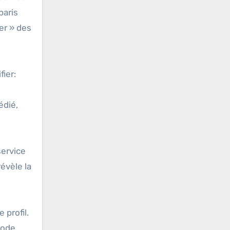
paris
ser » des
fier:
édié,
service
évèle la
 profil.
hode,