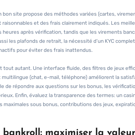
n bon site propose des méthodes variées (cartes, viremen
it raisonnables et des frais clairement indiqués. Les meill
s heures après vérification, tandis que les virements banc
ussi les plafonds de retrait, la nécessité d’un KYC comple
actifs pour éviter des frais inattendus.
out autant. Une interface fluide, des filtres de jeux effi
ultilingue (chat, e-mail, téléphone) améliorent la satisf
ble de répondre aux questions sur les bonus, les vérificat
rieux. Enfin, évaluez la transparence des termes: un casi
es maximales sous bonus, contributions des jeux, expirati
 bankroll: maximiser la valeu