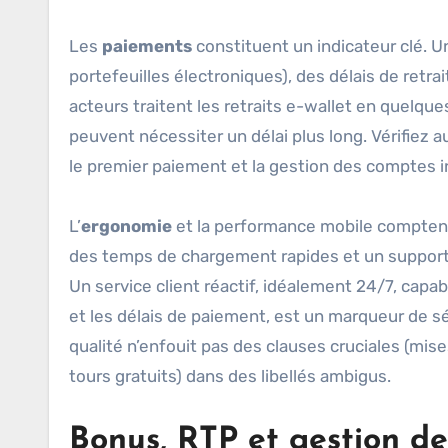
Les
paiements
constituent un indicateur clé. U
portefeuilles électroniques), des délais de retra
acteurs traitent les retraits e-wallet en quelque
peuvent nécessiter un délai plus long. Vérifiez a
le premier paiement et la gestion des comptes in
L’
ergonomie
et la performance mobile comptent t
des temps de chargement rapides et un support m
Un service client réactif, idéalement 24/7, capa
et les délais de paiement, est un marqueur de sé
qualité n’enfouit pas des clauses cruciales (mis
tours gratuits) dans des libellés ambigus.
Bonus, RTP et gestion de