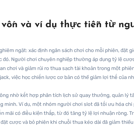
 vốn và ví dụ thực tiễn từ ng
ghiêm ngặt: xác định ngân sách chơi cho mỗi phiên, đặt gi
mốc đó. Người chơi chuyên nghiệp thường áp dụng tỷ lệ cượ
ian chơi và giảm rủi ro thua sạch tài khoản trong một phiên
jack, việc học chiến lược cơ bản có thể giảm lợi thế của nh
ông nhờ kết hợp phân tích lịch sử quay thưởng, quản lý t
minh. Ví dụ, một nhóm người chơi slot đã tối ưu hóa chi 
mãi có điều kiện thấp, từ đó tăng tỷ lệ lợi nhuận ròng. 
đặt cược và bỏ phiên khi chuỗi thua kéo dài đã giảm thiểu