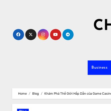
Skip
to
content
C
Business
Home
Blog
Khám Phá Thế Giới Hấp Dẫn của Game Casin