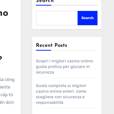
Search
no
Search
Recent Posts
o
Scopri i migliori casino online:
guida pratica per giocare in
sicurezza
ủa công
Guida completa ai migliori
ulette
casino online esteri: come
 cập từ
scegliere con sicurezza e
ển dịch
responsabilità