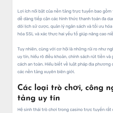
Lợi ích nổi bật của nền tảng trực tuyến bao gồm t
dễ dàng tiếp cận các hình thức thanh toán đa dạ
dõi lịch sử cược, quản lý ngân sách và tối ưu hó
hóa SSL và xác thực hai yếu tố giúp nâng cao niề
Tuy nhiên, cùng với cơ hội là những rủi ro như n
uy tín, hiểu rõ điều khoản, chính sách rút tiền v
cách an toàn. Hiểu biết về luật pháp địa phương
các nền tảng xuyên biên giới.
Các loại trò chơi, công
tảng uy tín
Hệ sinh thái trò chơi trong casino trực tuyến rấ