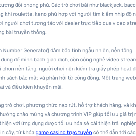
tương đối phong phú. Các trò chơi bài như blackjack, bacc
ng khi roulette, keno phù hợp với người tìm kiếm nhịp độ 
nơi người chơi tương tác với dealer trực tiếp qua video st
g bài truyền thống.
m Number Generator) đảm bảo tính ngẫu nhiên, nền tảng
dụng để minh bạch giao dịch, còn công nghệ video strea
i chọn nền tảng, người chơi nên kiểm tra giấy phép hoạt đ
ính sách bảo mật và phản hồi từ cộng đồng. Một trang web
nại và điều kiện khuyến mãi.
g trò chơi, phương thức nạp rút, hỗ trợ khách hàng, và k
thưởng chào mừng và chương trình VIP giúp tối ưu giá trị
thiện với ứng dụng được tối ưu hóa sẽ cải thiện trải nghi
in cậy, từ khóa
game casino trực tuyến
có thể dẫn tới cá