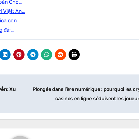
Toàn Cho…
 Việt: An…
gica con…
g đá:…
yến
: Xu
Plongée dans l’ère numérique : pourquoi les cr
casinos en ligne séduisent les joueu