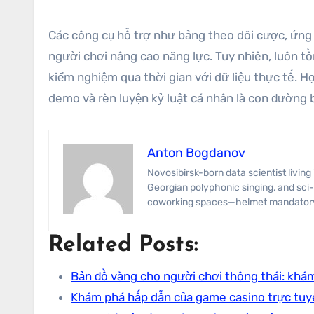
Các công cụ hỗ trợ như bảng theo dõi cược, ứng 
người chơi nâng cao năng lực. Tuy nhiên, luôn t
kiểm nghiệm qua thời gian với dữ liệu thực tế. H
demo và rèn luyện kỷ luật cá nhân là con đường
Anton Bogdanov
Novosibirsk-born data scientist living in Tbilisi for the wine and Wi-Fi. Anton’s specialties span predictive modeling,
Georgian polyphonic singing, and sci-
coworking spaces—helmet mandator
Related Posts:
Bản đồ vàng cho người chơi thông thái: khá
Khám phá hấp dẫn của game casino trực tuy