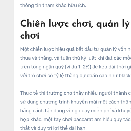
thông tin tham khảo hữu ích.
Chiến lược chơi, quản lý
chơi
Một chiến lược hiệu quả bắt đầu từ quản lý vốn n
thua và thắng, và tuân thủ kỷ luật khi đạt các 
trên tổng ngân quỹ (ví dụ 1–2%) để kéo dài thời g
với trò chơi có tỷ lệ thắng dự đoán cao như black
Thực tế thị trường cho thấy nhiều người thành c
sử dụng chương trình khuyến mãi một cách thông 
bằng cách tận dụng vòng quay miễn phí và khuyến 
hợp khác: một tay chơi baccarat am hiểu quy tắc 
thất và duy trì lợi thế dài hạn.