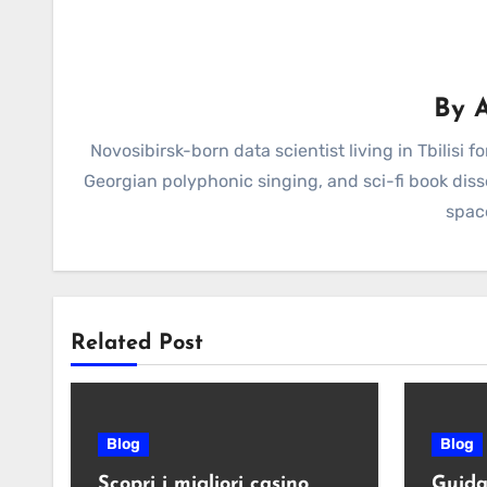
By
Novosibirsk-born data scientist living in Tbilisi 
Georgian polyphonic singing, and sci-fi book diss
spac
Related Post
Blog
Blog
Scopri i migliori casino
Guida