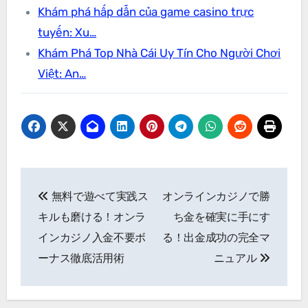
Khám phá hấp dẫn của game casino trực
tuyến: Xu…
Khám Phá Top Nhà Cái Uy Tín Cho Người Chơi
Việt: An…
Post
無料で遊べて実践ス
オンラインカジノで勝
navigation
キルも磨ける！オンラ
ち金を確実に手にす
インカジノ入金不要ボ
る！出金成功の完全マ
ーナス徹底活用術
ニュアル