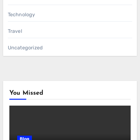
Technology
Travel
Uncategorized
You Missed
Blog