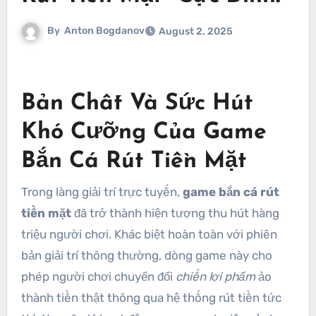
By
Anton Bogdanov
August 2, 2025
Bản Chất Và Sức Hút
Khó Cưỡng Của Game
Bắn Cá Rút Tiền Mặt
Trong làng giải trí trực tuyến,
game bắn cá rút
tiền mặt
đã trở thành hiện tượng thu hút hàng
triệu người chơi. Khác biệt hoàn toàn với phiên
bản giải trí thông thường, dòng game này cho
phép người chơi chuyển đổi
chiến lợi phẩm
ảo
thành tiền thật thông qua hệ thống rút tiền tức