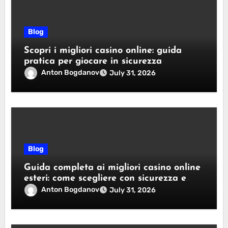
Blog
Scopri i migliori casino online: guida
pratica per giocare in sicurezza
Anton Bogdanov
July 31, 2026
Blog
Guida completa ai migliori casino online
esteri: come scegliere con sicurezza e
responsabilità
Anton Bogdanov
July 31, 2026