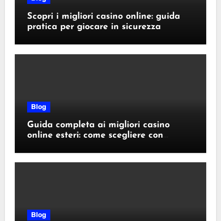
Scopri i migliori casino online: guida
pratica per giocare in sicurezza
Blog
Guida completa ai migliori casino
online esteri: come scegliere con
sicurezza e responsabilità
Blog