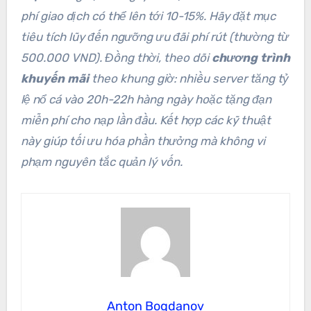
phí giao dịch có thể lên tới 10-15%. Hãy đặt mục
tiêu tích lũy đến ngưỡng
ưu đãi phí rút
(thường từ
500.000 VND). Đồng thời, theo dõi
chương trình
khuyến mãi
theo khung giờ: nhiều server tăng tỷ
lệ nổ cá vào 20h-22h hàng ngày hoặc tặng đạn
miễn phí cho nạp lần đầu. Kết hợp các kỹ thuật
này giúp tối ưu hóa phần thưởng mà không vi
phạm nguyên tắc quản lý vốn.
Anton Bogdanov