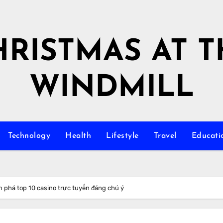
HRISTMAS AT T
WINDMILL
Technology
Health
Lifestyle
Travel
Educati
 phá top 10 casino trực tuyến đáng chú ý