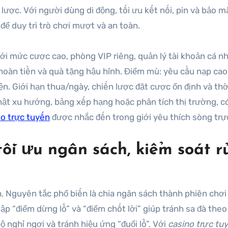
lược. Với người dùng di động, tối ưu kết nối, pin và bảo 
 để duy trì trò chơi mượt và an toàn.
ới mức cược cao, phòng VIP riêng, quản lý tài khoản cá n
 hoàn tiền và quà tặng hậu hĩnh. Điểm mù: yêu cầu nạp cao,
iện. Giới hạn thua/ngày, chiến lược đặt cược ổn định và thờ
nhật xu hướng, bảng xếp hạng hoặc phân tích thị trường, c
no trực tuyến
được nhắc đến trong giới yêu thích sòng trự
tối ưu ngân sách, kiểm soát rủ
. Nguyên tắc phổ biến là chia ngân sách thành phiên chơi 
lập “điểm dừng lỗ” và “điểm chốt lời” giúp tránh sa đà the
ộ nghỉ ngơi và tránh hiệu ứng “đuổi lỗ”. Với
casino trực tu