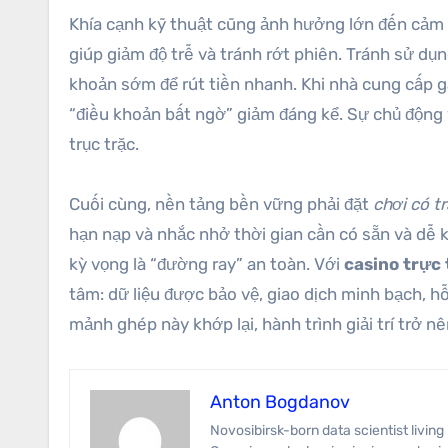
Khía cạnh kỹ thuật cũng ảnh hưởng lớn đến cảm n
giúp giảm độ trễ và tránh rớt phiên. Tránh sử dụ
khoản sớm để rút tiền nhanh. Khi nhà cung cấp g
“điều khoản bất ngờ” giảm đáng kể. Sự chủ động v
trục trặc.
Cuối cùng, nền tảng bền vững phải đặt
chơi có t
hạn nạp và nhắc nhở thời gian cần có sẵn và dễ k
kỳ vọng là “đường ray” an toàn. Với
casino trực
tâm: dữ liệu được bảo vệ, giao dịch minh bạch, h
mảnh ghép này khớp lại, hành trình giải trí trở 
Anton Bogdanov
Novosibirsk-born data scientist living in Tbilisi for the wine and Wi-Fi. Anton’s specialties span predictive modeling,