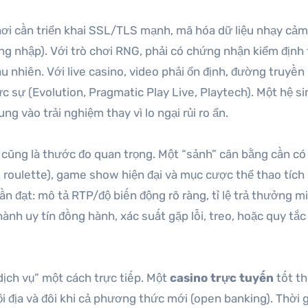
hơi cần triển khai SSL/TLS mạnh, mã hóa dữ liệu nhạy cảm
ăng nhập). Với trò chơi RNG, phải có chứng nhận kiểm định
nhiên. Với live casino, video phải ổn định, đường truyền 
c sự (Evolution, Pragmatic Play Live, Playtech). Một hệ si
g vào trải nghiệm thay vì lo ngại rủi ro ẩn.
ũng là thước đo quan trọng. Một “sảnh” cân bằng cần có 
, roulette), game show hiện đại và mục cược thể thao tích
n đạt: mô tả RTP/độ biến động rõ ràng, tỉ lệ trả thưởng m
hành uy tín đồng hành, xác suất gặp lỗi, treo, hoặc quy tắ
dịch vụ” một cách trực tiếp. Một
casino trực tuyến
tốt t
i địa và đôi khi cả phương thức mới (open banking). Thời g