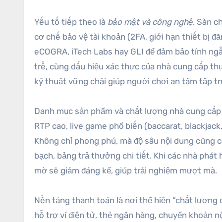
Yếu tố tiếp theo là
bảo mật và công nghệ
. Sàn c
cơ chế bảo vệ tài khoản (2FA, giới hạn thiết bị đ
eCOGRA, iTech Labs hay GLI để đảm bảo tính ngẫu 
trễ, cùng dấu hiệu xác thực của nhà cung cấp thự
kỹ thuật vững chãi giúp người chơi an tâm tập trun
Danh mục sản phẩm và chất lượng nhà cung cấp c
RTP cao, live game phổ biến (baccarat, blackjack
Không chỉ phong phú, mà độ sâu nội dung cũng cầ
bạch, bảng trả thưởng chi tiết. Khi các nhà phát 
mờ sẽ giảm đáng kể, giúp trải nghiệm mượt mà.
Nền tảng thanh toán là nơi thể hiện “chất lượng 
hỗ trợ ví điện tử, thẻ ngân hàng, chuyển khoản nộ