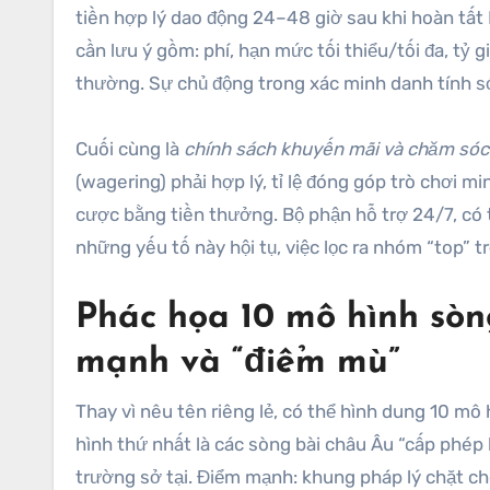
tiền hợp lý dao động 24–48 giờ sau khi hoàn tất K
cần lưu ý gồm: phí, hạn mức tối thiểu/tối đa, tỷ 
thường. Sự chủ động trong xác minh danh tính sớ
Cuối cùng là
chính sách khuyến mãi và chăm sóc
(wagering) phải hợp lý, tỉ lệ đóng góp trò chơi 
cược bằng tiền thưởng. Bộ phận hỗ trợ 24/7, có ti
những yếu tố này hội tụ, việc lọc ra nhóm “top” t
Phác họa 10 mô hình sòng
mạnh và “điểm mù”
Thay vì nêu tên riêng lẻ, có thể hình dung 10 mô
hình thứ nhất là các sòng bài châu Âu “cấp phép 
trường sở tại. Điểm mạnh: khung pháp lý chặt chẽ