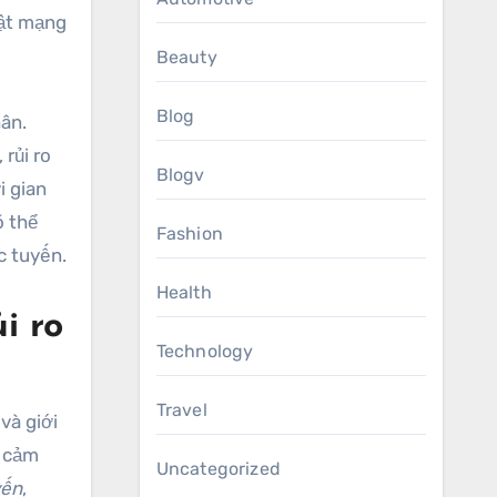
mật mạng
Beauty
Blog
hân.
 rủi ro
Blogv
i gian
ó thể
Fashion
c tuyến.
Health
i ro
Technology
Travel
và giới
o cảm
Uncategorized
yến
,