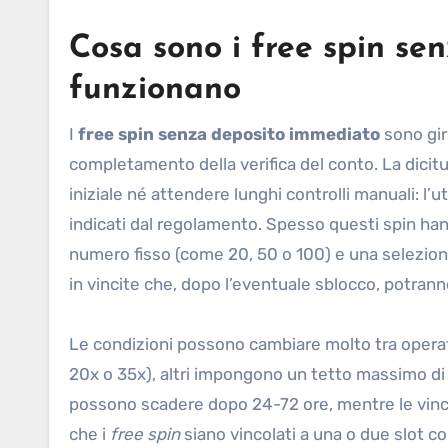
Cosa sono i free spin s
funzionano
I
free spin senza deposito immediato
sono giri
completamento della verifica del conto. La dici
iniziale né attendere lunghi controlli manuali: l’ut
indicati dal regolamento. Spesso questi spin han
numero fisso (come 20, 50 o 100) e una selezione d
in vincite che, dopo l’eventuale sblocco, potranno
Le condizioni possono cambiare molto tra operat
20x o 35x), altri impongono un tetto massimo di 
possono scadere dopo 24-72 ore, mentre le vinc
che i
free spin
siano vincolati a una o due slot co