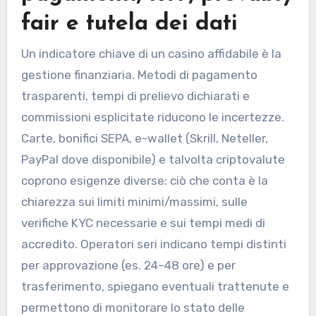
fair e tutela dei dati
Un indicatore chiave di un casino affidabile è la
gestione finanziaria. Metodi di pagamento
trasparenti, tempi di prelievo dichiarati e
commissioni esplicitate riducono le incertezze.
Carte, bonifici SEPA, e-wallet (Skrill, Neteller,
PayPal dove disponibile) e talvolta criptovalute
coprono esigenze diverse: ciò che conta è la
chiarezza sui limiti minimi/massimi, sulle
verifiche KYC necessarie e sui tempi medi di
accredito. Operatori seri indicano tempi distinti
per approvazione (es. 24–48 ore) e per
trasferimento, spiegano eventuali trattenute e
permettono di monitorare lo stato delle