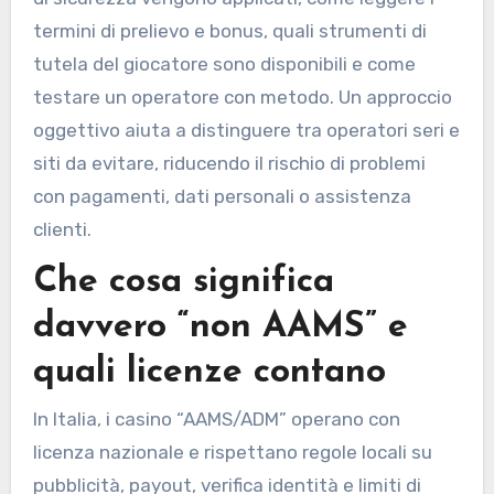
termini di prelievo e bonus, quali strumenti di
tutela del giocatore sono disponibili e come
testare un operatore con metodo. Un approccio
oggettivo aiuta a distinguere tra operatori seri e
siti da evitare, riducendo il rischio di problemi
con pagamenti, dati personali o assistenza
clienti.
Che cosa significa
davvero “non AAMS” e
quali licenze contano
In Italia, i casino “AAMS/ADM” operano con
licenza nazionale e rispettano regole locali su
pubblicità, payout, verifica identità e limiti di