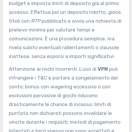
budget e imposta limiti di deposito già al primo
accesso. Effettua poi un deposito ridotto, gioca
titoli con
RTP
pubblicato e avvia una richiesta di
prelievo minima per valutare tempi e
comunicazioni. È una procedura semplice, ma
rivela subito eventuali rallentamenti o clausole
inattese, senza esporsi a importi significativi.
Attenzione ai rischi ricorrenti. L’uso di
VPN
può
infrangere i T&C e portare a congelamento del
conto; bonus con wagering eccessivo o con
esclusioni pervasive di giochi riducono
drasticamente le chance di incasso; limiti di
puntata non dichiarati possono invalidare le
vincite durante i requisiti; metodi di pagamento
intestati a terzi spesso non sono accettati e