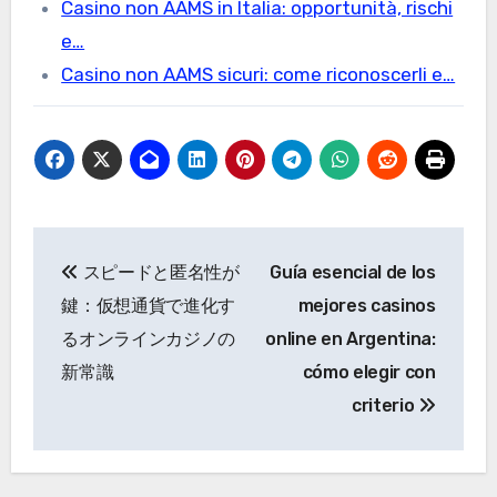
Casino non AAMS in Italia: opportunità, rischi
e…
Casino non AAMS sicuri: come riconoscerli e…
Post
スピードと匿名性が
Guía esencial de los
navigation
鍵：仮想通貨で進化す
mejores casinos
るオンラインカジノの
online en Argentina:
新常識
cómo elegir con
criterio