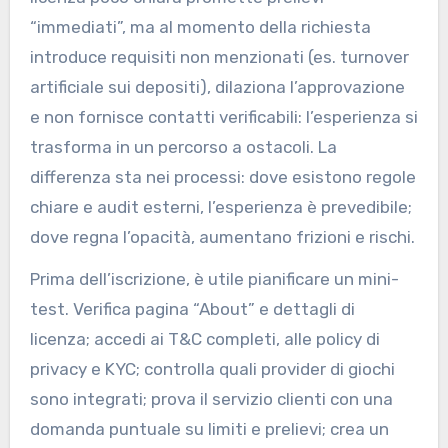
“immediati”, ma al momento della richiesta
introduce requisiti non menzionati (es. turnover
artificiale sui depositi), dilaziona l’approvazione
e non fornisce contatti verificabili: l’esperienza si
trasforma in un percorso a ostacoli. La
differenza sta nei processi: dove esistono regole
chiare e audit esterni, l’esperienza è prevedibile;
dove regna l’opacità, aumentano frizioni e rischi.
Prima dell’iscrizione, è utile pianificare un mini-
test. Verifica pagina “About” e dettagli di
licenza; accedi ai T&C completi, alle policy di
privacy e KYC; controlla quali provider di giochi
sono integrati; prova il servizio clienti con una
domanda puntuale su limiti e prelievi; crea un