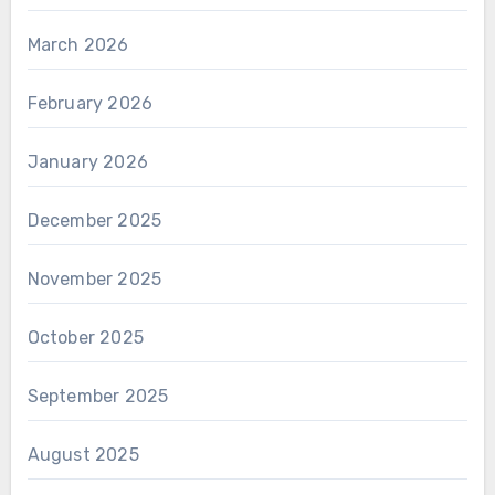
March 2026
February 2026
January 2026
December 2025
November 2025
October 2025
September 2025
August 2025