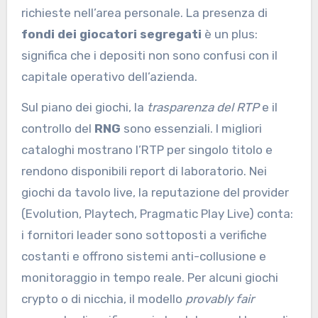
richieste nell’area personale. La presenza di
fondi dei giocatori segregati
è un plus:
significa che i depositi non sono confusi con il
capitale operativo dell’azienda.
Sul piano dei giochi, la
trasparenza del RTP
e il
controllo del
RNG
sono essenziali. I migliori
cataloghi mostrano l’RTP per singolo titolo e
rendono disponibili report di laboratorio. Nei
giochi da tavolo live, la reputazione del provider
(Evolution, Playtech, Pragmatic Play Live) conta:
i fornitori leader sono sottoposti a verifiche
costanti e offrono sistemi anti-collusione e
monitoraggio in tempo reale. Per alcuni giochi
crypto o di nicchia, il modello
provably fair