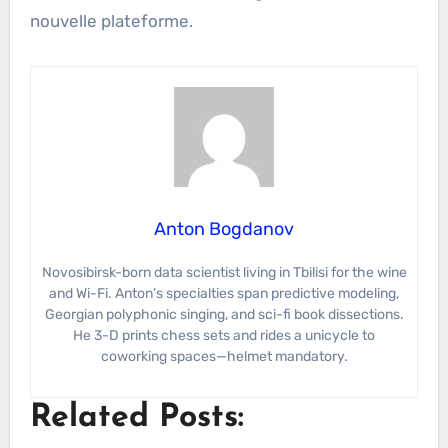
nouvelle plateforme.
Anton Bogdanov
Novosibirsk-born data scientist living in Tbilisi for the wine
and Wi-Fi. Anton’s specialties span predictive modeling,
Georgian polyphonic singing, and sci-fi book dissections.
He 3-D prints chess sets and rides a unicycle to
coworking spaces—helmet mandatory.
Related Posts: