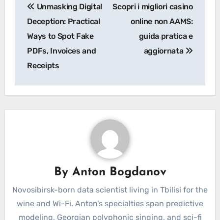
Unmasking Digital
Scopri i migliori casino
navigation
Deception: Practical
online non AAMS:
Ways to Spot Fake
guida pratica e
PDFs, Invoices and
aggiornata
Receipts
By
Anton Bogdanov
Novosibirsk-born data scientist living in Tbilisi for the
wine and Wi-Fi. Anton’s specialties span predictive
modeling, Georgian polyphonic singing, and sci-fi