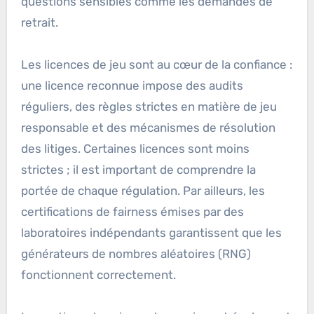
questions sensibles comme les demandes de
retrait.
Les licences de jeu sont au cœur de la confiance :
une licence reconnue impose des audits
réguliers, des règles strictes en matière de jeu
responsable et des mécanismes de résolution
des litiges. Certaines licences sont moins
strictes ; il est important de comprendre la
portée de chaque régulation. Par ailleurs, les
certifications de fairness émises par des
laboratoires indépendants garantissent que les
générateurs de nombres aléatoires (RNG)
fonctionnent correctement.