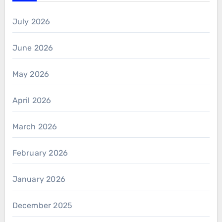
July 2026
June 2026
May 2026
April 2026
March 2026
February 2026
January 2026
December 2025