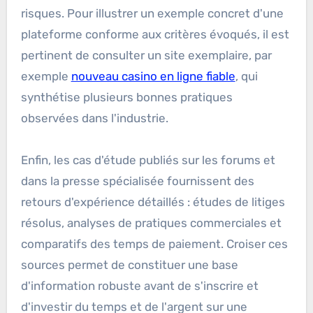
risques. Pour illustrer un exemple concret d'une
plateforme conforme aux critères évoqués, il est
pertinent de consulter un site exemplaire, par
exemple
nouveau casino en ligne fiable
, qui
synthétise plusieurs bonnes pratiques
observées dans l'industrie.
Enfin, les cas d'étude publiés sur les forums et
dans la presse spécialisée fournissent des
retours d'expérience détaillés : études de litiges
résolus, analyses de pratiques commerciales et
comparatifs des temps de paiement. Croiser ces
sources permet de constituer une base
d'information robuste avant de s'inscrire et
d'investir du temps et de l'argent sur une