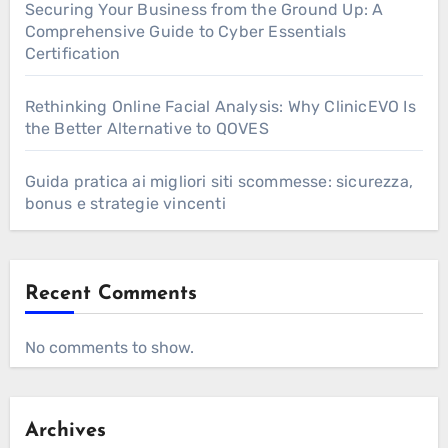
Securing Your Business from the Ground Up: A
Comprehensive Guide to Cyber Essentials
Certification
Rethinking Online Facial Analysis: Why ClinicEVO Is
the Better Alternative to QOVES
Guida pratica ai migliori siti scommesse: sicurezza,
bonus e strategie vincenti
Recent Comments
No comments to show.
Archives