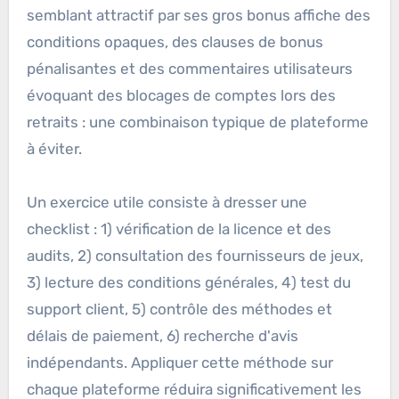
semblant attractif par ses gros bonus affiche des
conditions opaques, des clauses de bonus
pénalisantes et des commentaires utilisateurs
évoquant des blocages de comptes lors des
retraits : une combinaison typique de plateforme
à éviter.
Un exercice utile consiste à dresser une
checklist : 1) vérification de la licence et des
audits, 2) consultation des fournisseurs de jeux,
3) lecture des conditions générales, 4) test du
support client, 5) contrôle des méthodes et
délais de paiement, 6) recherche d'avis
indépendants. Appliquer cette méthode sur
chaque plateforme réduira significativement les