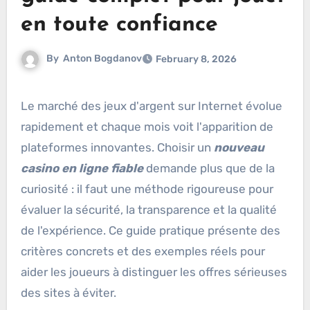
en toute confiance
By
Anton Bogdanov
February 8, 2026
Le marché des jeux d'argent sur Internet évolue
rapidement et chaque mois voit l'apparition de
plateformes innovantes. Choisir un
nouveau
casino en ligne fiable
demande plus que de la
curiosité : il faut une méthode rigoureuse pour
évaluer la sécurité, la transparence et la qualité
de l'expérience. Ce guide pratique présente des
critères concrets et des exemples réels pour
aider les joueurs à distinguer les offres sérieuses
des sites à éviter.