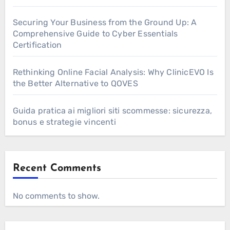
Securing Your Business from the Ground Up: A
Comprehensive Guide to Cyber Essentials
Certification
Rethinking Online Facial Analysis: Why ClinicEVO Is
the Better Alternative to QOVES
Guida pratica ai migliori siti scommesse: sicurezza,
bonus e strategie vincenti
Recent Comments
No comments to show.