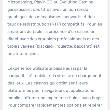
Microgaming, Play'n GO ou Evolution Gaming
garantissent des titres avec un bon rendu
graphique, des mécanismes innovants et des
taux de redistribution (RTP) compétitifs. Pour les
amateurs de table, la présence d'un casino en
direct avec des croupiers professionnels et des
tables variées (blackjack, roulette, baccarat) est
un atout majeur.
L'expérience utilisateur passe aussi par la
compatibilité mobile et la vitesse de chargement
des jeux. Les casinos qui optimisent leurs
plateformes pour navigateurs et applications
mobiles offrent une expérience fluide, sans bugs.
Pour comparer rapidement les options et repérer