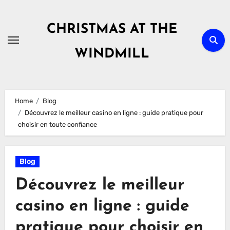
Skip
to
CHRISTMAS AT THE
content
WINDMILL
Home
Blog
Découvrez le meilleur casino en ligne : guide pratique pour
choisir en toute confiance
Blog
Découvrez le
meilleur
casino en ligne
: guide
pratique pour choisir en