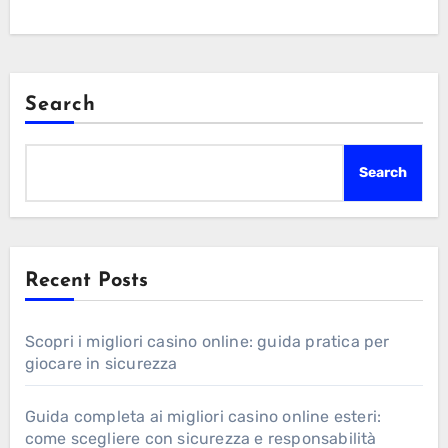
Search
Search
Recent Posts
Scopri i migliori casino online: guida pratica per
giocare in sicurezza
Guida completa ai migliori casino online esteri:
come scegliere con sicurezza e responsabilità