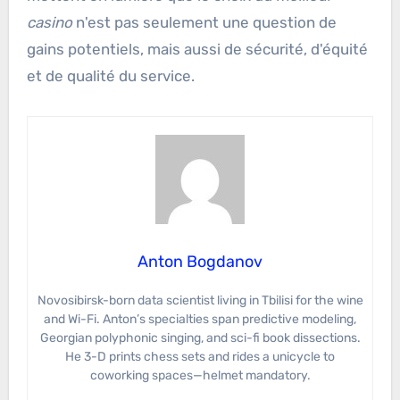
casino
n'est pas seulement une question de
gains potentiels, mais aussi de sécurité, d'équité
et de qualité du service.
Anton Bogdanov
Novosibirsk-born data scientist living in Tbilisi for the wine
and Wi-Fi. Anton’s specialties span predictive modeling,
Georgian polyphonic singing, and sci-fi book dissections.
He 3-D prints chess sets and rides a unicycle to
coworking spaces—helmet mandatory.