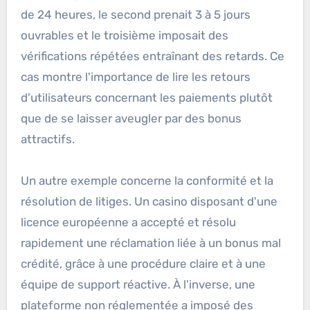
de 24 heures, le second prenait 3 à 5 jours
ouvrables et le troisième imposait des
vérifications répétées entraînant des retards. Ce
cas montre l'importance de lire les retours
d'utilisateurs concernant les paiements plutôt
que de se laisser aveugler par des bonus
attractifs.
Un autre exemple concerne la conformité et la
résolution de litiges. Un casino disposant d'une
licence européenne a accepté et résolu
rapidement une réclamation liée à un bonus mal
crédité, grâce à une procédure claire et à une
équipe de support réactive. À l'inverse, une
plateforme non réglementée a imposé des