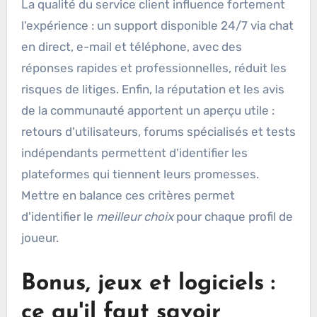
La qualité du service client influence fortement
l'expérience : un support disponible 24/7 via chat
en direct, e-mail et téléphone, avec des
réponses rapides et professionnelles, réduit les
risques de litiges. Enfin, la réputation et les avis
de la communauté apportent un aperçu utile :
retours d'utilisateurs, forums spécialisés et tests
indépendants permettent d'identifier les
plateformes qui tiennent leurs promesses.
Mettre en balance ces critères permet
d'identifier le
meilleur choix
pour chaque profil de
joueur.
Bonus, jeux et logiciels :
ce qu'il faut savoir