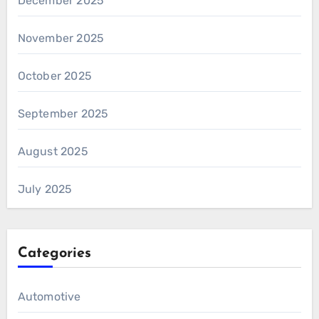
December 2025
November 2025
October 2025
September 2025
August 2025
July 2025
Categories
Automotive