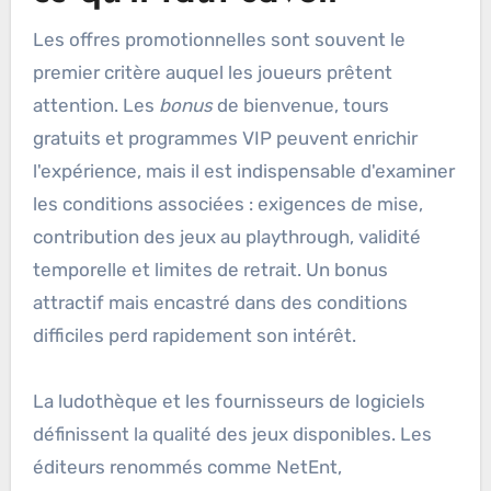
Les offres promotionnelles sont souvent le
premier critère auquel les joueurs prêtent
attention. Les
bonus
de bienvenue, tours
gratuits et programmes VIP peuvent enrichir
l'expérience, mais il est indispensable d'examiner
les conditions associées : exigences de mise,
contribution des jeux au playthrough, validité
temporelle et limites de retrait. Un bonus
attractif mais encastré dans des conditions
difficiles perd rapidement son intérêt.
La ludothèque et les fournisseurs de logiciels
définissent la qualité des jeux disponibles. Les
éditeurs renommés comme NetEnt,