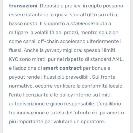
transazioni
. Depositi e prelievi in cripto possono
essere istantanei o quasi, soprattutto su reti a
basso costo. Il supporto a
stablecoin
aiuta a
mitigare la volatilità dei prezzi, mentre soluzioni
come canali off-chain accelerano ulteriormente i
flussi. Anche la
privacy
migliora: spesso i limiti
KYC sono mirati, pur nel rispetto di standard AML,
e l’adozione di
smart contract
per bonus e
payout rende i flussi più prevedibili. Sul fronte
normativo, occorre verificare la conformità locale,
l’ente licenziante e le policy interne su limiti,
autodiscrizione e gioco responsabile. L’equilibrio
tra innovazione e tutela dell’utente è il parametro
più importante per valutare un operatore.