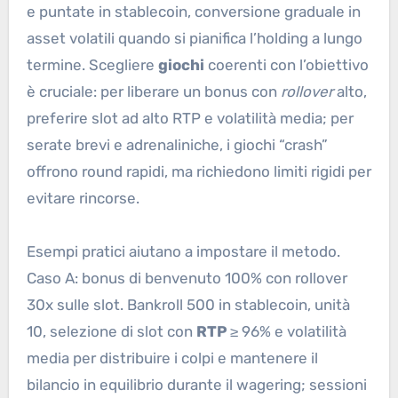
e puntate in stablecoin, conversione graduale in
asset volatili quando si pianifica l’holding a lungo
termine. Scegliere
giochi
coerenti con l’obiettivo
è cruciale: per liberare un bonus con
rollover
alto,
preferire slot ad alto RTP e volatilità media; per
serate brevi e adrenaliniche, i giochi “crash”
offrono round rapidi, ma richiedono limiti rigidi per
evitare rincorse.
Esempi pratici aiutano a impostare il metodo.
Caso A: bonus di benvenuto 100% con rollover
30x sulle slot. Bankroll 500 in stablecoin, unità
10, selezione di slot con
RTP
≥ 96% e volatilità
media per distribuire i colpi e mantenere il
bilancio in equilibrio durante il wagering; sessioni