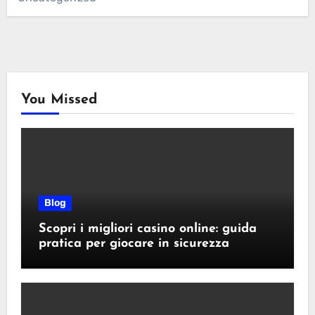
You Missed
Blog
Scopri i migliori casino online: guida
pratica per giocare in sicurezza