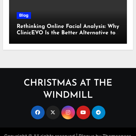
Blog
Rethinking Online Facial Analysis: Why
ClinicEVO Is the Better Alternative to
QOVES
CHRISTMAS AT THE
WINDMILL