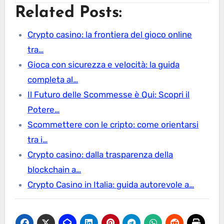
Related Posts:
Crypto casino: la frontiera del gioco online
tra…
Gioca con sicurezza e velocità: la guida
completa al…
Il Futuro delle Scommesse è Qui: Scopri il
Potere…
Scommettere con le cripto: come orientarsi
tra i…
Crypto casino: dalla trasparenza della
blockchain a…
Crypto Casino in Italia: guida autorevole a…