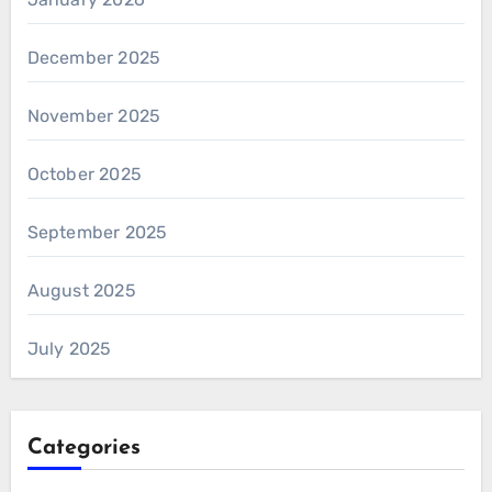
December 2025
November 2025
October 2025
September 2025
August 2025
July 2025
Categories