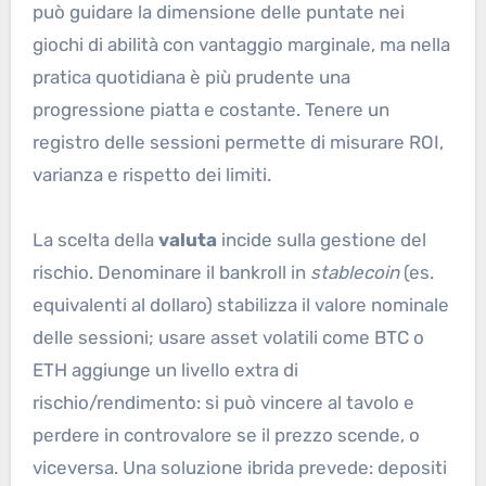
può guidare la dimensione delle puntate nei
giochi di abilità con vantaggio marginale, ma nella
pratica quotidiana è più prudente una
progressione piatta e costante. Tenere un
registro delle sessioni permette di misurare ROI,
varianza e rispetto dei limiti.
La scelta della
valuta
incide sulla gestione del
rischio. Denominare il bankroll in
stablecoin
(es.
equivalenti al dollaro) stabilizza il valore nominale
delle sessioni; usare asset volatili come BTC o
ETH aggiunge un livello extra di
rischio/rendimento: si può vincere al tavolo e
perdere in controvalore se il prezzo scende, o
viceversa. Una soluzione ibrida prevede: depositi