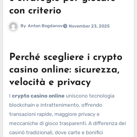
con criterio
By
Anton Bogdanov
November 23, 2025
Perché scegliere i crypto
casino online: sicurezza,
velocità e privacy
I
crypto casino online
uniscono tecnologia
blockchain e intrattenimento, offrendo
transazioni rapide, maggiore privacy e
meccaniche di gioco trasparenti. A differenza dei
casinò tradizionali, dove carte e bonifici