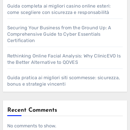
Guida completa ai migliori casino online esteri:
come scegliere con sicurezza e responsabilità
Securing Your Business from the Ground Up: A
Comprehensive Guide to Cyber Essentials
Certification
Rethinking Online Facial Analysis: Why ClinicEVO Is
the Better Alternative to QOVES
Guida pratica ai migliori siti scommesse: sicurezza,
bonus e strategie vincenti
Recent Comments
No comments to show.