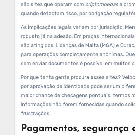
são sites que operam com
criptomoedas
e prom
quando detectam risco, por obrigação regulató
As implicações legais variam por jurisdição. M
robusto já na adesão. Em praças internacionais,
são atingidos. Licenças de Malta (MGA) e Curaç
para operações completamente anônimas. Quem 
sem enviar documentos é possível em muitos c
Por que tanta gente procura esses sites? Veloci
por aprovação de identidade pode ser um difere
maior chance de checagens pontuais, termos mai
informações não forem fornecidas quando solicit
frustrações.
Pagamentos, segurança e 