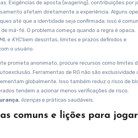
s. Exigências de aposta (wagering), contribuições por j
essamento afetam diretamente a experiência. Alguns op
ques até que a identidade seja confirmada; isso é comu
 de má-fé. O problema começa quando a regra é opaca.
ML
e
KYC
bem descritas, limites e prazos definidos e
om o usuário.
site prometa anonimato, procure recursos como limites 
autoexclusão. Ferramentas de RG não são exclusividade 
plementam globalmente. Isso também reduz o risco de bl
brados tendem a acionar menos verificações de risco.
urança
,
licenças
e práticas saudáveis.
as comuns e lições para jogar