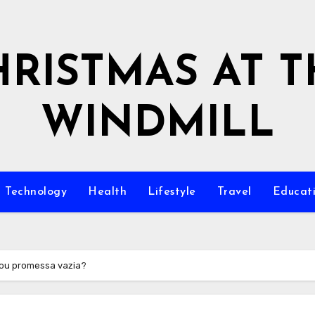
HRISTMAS AT T
WINDMILL
Technology
Health
Lifestyle
Travel
Educat
l ou promessa vazia?