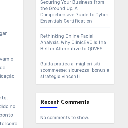
Securing Your Business from
the Ground Up: A
Comprehensive Guide to Cyber
Essentials Certification
gar
Rethinking Online Facial
Analysis: Why ClinicEVO Is the
Better Alternative to QOVES
rvam o
Guida pratica ai migliori siti
 de
scommesse: sicurezza, bonus e
ficação
strategie vincenti
nte,
Recent Comments
dido no
 ponto
No comments to show.
terceiro