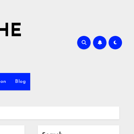
HE
ion
Blog