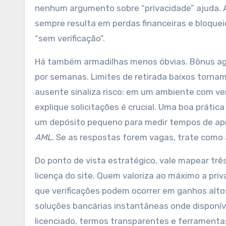
nenhum argumento sobre “privacidade” ajuda. A l
sempre resulta em perdas financeiras e bloque
“sem verificação”.
Há também armadilhas menos óbvias. Bônus ag
por semanas. Limites de retirada baixos tornam
ausente sinaliza risco: em um ambiente com ve
explique solicitações é crucial. Uma boa prátic
um depósito pequeno para medir tempos de apr
AML
. Se as respostas forem vagas, trate como 
Do ponto de vista estratégico, vale mapear três
licença do site. Quem valoriza ao máximo a priv
que verificações podem ocorrer em ganhos altos
soluções bancárias instantâneas onde disponí
licenciado, termos transparentes e ferramenta