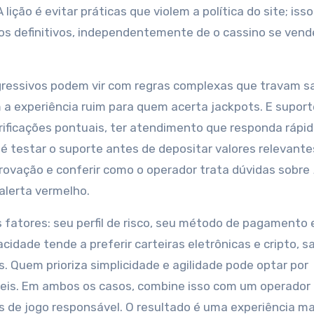
ição é evitar práticas que violem a política do site; iss
ios definitivos, independentemente de o cassino se ven
ressivos podem vir com regras complexas que travam s
 a experiência ruim para quem acerta jackpots. E suport
rificações pontuais, ter atendimento que responda rápid
a é testar o suporte antes de depositar valores relevante
ovação e conferir como o operador trata dúvidas sobre
alerta vermelho.
 fatores: seu perfil de risco, seu método de pagamento 
acidade tende a preferir carteiras eletrônicas e cripto, 
. Quem prioriza simplicidade e agilidade pode optar por
veis. Em ambos os casos, combine isso com um operador
s de jogo responsável. O resultado é uma experiência ma