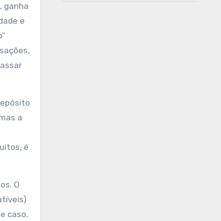
a, ganha
idade e
o”
nsações,
passar
depósito
 mas a
uitos, é
ios. O
tíveis)
se caso,