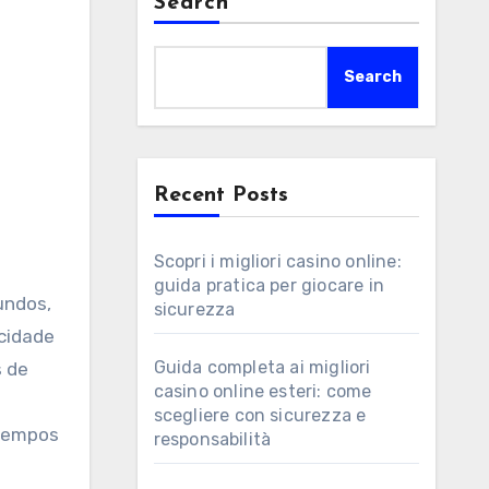
Search
Search
Recent Posts
Scopri i migliori casino online:
guida pratica per giocare in
undos,
sicurezza
icidade
Guida completa ai migliori
s de
casino online esteri: come
scegliere con sicurezza e
atempos
responsabilità