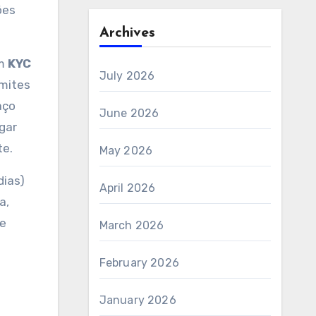
ões
Archives
em
KYC
July 2026
imites
aço
June 2026
gar
te.
May 2026
dias)
April 2026
a,
se
March 2026
February 2026
January 2026