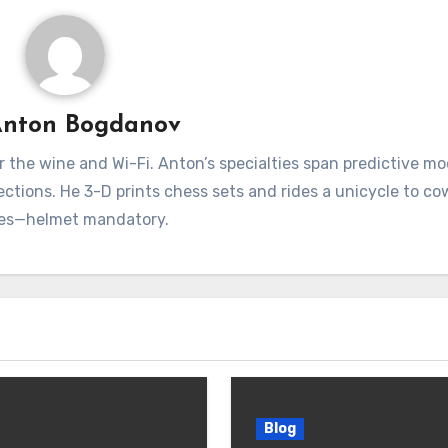
nton Bogdanov
for the wine and Wi-Fi. Anton’s specialties span predictive mo
ections. He 3-D prints chess sets and rides a unicycle to c
es—helmet mandatory.
Blog