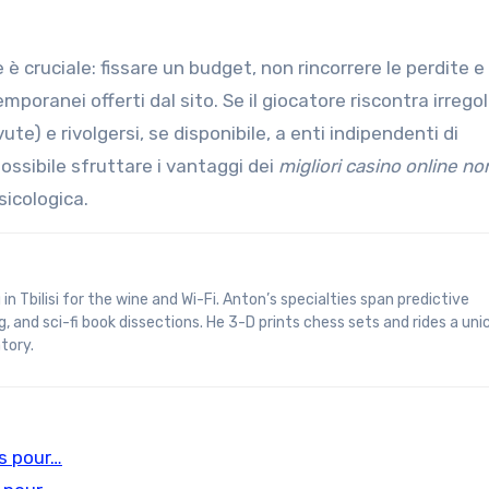
 è cruciale: fissare un budget, non rincorrere le perdite e
poranei offerti dal sito. Se il giocatore riscontra irregol
te) e rivolgersi, se disponibile, a enti indipendenti di
ssibile sfruttare i vantaggi dei
migliori casino online n
sicologica.
, and sci-fi book dissections. He 3-D prints chess sets and rides a uni
tory.
és pour…