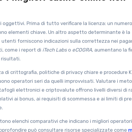
i oggettivi. Prima di tutto verificare la licenza: un numero
ice sono elementi chiave. Un altro aspetto determinante è la
i utenti forniscono indicazioni sulla correttezza nei pag
ti, come i report di
iTech Labs
o
eCOGRA
, aumentano la fi
risultati.
 di crittografia, politiche di privacy chiare e procedure 
uono operatori seri da quelli improvvisati. Valutare i meto
gli elettronici e criptovalute offrono livelli diversi di r
tivi ai bonus, ai requisiti di scommessa e ai limiti di pre
e.
stono elenchi comparativi che indicano i migliori operator
 approfondire può consultare risorse specializzate come
m