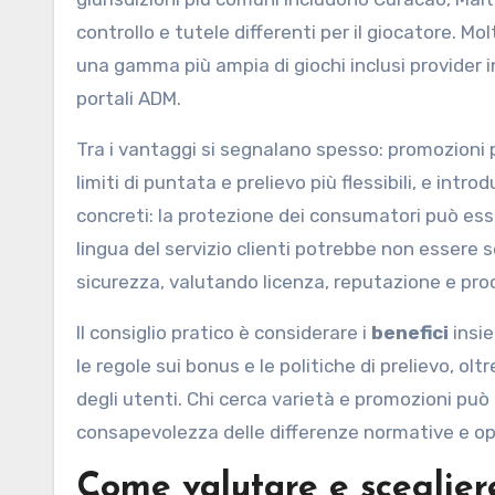
controllo e tutele differenti per il giocatore. M
una gamma più ampia di giochi inclusi provider
portali ADM.
Tra i vantaggi si segnalano spesso: promozioni pi
limiti di puntata e prelievo più flessibili, e intr
concreti: la protezione dei consumatori può ess
lingua del servizio clienti potrebbe non essere
sicurezza, valutando licenza, reputazione e proce
Il consiglio pratico è considerare i
benefici
insie
le regole sui bonus e le politiche di prelievo, ol
degli utenti. Chi cerca varietà e promozioni pu
consapevolezza delle differenze normative e ope
Come valutare e scegliere