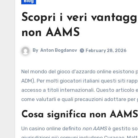
Blog
Scopri i veri vantagg
non AAMS
By
Anton Bogdanov
February 28, 2026
Nel mondo del gioco d'azzardo online esistono 
ADM). Per molti giocatori italiani questi siti rap
accesso a titoli internazionali. Questo articolo 
come valutarli e quali precauzioni adottare per
Cosa significa non AAMS 
Un casino online definito
non AAMS
è gestito so
giurisdizioni più comuni includono Curacao, Malta