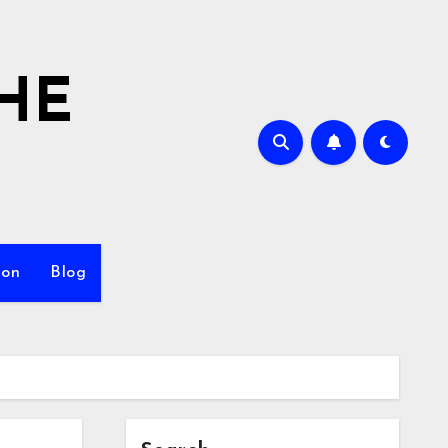
HE
ion
Blog