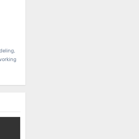
deling,
oworking